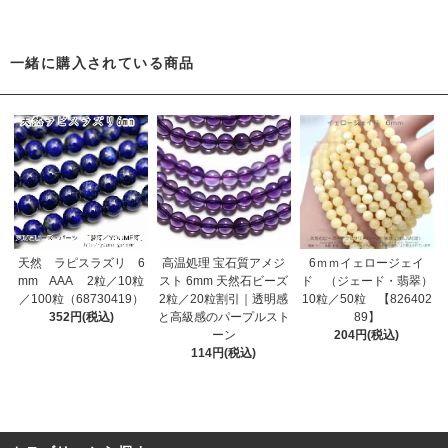
一緒に購入されている商品
天然 ラピスラズリ 6
高温処理 宝石質アメジ
6ｍｍイェロージェイ
mm AAA 2粒／10粒
スト 6mm 天然石ビーズ
ド （ジェード・翡翠）
／100粒（68730419）
2粒／20粒割引｜透明感
10粒／50粒 【826402
352円(税込)
と高級感のパープルスト
89】
ーン
204円(税込)
114円(税込)