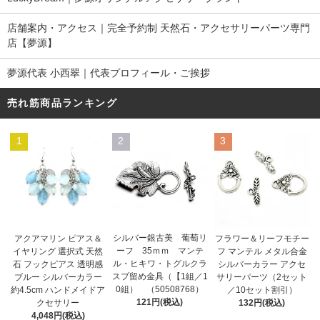
店舗案内・アクセス｜完全予約制 天然石・アクセサリーパーツ専門
店【夢源】
夢源代表 小西翠｜代表プロフィール・ご挨拶
売れ筋商品ランキング
1
2
3
シルバー銀古美 葡萄リ
アクアマリン ピアス＆
フラワー＆リーフモチー
ーフ 35ｍｍ マンテ
イヤリング 選択式 天然
フ マンテル メタル合金
ル・ヒキワ・トグルクラ
石 フックピアス 透明感
シルバーカラー アクセ
スプ留め金具（【1組／1
ブルー シルバーカラー
サリーパーツ（2セット
0組） （50508768）
約4.5cm ハンドメイドア
／10セット割引）
121円(税込)
クセサリー
132円(税込)
4,048円(税込)