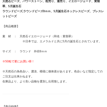
天然石ビーズ、パワーストーン、粒売り、連売り、イエロージェード、黄翡
翠、5月誕生石
ラウンドビーズ,ラウンドビーズ8ｍｍ、5月誕生石ネックレスビーズ、ブレスレ
ットビーズ
【商品概要】
素 材 ： 天然石イエロージェード（和名：黄翡翠）
※日本では、エメラルドと共に5月の誕生石とされています。
サイズ ： ラウンド 外径8ｍｍ
※50粒で更にお買い得！
※天然石の為色合い、濃淡、模様に個体差があります。色合いなど指定しての
ご注文は出来かねます。
在庫品より、より良い品物を選別し出荷致します。
【商品特徴】