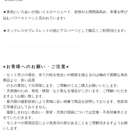
★黄色にいろあいが強いイエロージェード、友情や人間関係高め、幸運を呼び
込むパワーストーンと言われています♪
★ネックレスやブレスレットの他ピアスパーツとして幅広くご利用頂けます♪
●お客様へのお願い・ご注意●
・セット売りの場合、全ての粒を色合いや模様を揃えるのは極めて困難な為在
庫品より、良い品質
のもの選別して出荷致します。ご理解のうえご購入お願いいたします。
・天然物のため、発色・模様・など異なる場合がございます。ご理解いただき
ますようお願い致します。
・最大限の撮影技術により実物に近い画像で商品を説明しております。色彩加
工等修正はしておりません。
撮影しきれない色合い・形状・天然の瑕疵については交換・不良対象外とさ
せていただきます。
・モニターの環境設定により色表示の差があることをご理解頂きますようお願
いします。