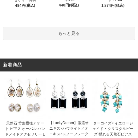
セサリー材料
ード 270M
440円(税込)
484円(税込)
1,874円(税込)
もっと見る
新着商品
【LuckyDream】厳選オ
天然石 竹葉模様アゲー
ターコイズ× イエロージ
ニキス×ハウライト／オ
ト ピアス オーバル ハン
ェイド × クリスタルビー
ニキス×スノーフレーク
ドメイドアクセサリー L
ズ 揺れる天然石ピアス