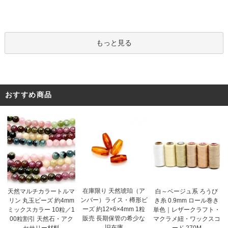
もっと見る
おすすめ商品
在庫限り 天然琥珀（ア
天然マルチカラートルマ
白～ベージュ系 ろうび
ンバー）ライス・樽形ビ
リン 丸玉ビーズ 約4mm
き糸 0.9mm ロール巻き
ーズ 約12×6×4mm 1粒
ミックスカラー 10粒／1
単色｜レザークラフト・
販売 長期保管の希少な
00粒割引 天然石・アク
マクラメ紐・ワックスコ
旧在庫