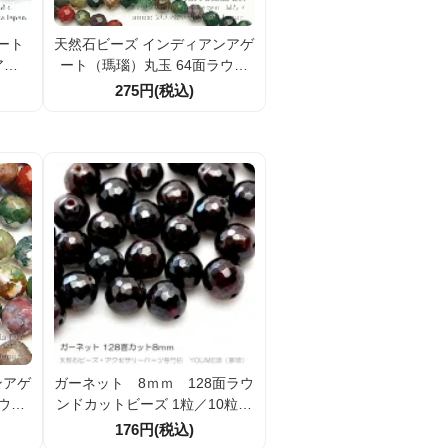
ート
天然石ビーズ インディアンアゲ
ン 6
ート（瑪瑙）丸玉 64面ラウン
12m
ドカットビーズ 6mm 5粒～【6
275円(税込)
】
4713776】
ンアゲ
ガーネット 8ｍｍ 128面ラウ
ウン
ンドカットビーズ 1粒／10粒入
粒～
（70294253）
176円(税込)