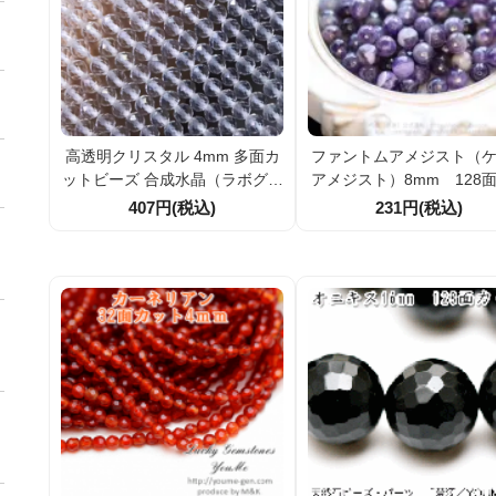
高透明クリスタル 4mm 多面カ
ファントムアメジスト（
ットビーズ 合成水晶（ラボグロ
アメジスト）8mm 128
ウンクォーツ） 10粒／100粒割
面カットビーズ 2粒／20粒（25
407円(税込)
231円(税込)
引
404272）