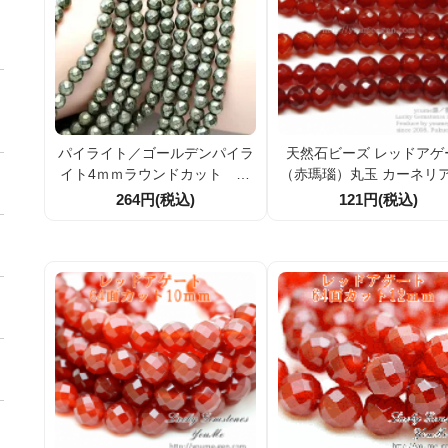
パイライト／ゴールデンパイラ
天然石ビーズ レッドアゲ
イト4ｍｍラウンドカット 10
（赤瑪瑙）丸玉 カーネリア
粒／100粒入り連（57556523）
4面ラウンドカットビーズ 
264円(税込)
121円(税込)
2粒～【64713232】