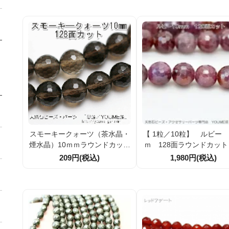
スモーキークォーツ（茶水晶・
【 1粒／10粒】 ルビー 
煙水晶）10ｍｍラウンドカット
ｍ 128面ラウンドカット
ビーズ 128面カット 1粒／
194796）
209円(税込)
1,980円(税込)
10粒（30873314）