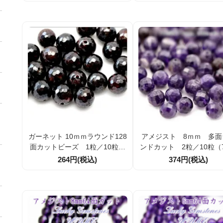
ガーネット 10ｍｍラウンド128
アメジスト 8ｍｍ 多面
面カットビーズ 1粒／10粒割
ンドカット 2粒／10粒（7
引
7887）
264円(税込)
374円(税込)