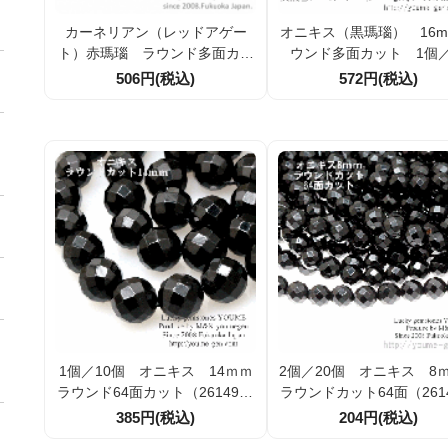
カーネリアン（レッドアゲー
オニキス（黒瑪瑙） 16mm
ト）赤瑪瑙 ラウンド多面カッ
ウンド多面カット 1個／
トビーズ 4mm 10個／100個
個 （26094923）
506円(税込)
572円(税込)
【25905414】
1個／10個 オニキス 14ｍｍ
2個／20個 オニキス 
ラウンド64面カット（2614927
ラウンドカット64面（2614
8）
4）
385円(税込)
204円(税込)