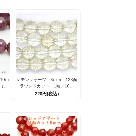
10ｍ
レモンクォーツ 8ｍｍ 128面
（50
ラウンドカット 1粒／10粒
【50196433】
220円(税込)