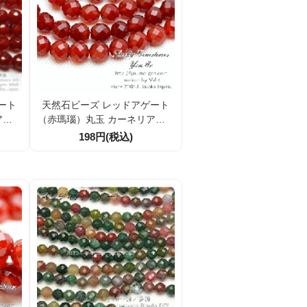
ート
天然石ビーズ レッドアゲート
ン 6
（赤瑪瑙）丸玉 カーネリアン 6
6mm
4面ラウンドカットビーズ 8mm
198円(税込)
2粒～【64713254】