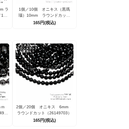
 ラ
1個／10個 オニキス（黒瑪
10
瑙）10mm ラウンドカット
（26149171）
165円(税込)
8ｍｍ
2個／20個 オニキス 6mm
964
ラウンドカット（26149703）
165円(税込)