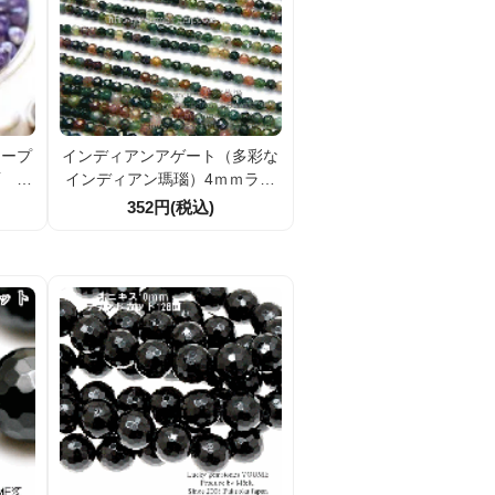
ケープ
インディアンアゲート（多彩な
面 多
インディアン瑪瑙）4ｍｍラウ
ンドカットビーズ 10粒／50粒
352円(税込)
／100粒【25904938】