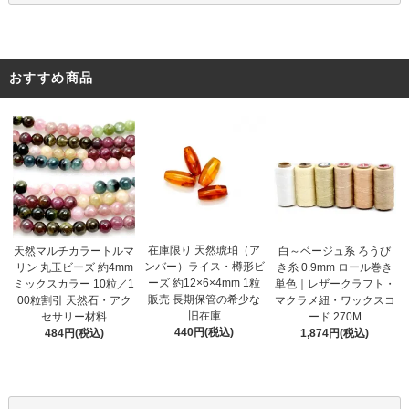
おすすめ商品
在庫限り 天然琥珀（ア
天然マルチカラートルマ
白～ベージュ系 ろうび
ンバー）ライス・樽形ビ
リン 丸玉ビーズ 約4mm
き糸 0.9mm ロール巻き
ーズ 約12×6×4mm 1粒
ミックスカラー 10粒／1
単色｜レザークラフト・
販売 長期保管の希少な
00粒割引 天然石・アク
マクラメ紐・ワックスコ
旧在庫
セサリー材料
ード 270M
440円(税込)
484円(税込)
1,874円(税込)