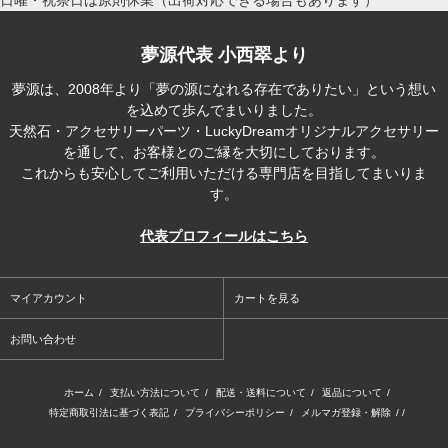
日曜・祝祭日は原則休業（出荷対応できる場合もあります）
夢源代表 小西翠より
夢源は、2008年より「夢の源になれる存在でありたい」という想い
を込めて歩んでまいりました。
天然石・アクセサリーパーツ・LuckyDreamオリジナルアクセサリー
を通して、お客様とのご縁を大切にしております。
これからも安心してご利用いただける専門店を目指してまいりま
す。
代表プロフィールはこちら
マイアカウント
カートを見る
お問い合わせ
ホーム
/
支払い方法について
/
配送・送料について
/
返品について
/
特定商取引法に基づく表記
/
プライバシーポリシー
/
メルマガ登録・解除
/ /