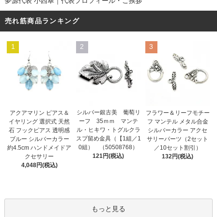
夢源代表 小西翠｜代表プロフィール・ご挨拶
売れ筋商品ランキング
1
2
3
シルバー銀古美 葡萄リ
アクアマリン ピアス＆
フラワー＆リーフモチー
ーフ 35ｍｍ マンテ
イヤリング 選択式 天然
フ マンテル メタル合金
ル・ヒキワ・トグルクラ
石 フックピアス 透明感
シルバーカラー アクセ
スプ留め金具（【1組／1
ブルー シルバーカラー
サリーパーツ（2セット
0組） （50508768）
約4.5cm ハンドメイドア
／10セット割引）
121円(税込)
クセサリー
132円(税込)
4,048円(税込)
もっと見る