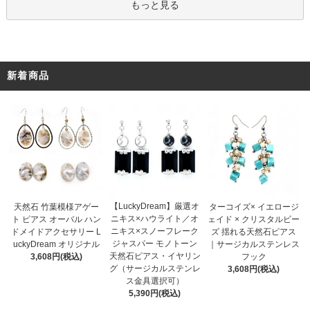
もっと見る
新着商品
【LuckyDream】厳選オ
天然石 竹葉模様アゲー
ターコイズ× イエロージ
ニキス×ハウライト／オ
ト ピアス オーバル ハン
ェイド × クリスタルビー
ニキス×スノーフレーク
ドメイドアクセサリー L
ズ 揺れる天然石ピアス
ジャスパー モノトーン
uckyDream オリジナル
｜サージカルステンレス
天然石ピアス・イヤリン
3,608円(税込)
フック
グ（サージカルステンレ
3,608円(税込)
ス金具選択可）
5,390円(税込)