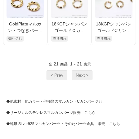
GoldPlateマルカ
18KGPシャンパン
18KGPシャンパン
ン・つなぎパーツ
ゴールドＣカン
ゴールドCカン／
／ツイストデザイ
（マルカン） 外
マルカン 外径3ｍ
売り切れ
売り切れ
売り切れ
ン外径6ｍｍ線径1.
径4ｍｍ線径0.6ｍ
ｍ線径0.5ｍｍ／30
0ｍｍ（10096526
ｍ／15個入から
個入から（101045
6）
（101045619）
872）
21
1
21
全
商品
-
表示
< Prev
Next >
◆他素材・他カラー・他種類のマルカン・Cカンパーツ↓↓↓
◆
サージカルステンレスマルカンパーツ販売 こちら
◆
純銀 Silver925マルカンパーツ・そのたパーツ金具 販売 こちら