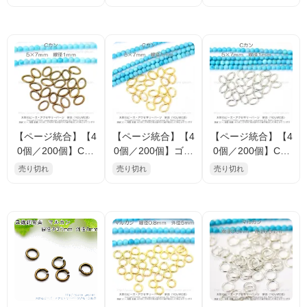
0個入／100個入
0個入／100個入
ゴールド） マル
（122746101）
（122746205）
カン 外径5mm
線径1mm （2692
7671）
【ページ統合】【4
【ページ統合】【4
【ページ統合】【4
0個／200個】Cカ
0個／200個】ゴー
0個／200個】Cカ
ン 5×7×線径1mm
ルド Cカン 5×7
ン 5×7ｍｍ 線
売り切れ
売り切れ
売り切れ
真鍮×アンティー
ｍｍ 線径1ｍｍ
径1ｍｍ ロジウム
クゴールド／金古
（51523541）
シルバー（515235
美（51523466）
43）