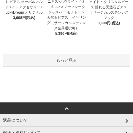
ニキス×ハウライト／オ
ト ピアス オーバル ハン
ェイド × クリスタルビー
ニキス×スノーフレーク
ドメイドアクセサリー L
ズ 揺れる天然石ピアス
ジャスパー モノトーン
uckyDream オリジナル
｜サージカルステンレス
天然石ピアス・イヤリン
3,608円(税込)
フック
グ（サージカルステンレ
3,608円(税込)
ス金具選択可）
5,390円(税込)
もっと見る
返品について
配送・送料について