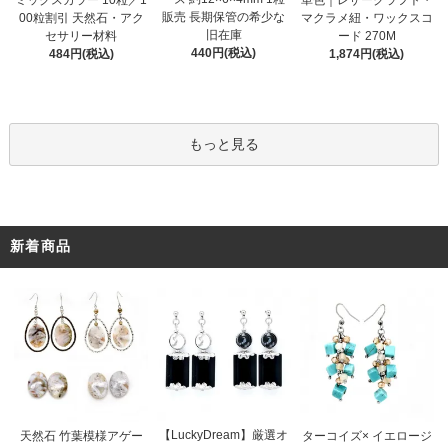
販売 長期保管の希少な
00粒割引 天然石・アク
マクラメ紐・ワックスコ
旧在庫
セサリー材料
ード 270M
440円(税込)
484円(税込)
1,874円(税込)
もっと見る
新着商品
【LuckyDream】厳選オ
天然石 竹葉模様アゲー
ターコイズ× イエロージ