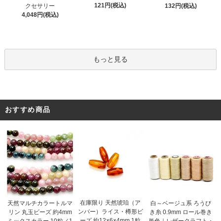
121円(税込)
クセサリー
132円(税込)
4,048円(税込)
もっと見る
おすすめ商品
在庫限り 天然琥珀（ア
天然マルチカラートルマ
白～ベージュ系 ろうび
ンバー）ライス・樽形ビ
リン 丸玉ビーズ 約4mm
き糸 0.9mm ロール巻き
ーズ 約12×6×4mm 1粒
ミックスカラー 10粒／1
単色｜レザークラフト・