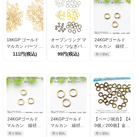
18KGP ゴールド
オープンリング マ
24KGPゴールド
マルカン パーツ 外
ルカン つなぎパー
マルカン 線径0.5
径3ｍｍ 線径0.5
ツ ツイストスパイ
ｍｍ外径3ｍｍ 1
111円(税込)
99円(税込)
売り切れ
ｍｍ 0.6ｍｍ
ラル ツイスト ねじ
0個入／100個入
りデザインマルカ
（122745264）
ン 5ｍｍ・6ｍ
ｍ・8ｍｍ
24KGPゴールド
24KGPゴールド
【ページ統合】【4
マルカン 線径0.7
マルカン 線径0.9
0個／200個】金古
ｍｍ外径4ｍｍ 1
ｍｍ外径6ｍｍ 1
美（アンティーク
売り切れ
売り切れ
売り切れ