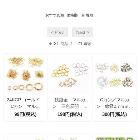
おすすめ順
価格順
新着順
< Prev
Next >
21
1
21
全
商品
-
表示
24KGP ゴールド
鉄鍍金 マルカ
Cカン／マルカ
Cカン マルカ
ン 三色展開：ゴ
ン 線径0.7ｍｍ／
ン パーツ 5サイ
ールド、シルバ
0.8ｍｍ／0.9ｍ
99円(税込)
198円(税込)
308円(税込)
ズ展開
ー、シャンパンゴ
ｍ ゴールド／ア
ールド 100個｜1
ンティークゴール
000個
ド／ロジウムシル
バー 100個入