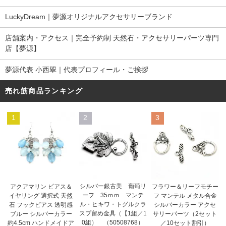
LuckyDream｜夢源オリジナルアクセサリーブランド
店舗案内・アクセス｜完全予約制 天然石・アクセサリーパーツ専門
店【夢源】
夢源代表 小西翠｜代表プロフィール・ご挨拶
売れ筋商品ランキング
1
2
3
シルバー銀古美 葡萄リ
アクアマリン ピアス＆
フラワー＆リーフモチー
ーフ 35ｍｍ マンテ
イヤリング 選択式 天然
フ マンテル メタル合金
ル・ヒキワ・トグルクラ
石 フックピアス 透明感
シルバーカラー アクセ
スプ留め金具（【1組／1
ブルー シルバーカラー
サリーパーツ（2セット
0組） （50508768）
約4.5cm ハンドメイドア
／10セット割引）