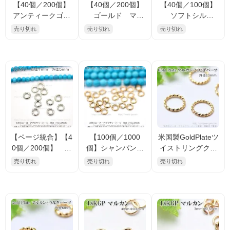
【40個／200個】
【40個／200個】
【40個／100個】
アンティークゴー
ゴールド マル
ソフトシルバ
ルド金古美 マル
カン 外径5mm
ー マルカン 外
売り切れ
売り切れ
売り切れ
カン 線径0.7ｍ
線径0.8mm（8810
径6.5ｍｍ 線径0.
ｍ 外径4ｍｍ（8
4897）
9ｍｍ（17408672
8104245）
9）
【ページ統合】【4
【100個／1000
米国製GoldPlateツ
0個／200個】 マ
個】シャンパンゴ
イストリングクロ
ルカン 外径5mm
ールド マルカ
ーズ・マルカンク
売り切れ
売り切れ
売り切れ
×線径1mm 真鍮
ン 外径3ｍｍ 線
ローズ 外径10ｍ
ロジウムシルバー
径0.5ｍｍ（88398
ｍ線径1.0ｍｍ（10
（26927822）
622）
0964622）