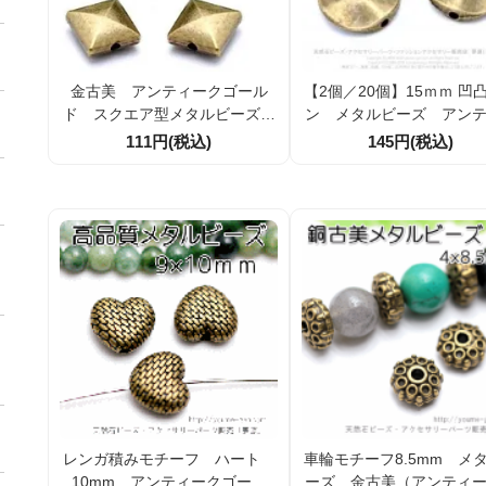
金古美 アンティークゴール
【2個／20個】15ｍｍ 凹
ド スクエア型メタルビーズ
ン メタルビーズ アン
両面スタッズモチーフ8×4mm
クゴールド金古美 穴径1.
111円(税込)
145円(税込)
2個/10個(115769883)
ｍ 厚さ3.5ｍｍ（1630667
レンガ積みモチーフ ハート
車輪モチーフ8.5mm メ
10mm アンティークゴール
ーズ 金古美（アンティ