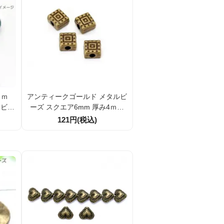
5ｍｍ
アンティークゴールド メタルビ
・ビー
ーズ スクエア6mm 厚み4ｍｍ
ルド
穴径1ｍｍ アクセサリー素材パ
121円(税込)
9】
ーツ 4個／20個割引