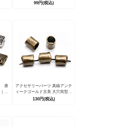
ンティ
ド調 丸玉スペーサービーズ 10
99円(税込)
0個入
個／40個割引
2）
 唐
アクセサリーパーツ 真鍮アンテ
ー｜ア
ィークゴールド古美 大穴筒型メ
タルビーズ 11×15mm 穴径8mm
130円(税込)
レザー紐対応 スペーサーパーツ
1個／10個入