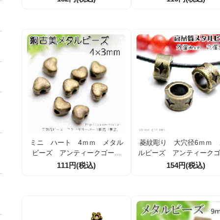
美27.5mm×17.5ｍｍ 1個／10
ド） 10個/100円【5723
個（94138562）
3】
ミニ ハート 4ｍｍ メタル
菱紋彫り 大穴径6ｍｍ 
ビーズ アンティークゴール
ルビーズ アンティーク
ド 10個入／100個入（624534
ド 9ｍｍ 4個入／20
111円(税込)
154円(税込)
01）
（72350612）