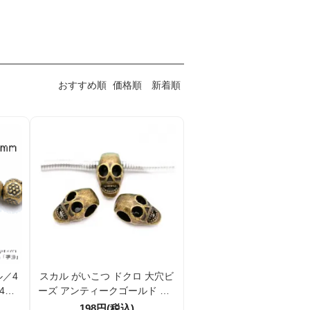
おすすめ順
価格順
新着順
／4
スカル がいこつ ドクロ 大穴ビ
4mm
ーズ アンティークゴールド 約1
ゴール
5×9mm 穴径約5mm メタル合金
198円(税込)