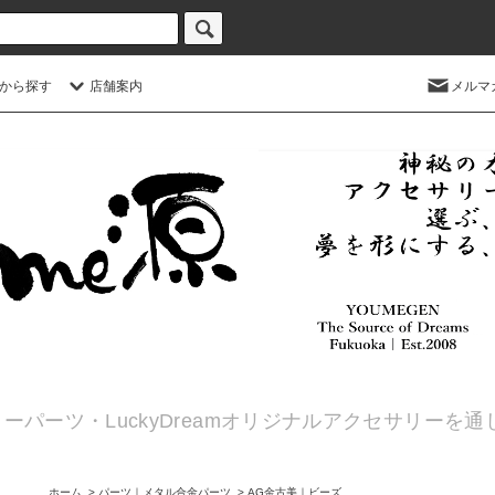
から探す
店舗案内
メルマ
ーパーツ・LuckyDreamオリジナルアクセサリーを
ホーム
>
パーツ｜メタル合金パーツ
>
AG金古美｜ビーズ