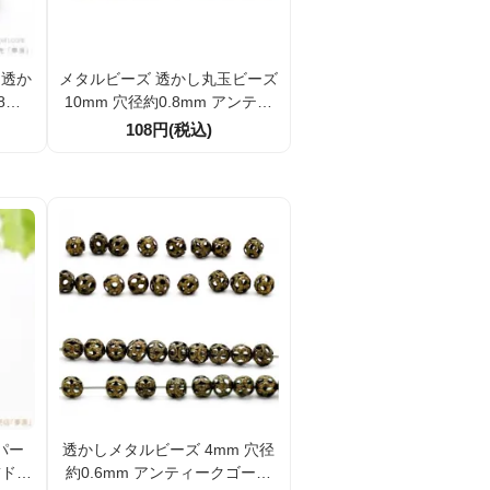
 透か
メタルビーズ 透かし丸玉ビーズ
8ｍ
10mm 穴径約0.8mm アンティ
 10
ークゴールド調 2個／20個割引
108円(税込)
29）
パー
透かしメタルビーズ 4mm 穴径
飾ドー
約0.6mm アンティークゴール