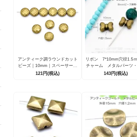
アンティーク調ラウンドカット
リボン 7*10mm穴径1.
ビーズ｜10mm｜スペーサーパ
チャーム メタルパーツ
ーツ｜アクセサリー材料
ズ アンティークゴー
121円(税込)
143円(税込)
2個／10個【5526285