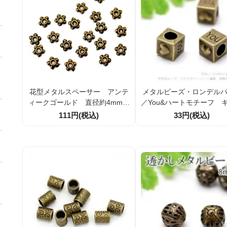
花型メタルスペーサー アンテ
メタルビーズ・ロンデル
ィークゴールド 直径約4mm／
／You&ハートモチーフ 
穴径約1mm 20個／100個割引
ブ9ｍｍ穴径4.5ｍｍ／ア
111円(税込)
33円(税込)
ークゴールド（1076954