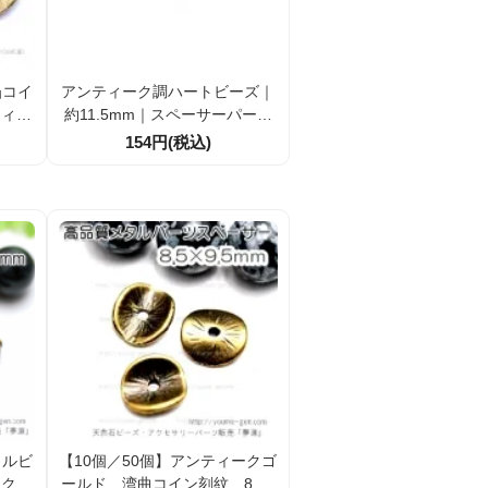
凸コイ
アンティーク調ハートビーズ｜
ティー
約11.5mm｜スペーサーパーツ
2ｍ
｜アクセサリー材料
154円(税込)
13）
タルビ
【10個／50個】アンティークゴ
ークゴ
ールド 湾曲コイン刻紋 8.5×