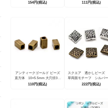
ｍｍ アンティークゴールド金
ナツ型6ｍｍ穴径2ｍｍア
154円(税込)
111円(税込)
古美 10個入／50個入（10782
ークゴールド（金古美）1
5611）
／50個入 （13643897
アンティークゴールド ビーズ
スクエア 透かしビーズ
直方体 10×5.5mm 大穴径3.5
草両面モチーフ シルバ
mm 2個／10個（74722407）
ンティークゴールド
110円(税込)
222円(税込)