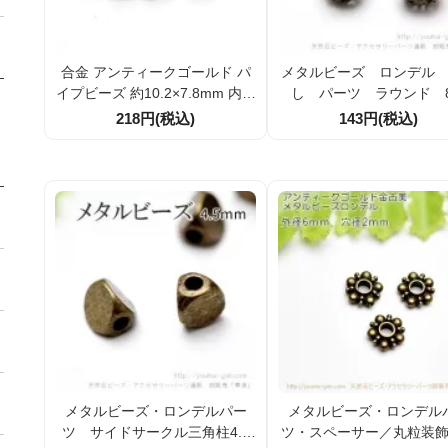
合金 アンティークゴールド パ
メタルビーズ ロンデル
イプビーズ 約10.2×7.8mm 内径
し パーツ ラウンド 
約5.7mm スペーサービーズ 10
ｍ アンティークゴールド
218円(税込)
143円(税込)
個入／100個割引 アクセサリー
個入／50個入（1077000
パーツ
メタルビーズ・ロンデルパー
メタルビーズ・ロンデル
ツ サイドサークル三角柱4.5
ツ・スペーサー／丸粒装