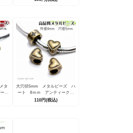
126
2個／20個割引
メタ
大穴径5mm メタルビーズ ハ
ゴール
ート 8ｍｍ アンティークゴ
個入
ールド 4個入／20個入 （72
110円(税込)
351253）