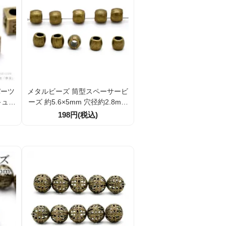
パーツ
メタルビーズ 筒型スペーサービ
キュー
ーズ 約5.6×5mm 穴径約2.8mm
ンティ
アンティークゴールド調 10個
198円(税込)
52）
／40個割引