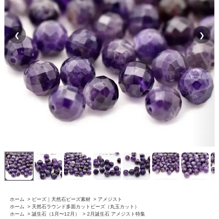
❮
❯
ホーム
>
ビーズ｜天然石ビーズ素材
>
アメジスト
ホーム
>
天然石ラウンド多面カットビーズ（丸玉カット）
ホーム
>
誕生石（1月〜12月）
>
2月誕生石 アメジスト特集