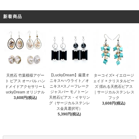
新着商品
【LuckyDream】厳選オ
天然石 竹葉模様アゲー
ターコイズ× イエロージ
ニキス×ハウライト／オ
ト ピアス オーバル ハン
ェイド × クリスタルビー
ニキス×スノーフレーク
ドメイドアクセサリー L
ズ 揺れる天然石ピアス
ジャスパー モノトーン
uckyDream オリジナル
｜サージカルステンレス
天然石ピアス・イヤリン
3,608円(税込)
フック
グ（サージカルステンレ
3,608円(税込)
ス金具選択可）
5,390円(税込)