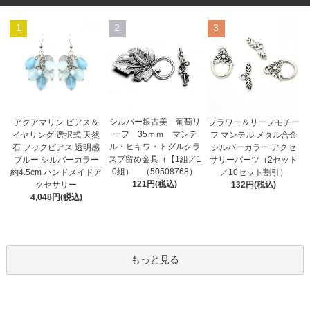
1
2
3
シルバー銀古美 葡萄リ
アクアマリン ピアス＆
フラワー＆リーフモチー
ーフ 35ｍｍ マンテ
イヤリング 選択式 天然
フ マンテル メタル合金
ル・ヒキワ・トグルクラ
石 フックピアス 透明感
シルバーカラー アクセ
スプ留め金具（【1組／1
ブルー シルバーカラー
サリーパーツ（2セット
0組） （50508768）
約4.5cm ハンドメイドア
／10セット割引）
121円(税込)
クセサリー
132円(税込)
4,048円(税込)
もっと見る