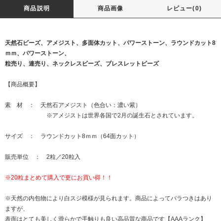
商品説明
商品画像
レビュー(0)
天然石ビーズ、アメジスト、多面体カット、パワーストーン、ラウンドカット8
ｍｍ、パワーストーン、
粒売り、連売り、ネックレスビーズ、ブレスレットビーズ
【商品概要】
素 材 ： 天然石アメジスト（色合い：濃い紫）
※アメジストは世界各国で2月の誕生石とされています。
サイズ ： ラウンドカット8ｍｍ（64面カット）
販売単位 ： 2粒／20粒入
※20粒まとめて購入で更にお買い得！！
※天然の内包物により白スジ模様が見られます。商品によってバラつきはあり
ますが、
表面はとても美しく滑らかで手触りも良い高品質な商品です【AAAランク】