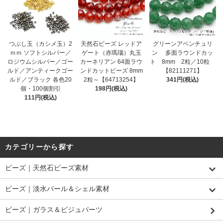
つぶし玉（カシメ玉）2
天然石ビーズ レッドア
グリーンアベンチュリ
ｍｍ ソフトシルバー／
ゲート（赤瑪瑙）丸玉
ン 多面ラウンドカッ
ロジウムシルバー／ゴー
カーネリアン 64面ラウ
ト 8mm 2粒／10粒
ルド／アンティークゴー
ンドカットビーズ 8mm
【82111271】
ルド／ブラック 各色20
2粒～【64713254】
341円(税込)
個・100個割引
198円(税込)
111円(税込)
カテゴリーから探す
ビーズ｜天然石ビーズ素材
ビーズ｜淡水パール＆シェル素材
ビーズ｜ガラス＆ビジュパーツ