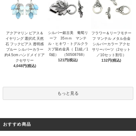
シルバー銀古美 葡萄リ
アクアマリン ピアス＆
フラワー＆リーフモチー
ーフ 35ｍｍ マンテ
イヤリング 選択式 天然
フ マンテル メタル合金
ル・ヒキワ・トグルクラ
石 フックピアス 透明感
シルバーカラー アクセ
スプ留め金具（【1組／1
ブルー シルバーカラー
サリーパーツ（2セット
0組） （50508768）
約4.5cm ハンドメイドア
／10セット割引）
121円(税込)
クセサリー
132円(税込)
4,048円(税込)
もっと見る
おすすめ商品