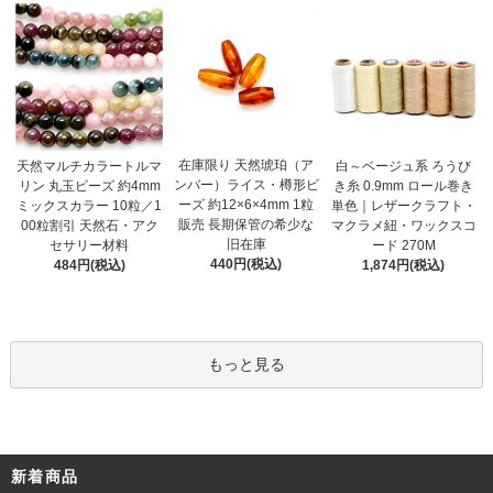
在庫限り 天然琥珀（ア
天然マルチカラートルマ
白～ベージュ系 ろうび
ンバー）ライス・樽形ビ
リン 丸玉ビーズ 約4mm
き糸 0.9mm ロール巻き
ーズ 約12×6×4mm 1粒
ミックスカラー 10粒／1
単色｜レザークラフト・
販売 長期保管の希少な
00粒割引 天然石・アク
マクラメ紐・ワックスコ
旧在庫
セサリー材料
ード 270M
440円(税込)
484円(税込)
1,874円(税込)
もっと見る
新着商品