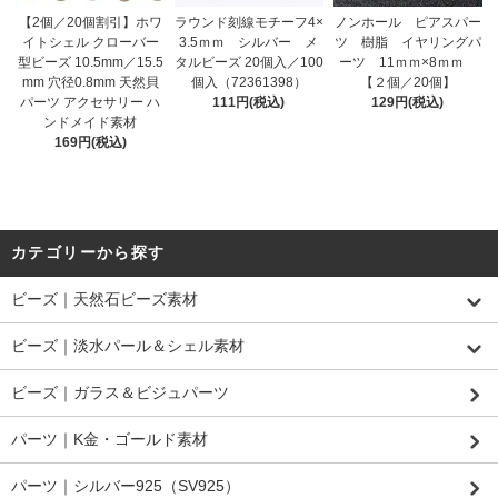
【2個／20個割引】ホワ
ラウンド刻線モチーフ4×
ノンホール ピアスパー
イトシェル クローバー
3.5ｍｍ シルバー メ
ツ 樹脂 イヤリングパ
型ビーズ 10.5mm／15.5
タルビーズ 20個入／100
ーツ 11ｍｍ×8ｍｍ
mm 穴径0.8mm 天然貝
個入（72361398）
【２個／20個】
パーツ アクセサリー ハ
111円(税込)
129円(税込)
ンドメイド素材
169円(税込)
カテゴリーから探す
ビーズ｜天然石ビーズ素材
ビーズ｜淡水パール＆シェル素材
ビーズ｜ガラス＆ビジュパーツ
パーツ｜K金・ゴールド素材
パーツ｜シルバー925（SV925）