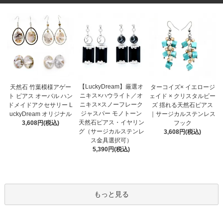
【LuckyDream】厳選オ
天然石 竹葉模様アゲー
ターコイズ× イエロージ
ニキス×ハウライト／オ
ト ピアス オーバル ハン
ェイド × クリスタルビー
ニキス×スノーフレーク
ドメイドアクセサリー L
ズ 揺れる天然石ピアス
ジャスパー モノトーン
uckyDream オリジナル
｜サージカルステンレス
天然石ピアス・イヤリン
3,608円(税込)
フック
グ（サージカルステンレ
3,608円(税込)
ス金具選択可）
5,390円(税込)
もっと見る