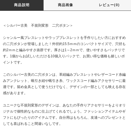
商品説明
商品画像
レビュー(0)
＜シルバー古美 不規則変形 二穴ボタン＞
シャンルー風ブレスレットやラップブレスレットを手作りしたい方におすすめ
の二穴ボタンが登場しました！外径約15.5ｍｍのコンパクトサイズで、穴径も
約2ｍｍと編みやすさ抜群です。厚さは1～2ｍｍで、使いやすさもバッチリで
す。1個からお試しいただける10個入りパックで、お買い得な価格も嬉しいポ
イントです。
このシルバー古美の二穴ボタンは、革紐編みブレスレットやレザーコード糸編
みアンクレット、蝋引き紐や蝋引き糸、ワックスコード編みアクセサリーに最
適です。留め金具として使うだけでなく、デザインの一部としても映える存在
感があります。
ユニークな不規則変形のデザインは、あなたの手作りアクセサリーをよりオリ
ジナルで個性的なものに仕上げてくれるでしょう。ファッションアイテムやギ
フトにもぴったりのアイテムです。自分用はもちろん、友達へのプレゼントと
しても喜ばれること間違いなしです。