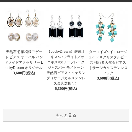
【LuckyDream】厳選オ
天然石 竹葉模様アゲー
ターコイズ× イエロージ
ニキス×ハウライト／オ
ト ピアス オーバル ハン
ェイド × クリスタルビー
ニキス×スノーフレーク
ドメイドアクセサリー L
ズ 揺れる天然石ピアス
ジャスパー モノトーン
uckyDream オリジナル
｜サージカルステンレス
天然石ピアス・イヤリン
3,608円(税込)
フック
グ（サージカルステンレ
3,608円(税込)
ス金具選択可）
5,390円(税込)
もっと見る