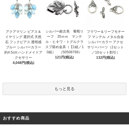
シルバー銀古美 葡萄リ
アクアマリン ピアス＆
フラワー＆リーフモチー
ーフ 35ｍｍ マンテ
イヤリング 選択式 天然
フ マンテル メタル合金
ル・ヒキワ・トグルクラ
石 フックピアス 透明感
シルバーカラー アクセ
スプ留め金具（【1組／1
ブルー シルバーカラー
サリーパーツ（2セット
0組） （50508768）
約4.5cm ハンドメイドア
／10セット割引）
121円(税込)
クセサリー
132円(税込)
4,048円(税込)
もっと見る
おすすめ商品