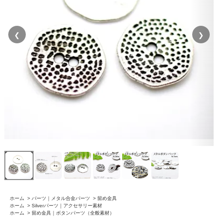
❮
❯
ホーム
>
パーツ｜メタル合金パーツ
>
留め金具
ホーム
>
Silverパーツ｜アクセサリー素材
ホーム
>
留め金具｜ボタンパーツ（全般素材）