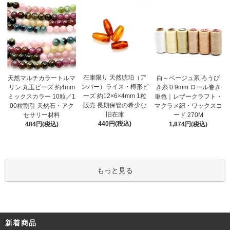
在庫限り 天然琥珀（ア
天然マルチカラートルマ
白～ベージュ系 ろうび
ンバー）ライス・樽形ビ
リン 丸玉ビーズ 約4mm
き糸 0.9mm ロール巻き
ーズ 約12×6×4mm 1粒
ミックスカラー 10粒／1
単色｜レザークラフト・
販売 長期保管の希少な
00粒割引 天然石・アク
マクラメ紐・ワックスコ
旧在庫
セサリー材料
ード 270M
440円(税込)
484円(税込)
1,874円(税込)
もっと見る
新着商品