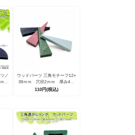
ーツ／
ウッドパーツ 三角モチーフ12×
0ｍｍ
38ｍｍ 穴径2ｍｍ 厚み4ｍ
1個よ
ｍ 2個／10個 (123446785)
110円(税込)