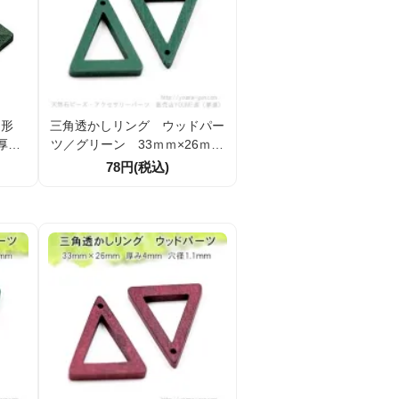
し形
三角透かしリング ウッドパー
厚み2
ツ／グリーン 33ｍｍ×26ｍｍ
91)
／2個より (143816041)
78円(税込)