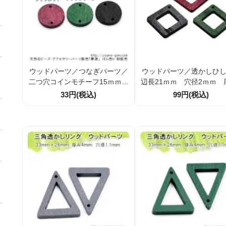
ウッドパーツ／つなぎパーツ／
ウッドパーツ／透かしひ
二つ穴コインモチーフ15ｍｍ
辺長21ｍｍ 穴径2ｍｍ 
穴径2ｍｍ 厚み2ｍｍ 1個よ
ｍｍ 2個/10個 (1234577
33円(税込)
99円(税込)
り (123454453)