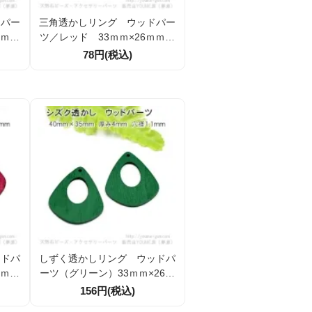
ドパー
三角透かしリング ウッドパー
6ｍｍ
ツ／レッド 33ｍｍ×26ｍｍ／
)
2個より (143816498)
78円(税込)
ッドパ
しずく透かしリング ウッドパ
6ｍｍ
ーツ（グリーン）33ｍｍ×26ｍ
1)
ｍ／2個入から（143860552）
156円(税込)