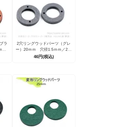
ブラ
2穴リングウッドパーツ（グレ
ｍ／2
ー）20ｍｍ 穴径1.5ｍｍ／2個
）
入から（143864189）
46円(税込)