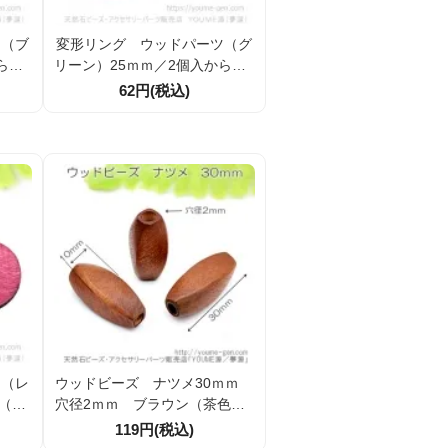
ツ（ブ
変形リング ウッドパーツ（グ
ら（1
リーン）25ｍｍ／2個入から（1
43884173）
62円(税込)
ツ（レ
ウッドビーズ ナツメ30ｍｍ
（14
穴径2ｍｍ ブラウン（茶色）2
個／20個入 (146028748)
119円(税込)