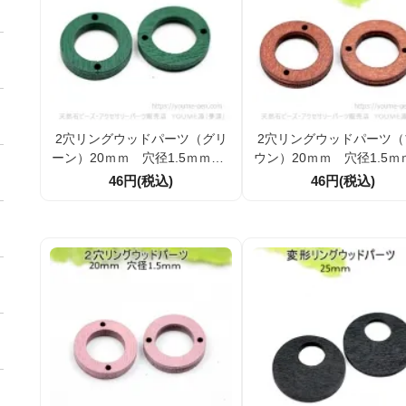
2穴リングウッドパーツ（グリ
2穴リングウッドパーツ（
ーン）20ｍｍ 穴径1.5ｍｍ／2
ウン）20ｍｍ 穴径1.5ｍ
個入から（143863955）
個入から（143864031
46円(税込)
46円(税込)