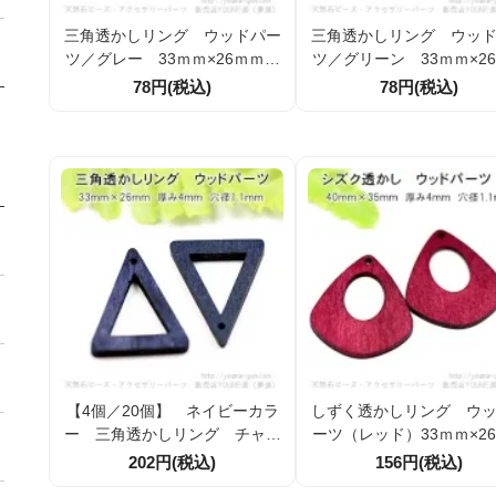
三角透かしリング ウッドパー
三角透かしリング ウッ
ツ／グレー 33ｍｍ×26ｍｍ／
ツ／グリーン 33ｍｍ×2
2個より (143816139)
／2個より (143816495
78円(税込)
78円(税込)
【4個／20個】 ネイビーカラ
しずく透かしリング ウ
ー 三角透かしリング チャー
ーツ（レッド）33ｍｍ×2
ム ウッドパーツ 33ｍｍ×26
／2個入から (14386048
202円(税込)
156円(税込)
ｍｍ(143816697)