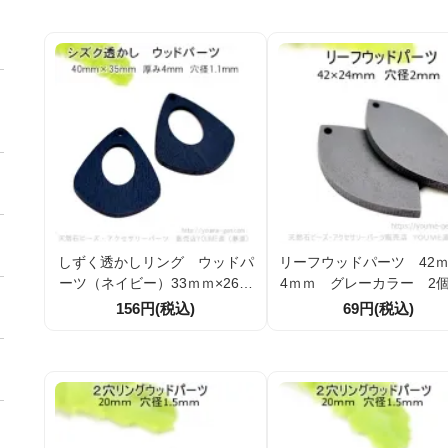
しずく透かしリング ウッドパ
リーフウッドパーツ 42ｍ
ーツ（ネイビー）33ｍｍ×26ｍ
4ｍｍ グレーカラー 2
ｍ／2個入から（143860758）
20個入（143862886
156円(税込)
69円(税込)