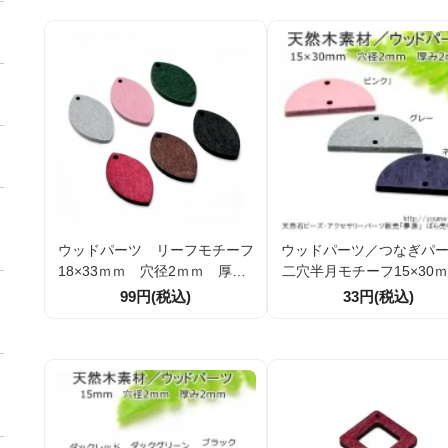
ウッドパーツ リーフモチーフ
ウッドパーツ／つなぎパ
18×33ｍｍ 穴径2ｍｍ 厚み2
二穴半月モチーフ15×3
ｍｍ 2個/10個 (123441007)
穴径2ｍｍ 厚み2ｍｍ 
99円(税込)
33円(税込)
り (123444564)