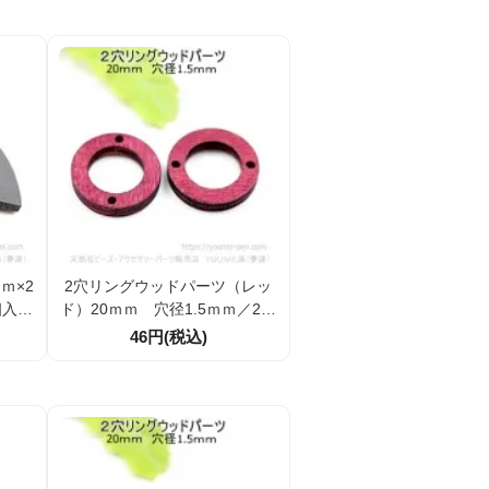
ｍ×2
2穴リングウッドパーツ（レッ
個入／
ド）20ｍｍ 穴径1.5ｍｍ／2個
）
入から（143863569）
46円(税込)