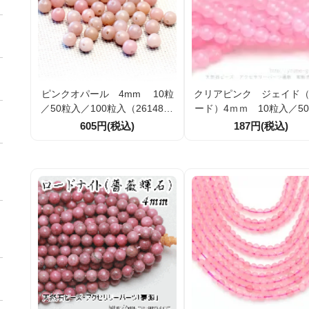
ピンクオパール 4mm 10粒
クリアピンク ジェイド
／50粒入／100粒入（2614888
ード）4ｍｍ 10粒入／5
5）
／約100粒（2614899
605円(税込)
187円(税込)