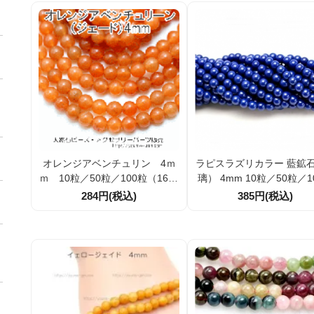
オレンジアベンチュリン 4ｍ
ラピスラズリカラー 藍鉱
ｍ 10粒／50粒／100粒（1697
璃） 4mm 10粒／50粒／1
1986）
（16994635）
284円(税込)
385円(税込)