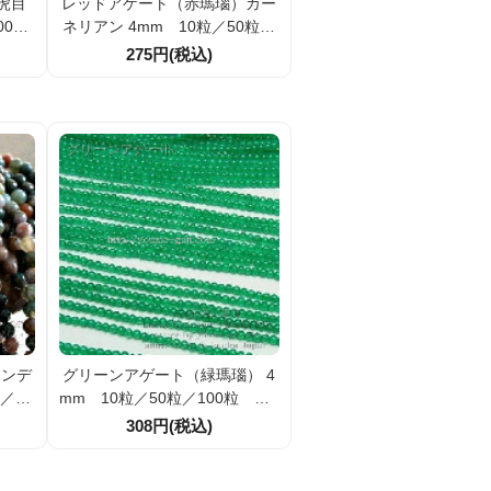
虎目
レッドアゲート（赤瑪瑙）カー
00粒
ネリアン 4mm 10粒／50粒／
100粒【15836144】
275円(税込)
インデ
グリーンアゲート（緑瑪瑙） 4
／50
mm 10粒／50粒／100粒 【1
6】
6923571】
308円(税込)