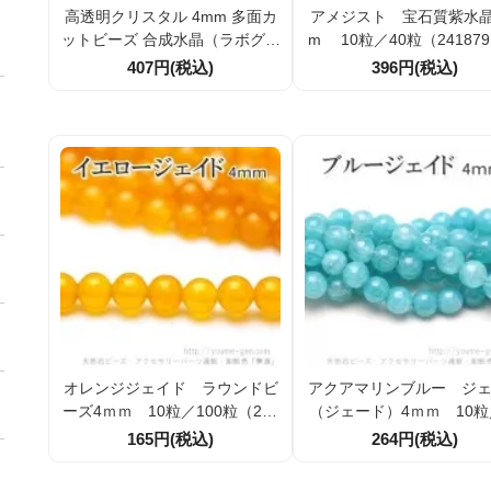
高透明クリスタル 4mm 多面カ
アメジスト 宝石質紫水晶 4
ットビーズ 合成水晶（ラボグロ
m 10粒／40粒（241879
ウンクォーツ） 10粒／100粒割
407円(税込)
396円(税込)
引
オレンジジェイド ラウンドビ
アクアマリンブルー ジ
ーズ4ｍｍ 10粒／100粒（260
（ジェード）4ｍｍ 10粒
95032）
0粒（26146053）
165円(税込)
264円(税込)