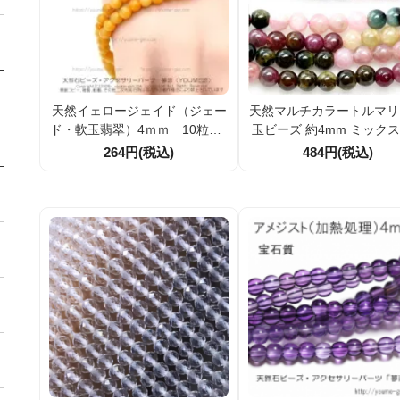
天然イェロージェイド（ジェー
天然マルチカラートルマリ
ド・軟玉翡翠）4ｍｍ 10粒／5
玉ビーズ 約4mm ミック
0粒／100粒（17203690）
ー 10粒／100粒割引 天
264円(税込)
484円(税込)
アクセサリー材料