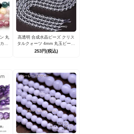
ン 丸
高透明 合成水晶ビーズ クリス
スカラ
タルクォーツ 4mm 丸玉ビーズ
然石・
10粒／100粒割引（人工水晶・
253円(税込)
ラボグロウン）