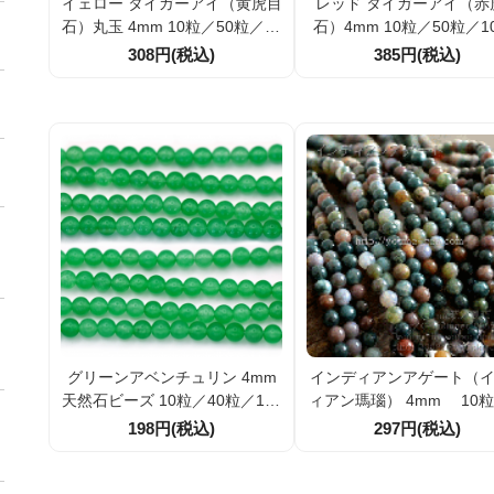
イェロー タイガーアイ（黄虎目
レッド タイガーアイ（赤
石）丸玉 4mm 10粒／50粒／10
石）4mm 10粒／50粒／1
0粒（14534340）
（15836001）
308円(税込)
385円(税込)
グリーンアベンチュリン 4mm
インディアンアゲート（
天然石ビーズ 10粒／40粒／100
ィアン瑪瑙） 4mm 10粒
粒割引 癒しのグリーンストーン
粒／100粒 【1654838
198円(税込)
297円(税込)