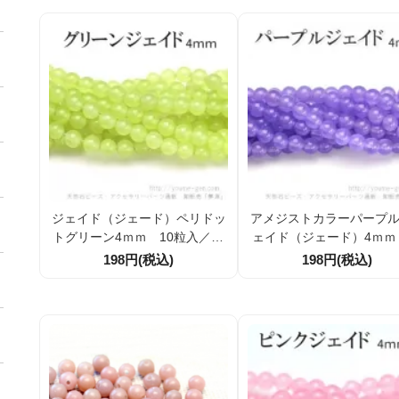
ジェイド（ジェード）ペリドッ
アメジストカラーパープ
トグリーン4ｍｍ 10粒入／50
ェイド（ジェード）4ｍｍ
粒入／100粒り（26147073）
粒入／50粒入／100粒 （2
198円(税込)
198円(税込)
8513）