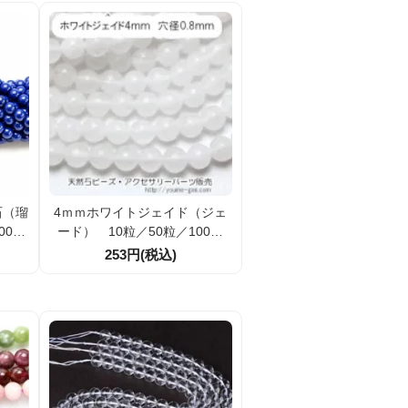
石（瑠
4ｍｍホワイトジェイド（ジェ
00粒
ード） 10粒／50粒／100粒
（17203237）
253円(税込)