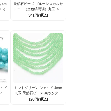
m
天然石ビーズ ブルーレスカルセ
15）
ドニー（空色縞瑪瑙）丸玉 ＡＡ
Ａ ラウンドビーズ 4mm 2粒～
341円(税込)
【26057242】
ェイド
ミントグリーン ジェイド 4mm
／10
丸玉 天然石ビーズ 爽やかグリ
ーン アクセサリーパーツ 10粒
198円(税込)
／100粒割引