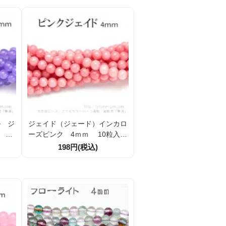
ル ジ
ジェイド（ジェード）インカロ
 10
ーズピンク 4ｍｍ 10粒入／
614
50粒入／100粒入（2614880
198円(税込)
3）