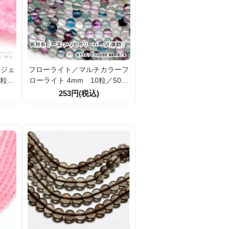
（ジェ
フローライト／マルチカラーフ
0粒入
ローライト 4mm 10粒／50粒
1）
入／100粒入（26325299）
253円(税込)