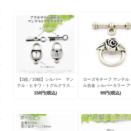
ｍ （50509467）
割引】
【2組／10組】シルバー マン
ローズモチーフ マンテル
テル・ヒキワ・トグルクラスプ
ル合金 シルバーカラー 
留め金具 鍵 輪22×11 （50
サリーパーツ（1セット／
158円(税込)
99円(税込)
510192）
ット割引）