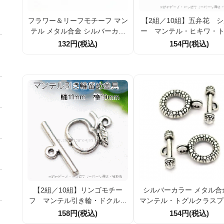
フラワー＆リーフモチーフ マン
【2組／10組】五弁花 
テル メタル合金 シルバーカラ
ー マンテル・ヒキワ・
ー アクセサリーパーツ（2セッ
クラスプ留め金具パーツ 
132円(税込)
154円(税込)
ト／10セット割引）
×20ｍｍ （5050892
【2組／10組】リンゴモチー
シルバーカラー メタル合
フ マンテル引き輪・ドクルク
マンテル・トグルクラスプ
ラスプ留め金具パーツ シルバ
金具パーツ 丸型21mm バ
158円(税込)
154円(税込)
ー銀古美 輪11ｍｍバー19ｍ
mm カン穴径2mm【1組／