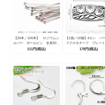
【20本／100本】 ロジウムシ
【1個／10個】4カン 
ルバー ボールピン 全長50ｍ
フクロモチーフ プレート
ｍ線径0.5ｍｍヘッド1.5ｍｍ
m×20mm シルバー銀
111円(税込)
178円(税込)
（50817061）
（50820069）