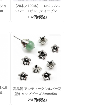
ジョ
【20本／100本】 ロジウムシ
×10
ルバー Tピン（ティーピン）
ラズ
全長30ｍｍ線径0.6ｍｍ受け皿
132円(税込)
1個
1.2ｍｍ（26935380）
×10
高品質 アンティークシルバー花
風｜2
型キャップビーズ 8mm×5mm
m｜1
穴径約2mm メタルビーズパー
281円(税込)
ツ 10個／40個割引