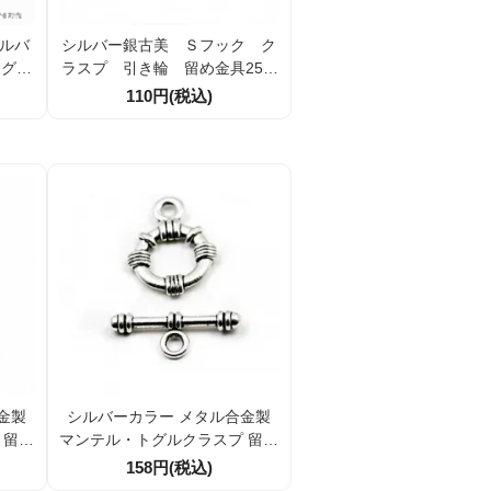
シルバ
シルバー銀古美 Ｓフック ク
トグル
ラスプ 引き輪 留め金具25m
輪14
m 2組／10組（50508997）
110円(税込)
0）
金製
シルバーカラー メタル合金製
 留め
マンテル・トグルクラスプ 留め
ー21
金具パーツ 丸型22mm バー23
158円(税込)
10組
mm カン内径3mm【1組／10組