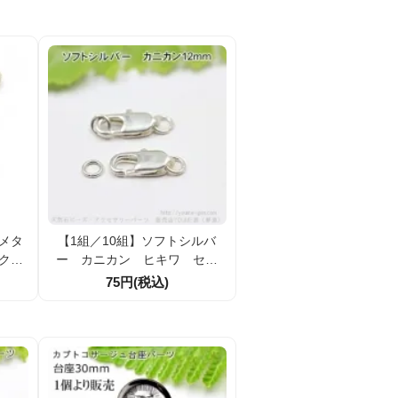
割引】
 メタ
【1組／10組】ソフトシルバ
アクセ
ー カニカン ヒキワ セッ
10セ
ト 12mm （50510265）
75円(税込)