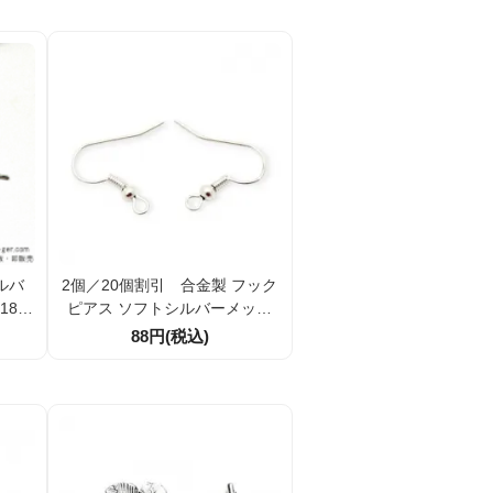
ルバ
2個／20個割引 合金製 フック
18ｍ
ピアス ソフトシルバーメッキ
40本
カン付き 開閉可能 約18mm
88円(税込)