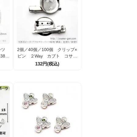
パーツ
2個／40個／100個 クリップ×
38m
ピン ２Way カブト コサー
古美
ジュ台座パーツ30ｍｍ ロジウ
132円(税込)
ムシルバー