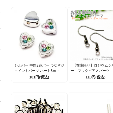
シルバー 中間2連バー つなぎジ
【在庫限り】ロジウムシ
ョイントパーツ ハート8ｍｍ 三
ー フックピアスパーツ 
色ラインストーン アクセサリー
ｍコイル×ボール 6本入／
101円(税込)
110円(税込)
パーツ1個／10個割引
入（41307184）