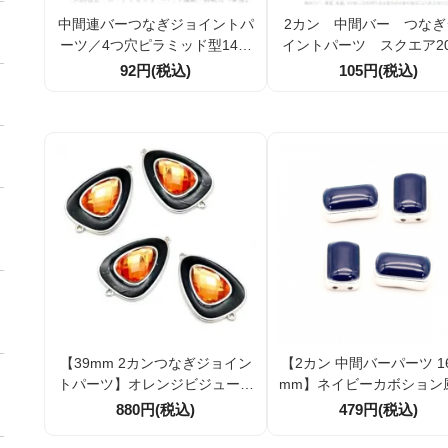
中間連バーつなぎジョイントパ
2カン 中間バー つなぎ
ーツ／4つ穴ピラミッド型14ｍ
イントパーツ スクエア20
ｍ／シルバー×ラインストーン
ｍｍ シルバー×ラピアス
92円(税込)
105円(税込)
（26917302）
リ合成石ラインストーン 
／10個（26934337）
【39mm 2カンつなぎジョイン
【2カン 中間バーパーツ 16
トパーツ】オレンジビジュート
mm】ネイビーカボション
ップ｜ブラックフレーム｜大ぶ
連用コネクター｜穴径1m
880円(税込)
479円(税込)
りコネクター｜1個／10個割引
個／10個割引