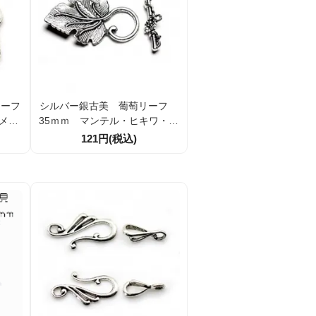
チーフ
シルバー銀古美 葡萄リーフ
 メタ
35ｍｍ マンテル・ヒキワ・ト
ツ（1
グルクラスプ留め金具（【1組
121円(税込)
）
／10組） （50508768）