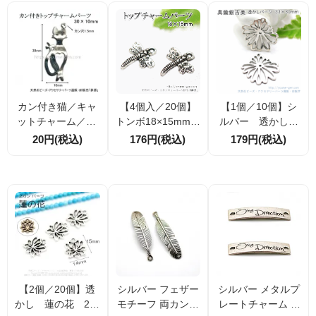
カン付き猫／キャ
【4個入／20個】
【1個／10個】シ
ットチャーム／30
トンボ18×15mm
ルバー 透かし
×10ｍｍ／ステン
トップチャームパ
フラワー 33×30
20円(税込)
176円(税込)
179円(税込)
レスシルバー（13
ーツ 銀古美 （4
mm（88177294）
3581491）
1273431）
【2個／20個】透
シルバー フェザー
シルバー メタルプ
かし 蓮の花 2カ
モチーフ 両カン付
レートチャーム O