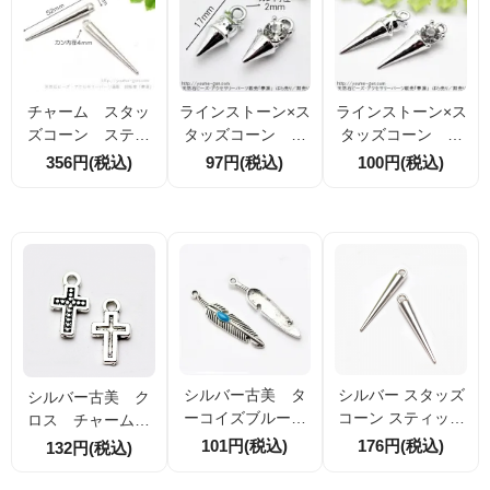
チャーム スタッ
ラインストーン×ス
ラインストーン×ス
ズコーン スティ
タッズコーン カ
タッズコーン カ
ックバー シルバ
ン付トップチャー
ン付きトップチャ
356円(税込)
97円(税込)
100円(税込)
ー52ｍｍ （1078
ムパーツ17ｍｍシ
ームパーツ23ｍｍ
20444）
ルバー（11812901
シルバー（ 11813
6）
2184 ）
シルバー古美 タ
シルバー スタッズ
シルバー古美 ク
ーコイズブルー
コーン スティック
ロス チャーム
ウィング ペンダ
バー チャーム 34
両面モチーフ 23
101円(税込)
176円(税込)
132円(税込)
ント 23ｍｍ 2
ｍｍ 2個/20個（1
ｍｍ 4個／20個
個/10個（1191453
35177539）
（118530794 ）