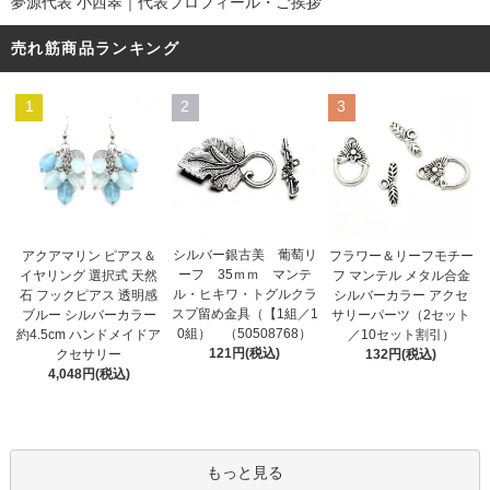
夢源代表 小西翠｜代表プロフィール・ご挨拶
売れ筋商品ランキング
1
2
3
シルバー銀古美 葡萄リ
アクアマリン ピアス＆
フラワー＆リーフモチー
ーフ 35ｍｍ マンテ
イヤリング 選択式 天然
フ マンテル メタル合金
ル・ヒキワ・トグルクラ
石 フックピアス 透明感
シルバーカラー アクセ
スプ留め金具（【1組／1
ブルー シルバーカラー
サリーパーツ（2セット
0組） （50508768）
約4.5cm ハンドメイドア
／10セット割引）
121円(税込)
クセサリー
132円(税込)
4,048円(税込)
もっと見る