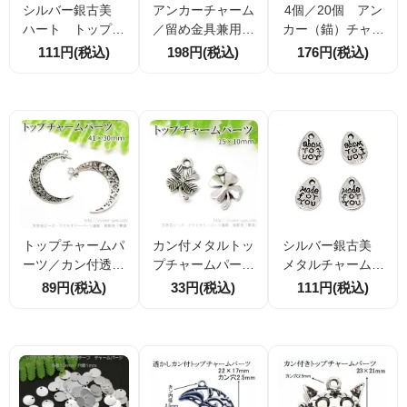
シルバー銀古美
アンカーチャーム
4個／20個 アン
ハート トップチ
／留め金具兼用パ
カー（錨）チャー
ャーム 両面メッ
ーツ 約18mm×14
ム 留め金具 兼
111円(税込)
198円(税込)
176円(税込)
セージ英文字モチ
mm｜シルバーカ
用パーツ シルバ
ーフ12.5×10ｍ
ラー｜2個入・10
ー銀古美25×18ｍ
ｍ 4個/20個（10
個割引｜アクセサ
ｍ（101761727）
1755254）
リーパーツ・ハン
ドメイド素材
トップチャームパ
カン付メタルトッ
シルバー銀古美
ーツ／カン付透か
プチャームパーツ
メタルチャームパ
しムーンモチーフ4
／四つ葉クローバ
ーツ 両面メッセ
89円(税込)
33円(税込)
111円(税込)
1×30ｍｍ／銀古
ーフラワーモチー
ージ しずくモチ
美 2個入から（1
フ15×10mm／銀古
ーフ11×8mm 4
01992542）
美（102384487）
個/20個（1029740
82）