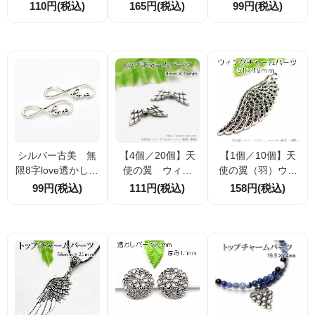
ン ジョイント
き中間チャーム 羽
ne Direction 刻印
110円(税込)
165円(税込)
99円(税込)
パーツ シルバー
根デザイン アクセ
矩形パーツ 39.5m
銀古美 14×15mm
サリーパーツ 38.5
m×11mm カン穴2.
（88190544）
mm×11mm 1個／1
3mm アクセサリー
0個割引
パーツ 1個／10個
割引
シルバー古美 無
【4個／20個】天
【1個／10個】天
限8字love透かし
使の翼 ウィン
使の翼（羽）ウィ
2カンパーツ｜バン
グ チャームパー
ング トップチャ
99円(税込)
111円(税込)
158円(税込)
グル・ブレスレッ
ツ 8ｍｍ×19ｍｍ
ーム 51mm シル
トパーツ 1個入｜
／銀古美（411611
バー銀古美 （41
10個入
86）
126559）