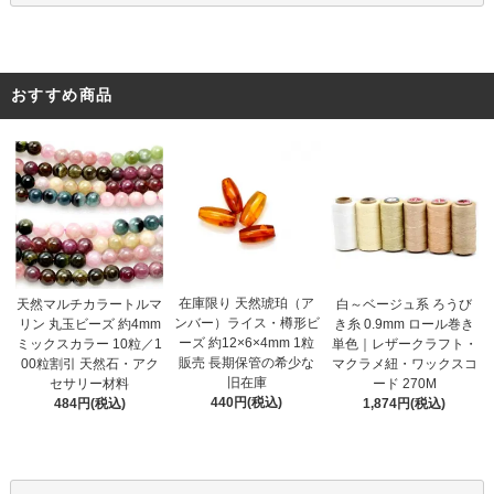
おすすめ商品
在庫限り 天然琥珀（ア
天然マルチカラートルマ
白～ベージュ系 ろうび
ンバー）ライス・樽形ビ
リン 丸玉ビーズ 約4mm
き糸 0.9mm ロール巻き
ーズ 約12×6×4mm 1粒
ミックスカラー 10粒／1
単色｜レザークラフト・
販売 長期保管の希少な
00粒割引 天然石・アク
マクラメ紐・ワックスコ
旧在庫
セサリー材料
ード 270M
440円(税込)
484円(税込)
1,874円(税込)