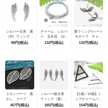
シルバー古美 翼
チャーム シルバ
翼ウィング×ハート
（羽）ウィング
ー 五弁花 10m
モチーフ チャー
チャーム 30ｍ
m 2個入／10個入
ム 9×22ｍｍ シ
99円(税込)
132円(税込)
132円(税込)
ｍ 2個/10個（62
（63470715）
ルバー 4個入／2
388725）
0個入（6723254
7）
２カンパーツ 透
シルバー銀古美
【1個／10個】ト
かし リーフ ソ
ウィング（翼）チ
ップチャームパー
フトシルバー41×2
ャーム 16.5ｍ
ツ 透かし三角幾
457円(税込)
165円(税込)
154円(税込)