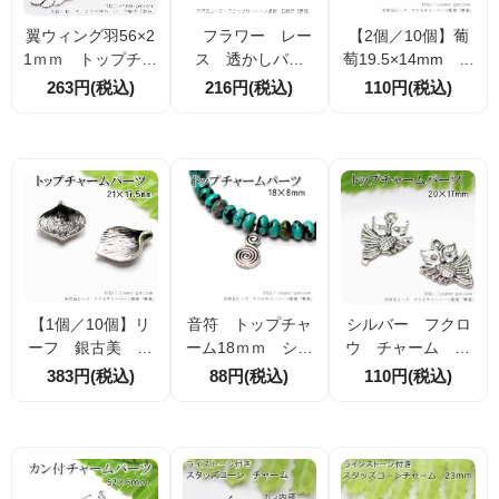
翼ウィング羽56×2
フラワー レー
【2個／10個】葡
1ｍｍ トップチャ
ス 透かしパー
萄19.5×14mm ト
ームパーツ 銀古
ツ 多カン シル
ップチャーム シ
263円(税込)
216円(税込)
110円(税込)
美（59124456）
バー24ｍｍ 2個
ルバー銀古美 （4
入／10個入（6723
1273757）
2762）
【1個／10個】リ
音符 トップチャ
シルバー フクロ
ーフ 銀古美 チ
ーム18ｍｍ シル
ウ チャーム 16
ャーム パーツ 2
バー銀古美 2個入
×20ｍｍ 2個入／
383円(税込)
88円(税込)
110円(税込)
1×17.5mm （509
／20個入（591244
20個入（7158652
51039）
41）
8）