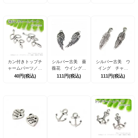
4mm 1個／10個
ｍ 10個／40個
何モチーフ ロジ
（76258725）
（82366942）
ウムシルバー29ｍ
ｍ（88231287）
カン付きトップチ
シルバー古美 薔
シルバー古美 ウ
ャームパーツ／透
薇花 ウイングモ
イング チャー
かしリーフモチー
チーフ 31×11ｍ
ム 30×8ｍｍ 2
40円(税込)
111円(税込)
111円(税込)
フ41×19ｍｍ／銀
ｍ 2個/10個（10
個/10個（1017535
古美（10163197
1637962）
79）
8）