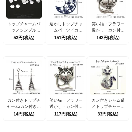
トップチャームパ
透かしトップチャ
笑い猫・フラワー
ーツ／シンプルサ
ームパーツ／カン
透かし・カン付ト
ークルモチーフ10
付ムーンモチーフ
ップチャーム23×2
53円(税込)
151円(税込)
143円(税込)
ｍｍ／ロジウムシ
／38×32ｍｍ／銀
1mm／シルバー
ルバー 2個入／2
古美（13258081
（132929023）
0個入（10636213
8）
7）
カン付きトップチ
笑い猫・フラワー
カン付きシャム猫
ャーム/カン付きエ
透かし・カン付ト
／トップチャーム
ッフェル塔23×9ｍ
ップチャーム16×1
パーツ／銀古美 2
14円(税込)
117円(税込)
33円(税込)
ｍ銀古美（133126
4mm／シルバー
6×16mm（133581
537）
（133192062）
424）