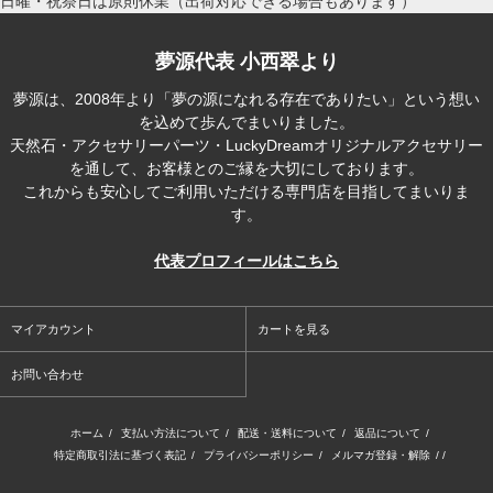
日曜・祝祭日は原則休業（出荷対応できる場合もあります）
夢源代表 小西翠より
夢源は、2008年より「夢の源になれる存在でありたい」という想い
を込めて歩んでまいりました。
天然石・アクセサリーパーツ・LuckyDreamオリジナルアクセサリー
を通して、お客様とのご縁を大切にしております。
これからも安心してご利用いただける専門店を目指してまいりま
す。
代表プロフィールはこちら
マイアカウント
カートを見る
お問い合わせ
ホーム
/
支払い方法について
/
配送・送料について
/
返品について
/
特定商取引法に基づく表記
/
プライバシーポリシー
/
メルマガ登録・解除
/ /