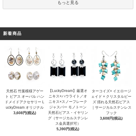
もっと見る
新着商品
【LuckyDream】厳選オ
天然石 竹葉模様アゲー
ターコイズ× イエロージ
ニキス×ハウライト／オ
ト ピアス オーバル ハン
ェイド × クリスタルビー
ニキス×スノーフレーク
ドメイドアクセサリー L
ズ 揺れる天然石ピアス
ジャスパー モノトーン
uckyDream オリジナル
｜サージカルステンレス
天然石ピアス・イヤリン
3,608円(税込)
フック
グ（サージカルステンレ
3,608円(税込)
ス金具選択可）
5,390円(税込)