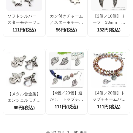
ソフトシルバー
カン付きチャーム
【2個／10個】リ
スターモチーフ
／スターモチーフ
ーフ 33mm ト
チャーム 8.5ｍｍ
バー全長48ｍｍ／
ップチャーム シ
111円(税込)
56円(税込)
132円(税込)
×7ｍｍ 4個/20個
メタルシルバー（1
ルバー銀古美 （4
（110019941）
15083487）
1274238）
【4個／20個】透
【4個／20個】ト
【メタル合金製】
かし トップチャ
ップチャームパー
エンジェルモチー
ーム リーフ （4
ツ 花弁16.5×10.5
フ チャームパーツ
111円(税込)
111円(税込)
99円(税込)
色）ロジュムシル
mm シルバー銀
約17×13mm カン
バー銀古美 （41
古美 （4127538
内径1mm ハンドメ
274897）
1）
イドアクセサリー
用 2個／10個割引
82
1
60
全
商品
-
表示