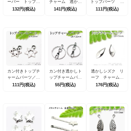
ーバー トップチ
チャーム 透かし
トップパーツ 鍵
ャームパーツ 20
四つ葉クローバ
モチーフ6ｍｍ×16
132円(税込)
141円(税込)
111円(税込)
×13.5ｍｍ 銀古
ー 25×17ｍｍ
ｍｍ ロジウム銀古
美 4個入／20個
ロジウムシルバー
美／４個入からセ
入(59124473)
銀古美（8839647
ット販売（910244
7）
29）
カン付きトップチ
カン付き透かしト
透かしシズク リ
ャームパーツ／ペ
ップチャームパー
ーフ チャーム
ンタグラム・五芒
ツ／チェーンモチ
シルバー 18×7ｍ
111円(税込)
55円(税込)
176円(税込)
星モチーフ／シル
ーフフープ28×22
ｍ 4個入／20個
バー 12×9ｍｍ／
ｍｍ／シルバー
入（71673038）
5個入100円（9770
在庫限り！（9792
0992）
2124）