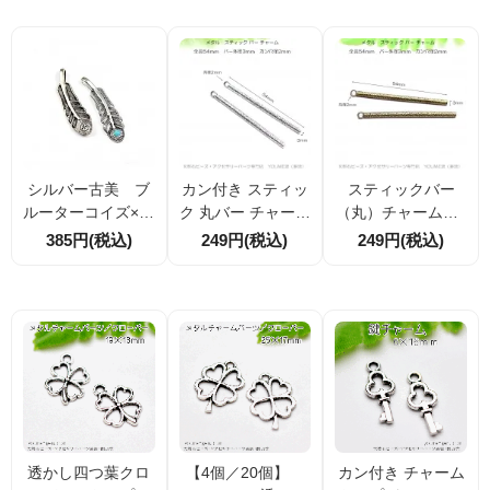
85）
シルバー古美 ブ
カン付き スティッ
スティックバー
ルーターコイズ×ウ
ク 丸バー チャーム
（丸）チャーム 5
ィング ペンダン
細かい筋目モチー
4ｍｍアンティーク
385円(税込)
249円(税込)
249円(税込)
ト 52ｍｍ（1391
フ 54ｍｍ シルバ
ゴールド金古美 2
78111）
ー銀古美 2本入／
本入／20本入（15
20本入（1551229
5123283）
58）
透かし四つ葉クロ
【4個／20個】
カン付き チャーム