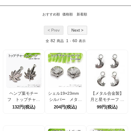
おすすめ順
価格順
新着順
< Prev
Next >
82
1
60
全
商品
-
表示
ヘンプ葉モチー
シェル19×23mm
【メタル合金製】
フ トップチャー
シルバー メタル
月と星モチーフ 両
ム シルバー 23
ビーズ・チャーム
面チャーム 約20×1
132円(税込)
204円(税込)
99円(税込)
×14mm 2個入／1
パーツ 1個／10
1mm カン内径4m
0個入（6063075
個入 （6063197
m ハンドメイドア
5）
7）
クセサリーパーツ
2個／10個割引