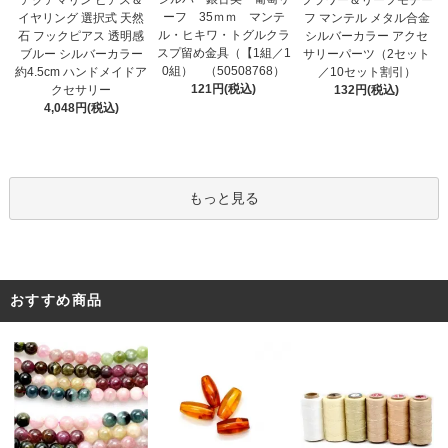
アクアマリン ピアス＆
フラワー＆リーフモチー
ーフ 35ｍｍ マンテ
イヤリング 選択式 天然
フ マンテル メタル合金
ル・ヒキワ・トグルクラ
石 フックピアス 透明感
シルバーカラー アクセ
スプ留め金具（【1組／1
ブルー シルバーカラー
サリーパーツ（2セット
0組） （50508768）
約4.5cm ハンドメイドア
／10セット割引）
121円(税込)
クセサリー
132円(税込)
4,048円(税込)
もっと見る
おすすめ商品