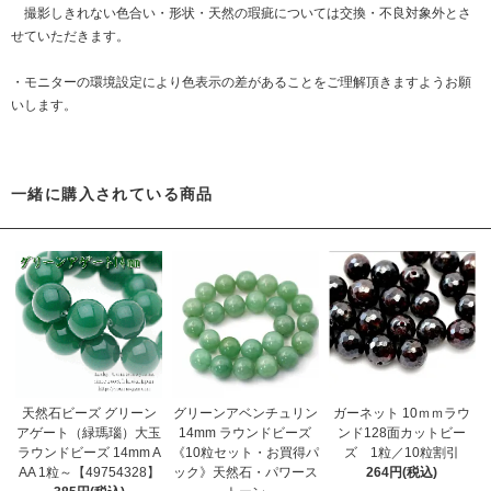
撮影しきれない色合い・形状・天然の瑕疵については交換・不良対象外とさ
せていただきます。
・モニターの環境設定により色表示の差があることをご理解頂きますようお願
いします。
一緒に購入されている商品
天然石ビーズ グリーン
グリーンアベンチュリン
ガーネット 10ｍｍラウ
アゲート（緑瑪瑙）大玉
14mm ラウンドビーズ
ンド128面カットビー
ラウンドビーズ 14mm A
《10粒セット・お買得パ
ズ 1粒／10粒割引
AA 1粒～【49754328】
ック》天然石・パワース
264円(税込)