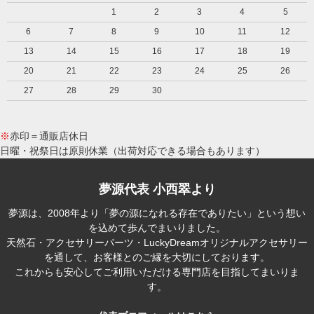
1
2
3
4
5
6
7
8
9
10
11
12
13
14
15
16
17
18
19
20
21
22
23
24
25
26
27
28
29
30
※
赤印＝通販店休日
日曜・祝祭日は原則休業（出荷対応できる場合もあります）
夢源代表 小西翠より
夢源は、2008年より「夢の源になれる存在でありたい」という想い
を込めて歩んでまいりました。
天然石・アクセサリーパーツ・LuckyDreamオリジナルアクセサリー
を通して、お客様とのご縁を大切にしております。
これからも安心してご利用いただける専門店を目指してまいりま
す。