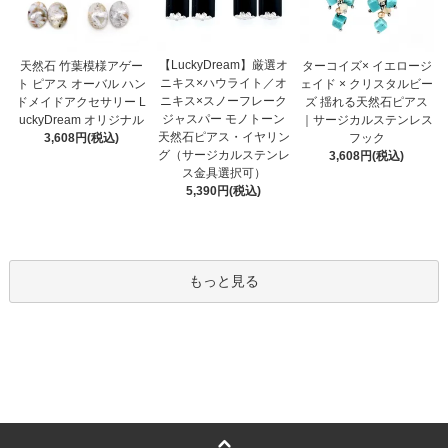
【LuckyDream】厳選オ
天然石 竹葉模様アゲー
ターコイズ× イエロージ
ニキス×ハウライト／オ
ト ピアス オーバル ハン
ェイド × クリスタルビー
ニキス×スノーフレーク
ドメイドアクセサリー L
ズ 揺れる天然石ピアス
ジャスパー モノトーン
uckyDream オリジナル
｜サージカルステンレス
天然石ピアス・イヤリン
3,608円(税込)
フック
グ（サージカルステンレ
3,608円(税込)
ス金具選択可）
5,390円(税込)
もっと見る