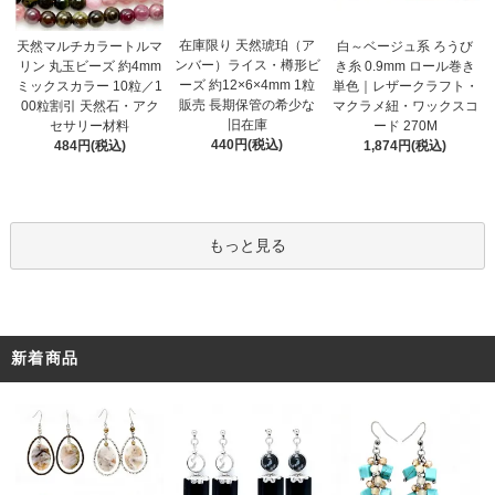
在庫限り 天然琥珀（ア
天然マルチカラートルマ
白～ベージュ系 ろうび
ンバー）ライス・樽形ビ
リン 丸玉ビーズ 約4mm
き糸 0.9mm ロール巻き
ーズ 約12×6×4mm 1粒
ミックスカラー 10粒／1
単色｜レザークラフト・
販売 長期保管の希少な
00粒割引 天然石・アク
マクラメ紐・ワックスコ
旧在庫
セサリー材料
ード 270M
440円(税込)
484円(税込)
1,874円(税込)
もっと見る
新着商品