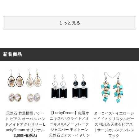
もっと見る
新着商品
【LuckyDream】厳選オ
天然石 竹葉模様アゲー
ターコイズ× イエロージ
ニキス×ハウライト／オ
ト ピアス オーバル ハン
ェイド × クリスタルビー
ニキス×スノーフレーク
ドメイドアクセサリー L
ズ 揺れる天然石ピアス
ジャスパー モノトーン
uckyDream オリジナル
｜サージカルステンレス
天然石ピアス・イヤリン
3,608円(税込)
フック