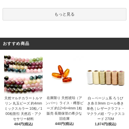
もっと見る
おすすめ商品
在庫限り 天然琥珀（ア
天然マルチカラートルマ
白～ベージュ系 ろうび
ンバー）ライス・樽形ビ
リン 丸玉ビーズ 約4mm
き糸 0.9mm ロール巻き
ーズ 約12×6×4mm 1粒
ミックスカラー 10粒／1
単色｜レザークラフト・
販売 長期保管の希少な
00粒割引 天然石・アク
マクラメ紐・ワックスコ
旧在庫
セサリー材料
ード 270M
440円(税込)
484円(税込)
1,874円(税込)