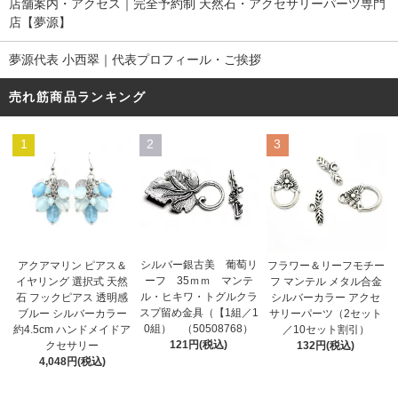
店舗案内・アクセス｜完全予約制 天然石・アクセサリーパーツ専門
店【夢源】
夢源代表 小西翠｜代表プロフィール・ご挨拶
売れ筋商品ランキング
1
2
3
シルバー銀古美 葡萄リ
アクアマリン ピアス＆
フラワー＆リーフモチー
ーフ 35ｍｍ マンテ
イヤリング 選択式 天然
フ マンテル メタル合金
ル・ヒキワ・トグルクラ
石 フックピアス 透明感
シルバーカラー アクセ
スプ留め金具（【1組／1
ブルー シルバーカラー
サリーパーツ（2セット
0組） （50508768）
約4.5cm ハンドメイドア
／10セット割引）
121円(税込)
クセサリー
132円(税込)
4,048円(税込)