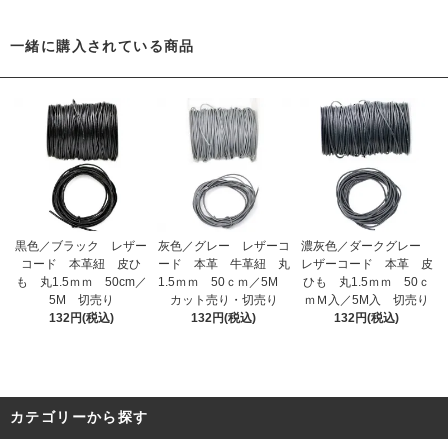
一緒に購入されている商品
黒色／ブラック レザー
灰色／グレー レザーコ
濃灰色／ダークグレー
コード 本革紐 皮ひ
ード 本革 牛革紐 丸
レザーコード 本革 皮
も 丸1.5ｍｍ 50cm／
1.5ｍｍ 50ｃｍ／5M
ひも 丸1.5ｍｍ 50ｃ
5M 切売り
カット売り・切売り
ｍＭ入／5M入 切売り
132円(税込)
132円(税込)
132円(税込)
カテゴリーから探す