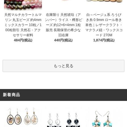
在庫限り 天然琥珀（ア
天然マルチカラートルマ
白～ベージュ系 ろうび
ンバー）ライス・樽形ビ
リン 丸玉ビーズ 約4mm
き糸 0.9mm ロール巻き
ーズ 約12×6×4mm 1粒
ミックスカラー 10粒／1
単色｜レザークラフト・
販売 長期保管の希少な
00粒割引 天然石・アク
マクラメ紐・ワックスコ
旧在庫
セサリー材料
ード 270M
440円(税込)
484円(税込)
1,874円(税込)
もっと見る
新着商品