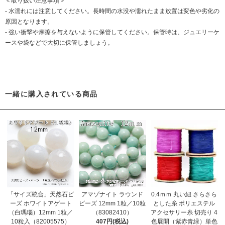
＜取り扱い注意事項＞
- 水濡れには注意してください。長時間の水没や濡れたまま放置は変色や劣化の
原因となります。
- 強い衝撃や摩擦を与えないように保管してください。保管時は、ジュエリーケ
ースや袋などで大切に保管しましょう。
一緒に購入されている商品
「サイズ統合」天然石ビ
アマゾナイト ラウンド
0.4ｍｍ 丸い紐 さらさら
ーズ ホワイトアゲート
ビーズ 12mm 1粒／10粒
とした糸 ポリエステル
（白瑪瑙）12mm 1粒／
（83082410）
アクセサリー糸 切売り 4
10粒入（82005575）
407円(税込)
色展開（紫赤青緑）単色