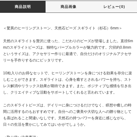
商品説明
商品画像
レビュー(0)
＜驚異のヒーリングストーン、天然石ビーズ スギライト（杉石）6mm＞
天然のスギライトを贅沢に使った、こだわりのビーズが登場しました。直径6m
mのスギライトビーズは、独特なパープルカラーが魅力的です。穴径約0.8mm
というサイズは、アクセサリー作りに最適で、自分だけのオリジナルアクセサ
リーを手作りするのにピッタリです。
10粒入りのお得なセットで、ヒーリングストーンを身につける効果を存分に楽
しむことができます。スギライトは、心身を癒すとされるパワーを持ち、スト
レス解消やリラックス効果が期待できます。また、ポジティブな感情を引き出
し、クリエイティブな活動をサポートしてくれると言われています。
このスギライトビーズは、デイリーに身につけるだけでなく、瞑想や癒しの時
間に活用するのもおすすめです。自分へのご褒美や大切な人への贈り物として
も喜ばれること間違いなしです。天然石の持つパワーを身近に感じながら、
日々の生活を豊かにしてみてはいかがでしょうか。