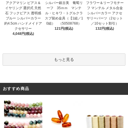
シルバー銀古美 葡萄リ
アクアマリン ピアス＆
フラワー＆リーフモチー
ーフ 35ｍｍ マンテ
イヤリング 選択式 天然
フ マンテル メタル合金
ル・ヒキワ・トグルクラ
石 フックピアス 透明感
シルバーカラー アクセ
スプ留め金具（【1組／1
ブルー シルバーカラー
サリーパーツ（2セット
0組） （50508768）
約4.5cm ハンドメイドア
／10セット割引）
121円(税込)
クセサリー
132円(税込)
4,048円(税込)
もっと見る
おすすめ商品