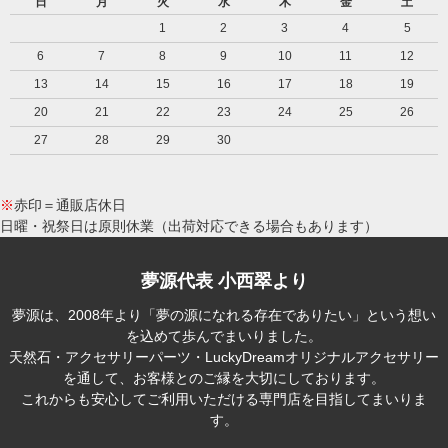
日
月
火
水
木
金
土
1
2
3
4
5
6
7
8
9
10
11
12
13
14
15
16
17
18
19
20
21
22
23
24
25
26
27
28
29
30
※
赤印＝通販店休日
日曜・祝祭日は原則休業（出荷対応できる場合もあります）
夢源代表 小西翠より
夢源は、2008年より「夢の源になれる存在でありたい」という想い
を込めて歩んでまいりました。
天然石・アクセサリーパーツ・LuckyDreamオリジナルアクセサリー
を通して、お客様とのご縁を大切にしております。
これからも安心してご利用いただける専門店を目指してまいりま
す。