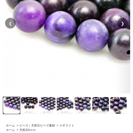
❮
❯
ホーム
>
ビーズ｜天然石ビーズ素材
>
スギライト
ホーム
>
天然石6ｍｍ