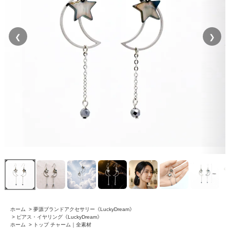
❮
❯
ホーム
>
夢源ブランドアクセサリー《LuckyDream》
>
ピアス・イヤリング《LuckyDream》
ホーム
>
トップ チャーム｜全素材