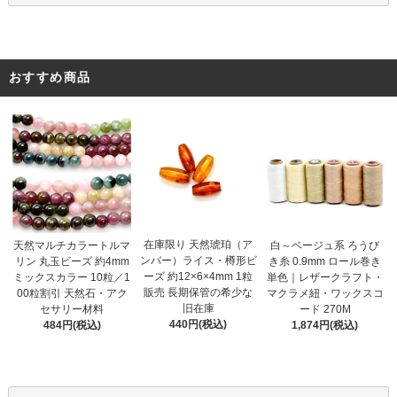
おすすめ商品
在庫限り 天然琥珀（ア
天然マルチカラートルマ
白～ベージュ系 ろうび
ンバー）ライス・樽形ビ
リン 丸玉ビーズ 約4mm
き糸 0.9mm ロール巻き
ーズ 約12×6×4mm 1粒
ミックスカラー 10粒／1
単色｜レザークラフト・
販売 長期保管の希少な
00粒割引 天然石・アク
マクラメ紐・ワックスコ
旧在庫
セサリー材料
ード 270M
440円(税込)
484円(税込)
1,874円(税込)