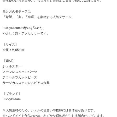
普段使いからお出かけ、ちょっとした特別な日まで幅広く活躍します。
星と月のモチーフは
「希望」「夢」「幸運」を象徴する人気デザイン。
LuckyDreamの想いを込めた、
やさしく輝くアクセサリーです。
【サイズ】
全長：約65mm
【素材】
シェルスター
ステンレスムーンパーツ
テラヘルツカットビーズ
サージカルステンレスピアス金具
【ブランド】
LuckyDream
※天然素材のため、シェルの色合いや模様には個体差があります。
※ハンドメイド作品のため、わずかな個体差が生じる場合がございます。