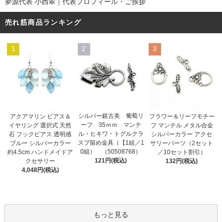
夢源代表 小西翠｜代表プロフィール・ご挨拶
売れ筋商品ランキング
1
2
3
シルバー銀古美 葡萄リ
アクアマリン ピアス＆
フラワー＆リーフモチー
ーフ 35ｍｍ マンテ
イヤリング 選択式 天然
フ マンテル メタル合金
ル・ヒキワ・トグルクラ
石 フックピアス 透明感
シルバーカラー アクセ
スプ留め金具（【1組／1
ブルー シルバーカラー
サリーパーツ（2セット
0組） （50508768）
約4.5cm ハンドメイドア
／10セット割引）
121円(税込)
クセサリー
132円(税込)
4,048円(税込)
もっと見る