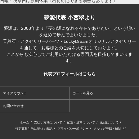
日曜・祝祭日は原則休業（出荷対応できる場合もあります）
夢源代表 小西翠より
夢源は、2008年より「夢の源になれる存在でありたい」という想い
を込めて歩んでまいりました。
天然石・アクセサリーパーツ・LuckyDreamオリジナルアクセサリー
を通して、お客様とのご縁を大切にしております。
これからも安心してご利用いただける専門店を目指してまいりま
す。
代表プロフィールはこちら
マイアカウント
カートを見る
お問い合わせ
ホーム
/
支払い方法について
/
配送・送料について
/
返品について
/
特定商取引法に基づく表記
/
プライバシーポリシー
/
メルマガ登録・解除
/ /