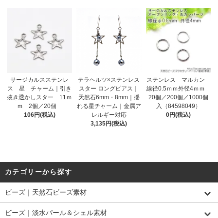
サージカルスステンレ
テラヘルツ×ステンレス
ステンレス マルカン
ス 星 チャーム｜引き
スター ロングピアス｜
線径0.5ｍｍ外径4ｍｍ
抜き透かしスター 11ｍ
天然石6mm・8mm｜揺
20個／200個／1000個
ｍ 2個／20個
れる星チャーム｜金属ア
入（84598049）
106円(税込)
レルギー対応
0円(税込)
3,135円(税込)
カテゴリーから探す
ビーズ｜天然石ビーズ素材
ビーズ｜淡水パール＆シェル素材