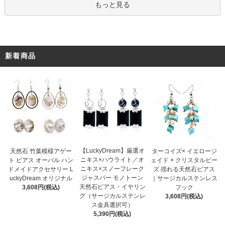
もっと見る
新着商品
【LuckyDream】厳選オ
天然石 竹葉模様アゲー
ターコイズ× イエロージ
ニキス×ハウライト／オ
ト ピアス オーバル ハン
ェイド × クリスタルビー
ニキス×スノーフレーク
ドメイドアクセサリー L
ズ 揺れる天然石ピアス
ジャスパー モノトーン
uckyDream オリジナル
｜サージカルステンレス
天然石ピアス・イヤリン
3,608円(税込)
フック
グ（サージカルステンレ
3,608円(税込)
ス金具選択可）
5,390円(税込)