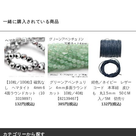
一緒に購入されている商品
【10粒／100粒】磁気な
グリーンアベンチュリ
紺色／ネイビー レザー
し ヘマタイト 4mm 6
ン 4ｍｍ多面ラウンド
コード 本革紐 皮ひ
4面ラウンドカット （10
カット 10粒／40粒
も 丸1.5ｍｍ 50ＣM
3319897）
【82139467】
入／5M 切売り
132円(税込)
385円(税込)
132円(税込)
カテゴリーから探す