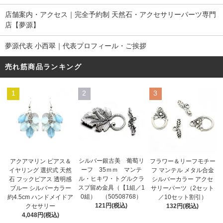
店舗案内・アクセス｜完全予約制 天然石・アクセサリーパーツ専門
店【夢源】
夢源代表 小西翠｜代表プロフィール・ご挨拶
売れ筋商品ランキング
1
2
3
シルバー銀古美 葡萄リ
アクアマリン ピアス＆
フラワー＆リーフモチー
ーフ 35ｍｍ マンテ
イヤリング 選択式 天然
フ マンテル メタル合金
ル・ヒキワ・トグルクラ
石 フックピアス 透明感
シルバーカラー アクセ
スプ留め金具（【1組／1
ブルー シルバーカラー
サリーパーツ（2セット
0組） （50508768）
約4.5cm ハンドメイドア
／10セット割引）
121円(税込)
クセサリー
132円(税込)
4,048円(税込)