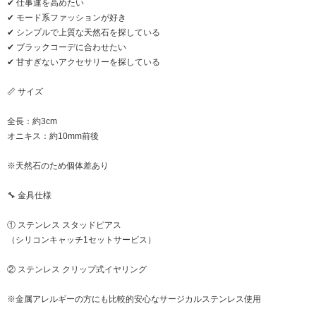
✔ 仕事運を高めたい
✔ モード系ファッションが好き
✔ シンプルで上質な天然石を探している
✔ ブラックコーデに合わせたい
✔ 甘すぎないアクセサリーを探している
📏 サイズ
全長：約3cm
オニキス：約10mm前後
※天然石のため個体差あり
🔧 金具仕様
① ステンレス スタッドピアス
（シリコンキャッチ1セットサービス）
② ステンレス クリップ式イヤリング
※金属アレルギーの方にも比較的安心なサージカルステンレス使用