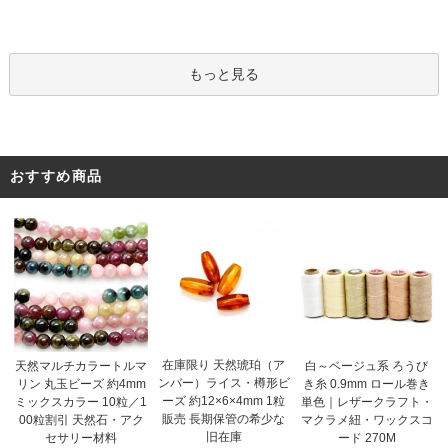
もっと見る
おすすめ商品
在庫限り 天然琥珀（ア
天然マルチカラートルマ
白～ベージュ系 ろうび
ンバー）ライス・樽形ビ
リン 丸玉ビーズ 約4mm
き糸 0.9mm ロール巻き
ーズ 約12×6×4mm 1粒
ミックスカラー 10粒／1
単色｜レザークラフト・
販売 長期保管の希少な
00粒割引 天然石・アク
マクラメ紐・ワックスコ
旧在庫
セサリー材料
ード 270M