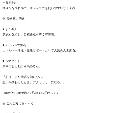
全長約3cm。
軽やかな揺れ感で、オフィスにも使いやすいサイズ感。
💎 天然石の意味
■ オニキス
意志を強くし、目標達成へ導く守護石。
■ テラヘルツ鉱石
エネルギー活性・健康サポートとして人気の人工鉱石。
■ ヘマタイト
集中力と行動力を高める石。
「石は、まだ物語を知らない。
想いが加わったとき、アクセサリーになる。」
LuckyDreamの想いを込めてお届けします。
👗 こんな方におすすめ