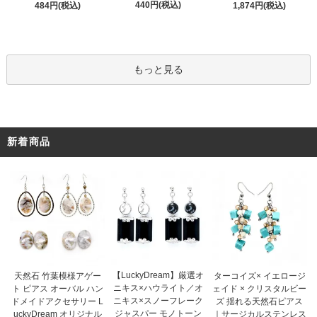
440円(税込)
484円(税込)
1,874円(税込)
もっと見る
新着商品
【LuckyDream】厳選オ
天然石 竹葉模様アゲー
ターコイズ× イエロージ
ニキス×ハウライト／オ
ト ピアス オーバル ハン
ェイド × クリスタルビー
ニキス×スノーフレーク
ドメイドアクセサリー L
ズ 揺れる天然石ピアス
ジャスパー モノトーン
uckyDream オリジナル
｜サージカルステンレス