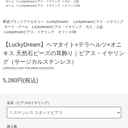
ホーム
>
Luckydreamピアス・イヤリング
>
大人・上品
ホーム
>
Luckydreamピアス・イヤリング
>
オフィスOK
夢源ブランドアクセサリー《LuckyDream》
Luckydreamピアス・イヤリング
モード・クール
Luckydreamピアス・イヤリング
大人・上品
Luckydreamピアス・イヤリング
オフィスOK
【LuckyDream】ヘマタイト×テラヘルツ×オニ
キス 天然石ビーズの耳飾り｜ピアス・イヤリン
グ（サージカルステンレス）
LDPE0011-ONY-THZ-HEM-103319206
5,280円(税込)
金具（ピアスorイヤリング）
購入数