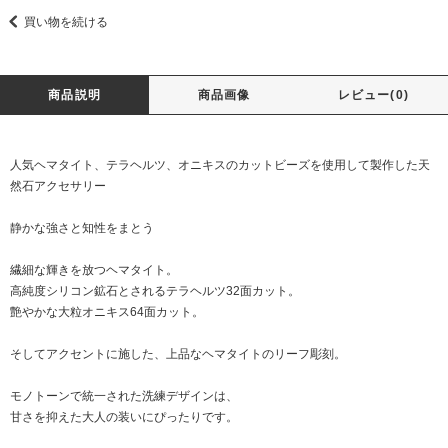
買い物を続ける
商品説明
商品画像
レビュー(0)
人気ヘマタイト、テラヘルツ、オニキスのカットビーズを使用して製作した天
然石アクセサリー
静かな強さと知性をまとう
繊細な輝きを放つヘマタイト。
高純度シリコン鉱石とされるテラヘルツ32面カット。
艶やかな大粒オニキス64面カット。
そしてアクセントに施した、上品なヘマタイトのリーフ彫刻。
モノトーンで統一された洗練デザインは、
甘さを抑えた大人の装いにぴったりです。