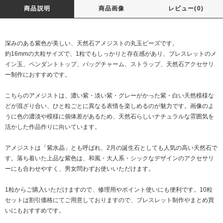
商品説明
商品画像
レビュー(0)
深みのある紫色が美しい、天然石アメジストの丸玉ビーズです。
約16mmの大粒サイズで、1粒でもしっかりと存在感があり、ブレスレットのメ
イン玉、ペンダントトップ、バッグチャーム、ストラップ、天然石アクセサリ
ー制作におすすめです。
こちらのアメジストは、濃い紫・淡い紫・グレーがかった紫・白い天然模様な
どが混ざり合い、ひと粒ごとに異なる表情を楽しめるのが魅力です。画像のよ
うに色の濃淡や模様に個体差があるため、天然石らしいナチュラルな雰囲気を
活かした作品作りに向いています。
アメジストは「紫水晶」とも呼ばれ、2月の誕生石としても人気の高い天然石で
す。落ち着いた上品な紫色は、和風・大人系・シックなデザインのアクセサリ
ーにも合わせやすく、男女問わずお使いいただけます。
1粒からご購入いただけますので、修理用やポイント使いにも便利です。10粒
セットは割引価格にてご用意しておりますので、ブレスレット制作やまとめ買
いにもおすすめです。