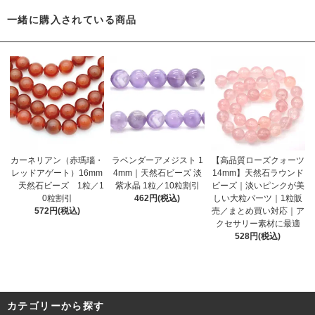
一緒に購入されている商品
カーネリアン（赤瑪瑙・
ラベンダーアメジスト 1
【高品質ローズクォーツ
レッドアゲート）16mm
4mm｜天然石ビーズ 淡
14mm】天然石ラウンド
天然石ビーズ 1粒／1
紫水晶 1粒／10粒割引
ビーズ｜淡いピンクが美
0粒割引
462円(税込)
しい大粒パーツ｜1粒販
572円(税込)
売／まとめ買い対応｜ア
クセサリー素材に最適
528円(税込)
カテゴリーから探す