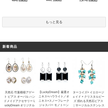
440円(税込)
484円(税込)
1,874円(税込)
もっと見る
新着商品
【LuckyDream】厳選オ
天然石 竹葉模様アゲー
ターコイズ× イエロージ
ニキス×ハウライト／オ
ト ピアス オーバル ハン
ェイド × クリスタルビー
ニキス×スノーフレーク
ドメイドアクセサリー L
ズ 揺れる天然石ピアス
ジャスパー モノトーン
uckyDream オリジナル
｜サージカルステンレス