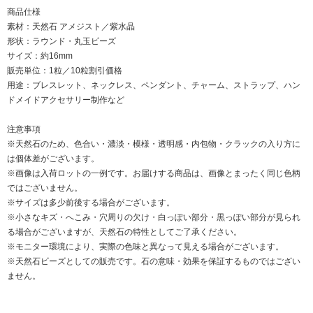
商品仕様
素材：天然石 アメジスト／紫水晶
形状：ラウンド・丸玉ビーズ
サイズ：約16mm
販売単位：1粒／10粒割引価格
用途：ブレスレット、ネックレス、ペンダント、チャーム、ストラップ、ハン
ドメイドアクセサリー制作など
注意事項
※天然石のため、色合い・濃淡・模様・透明感・内包物・クラックの入り方に
は個体差がございます。
※画像は入荷ロットの一例です。お届けする商品は、画像とまったく同じ色柄
ではございません。
※サイズは多少前後する場合がございます。
※小さなキズ・へこみ・穴周りの欠け・白っぽい部分・黒っぽい部分が見られ
る場合がございますが、天然石の特性としてご了承ください。
※モニター環境により、実際の色味と異なって見える場合がございます。
※天然石ビーズとしての販売です。石の意味・効果を保証するものではござい
ません。