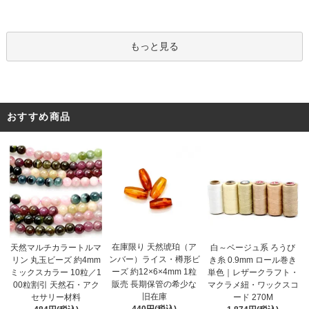
もっと見る
おすすめ商品
在庫限り 天然琥珀（ア
天然マルチカラートルマ
白～ベージュ系 ろうび
ンバー）ライス・樽形ビ
リン 丸玉ビーズ 約4mm
き糸 0.9mm ロール巻き
ーズ 約12×6×4mm 1粒
ミックスカラー 10粒／1
単色｜レザークラフト・
販売 長期保管の希少な
00粒割引 天然石・アク
マクラメ紐・ワックスコ
旧在庫
セサリー材料
ード 270M