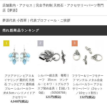
店舗案内・アクセス｜完全予約制 天然石・アクセサリーパーツ専門
店【夢源】
夢源代表 小西翠｜代表プロフィール・ご挨拶
売れ筋商品ランキング
1
2
3
シルバー銀古美 葡萄リ
アクアマリン ピアス＆
フラワー＆リーフモチー
ーフ 35ｍｍ マンテ
イヤリング 選択式 天然
フ マンテル メタル合金
ル・ヒキワ・トグルクラ
石 フックピアス 透明感
シルバーカラー アクセ
スプ留め金具（【1組／1
ブルー シルバーカラー
サリーパーツ（2セット
0組） （50508768）
約4.5cm ハンドメイドア
／10セット割引）
121円(税込)
クセサリー
132円(税込)
4,048円(税込)