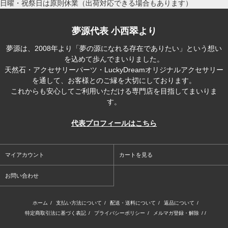
日曜・祝祭日は原則休業（出荷対応できる場合もあります）
夢源代表 小西翠より
夢源は、2008年より「夢の源になれる存在でありたい」という想い
を込めて歩んでまいりました。
天然石・アクセサリーパーツ・LuckyDreamオリジナルアクセサリー
を通して、お客様とのご縁を大切にしております。
これからも安心してご利用いただける専門店を目指してまいりま
す。
代表プロフィールはこちら
マイアカウント
カートを見る
お問い合わせ
ホーム
/
支払い方法について
/
配送・送料について
/
返品について
/
特定商取引法に基づく表記
/
プライバシーポリシー
/
メルマガ登録・解除
/ /