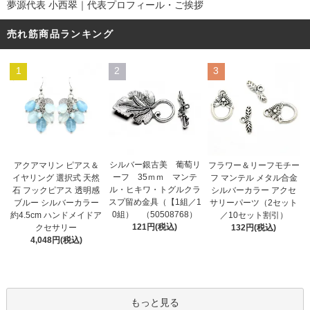
夢源代表 小西翠｜代表プロフィール・ご挨拶
売れ筋商品ランキング
1
2
3
シルバー銀古美 葡萄リ
アクアマリン ピアス＆
フラワー＆リーフモチー
ーフ 35ｍｍ マンテ
イヤリング 選択式 天然
フ マンテル メタル合金
ル・ヒキワ・トグルクラ
石 フックピアス 透明感
シルバーカラー アクセ
スプ留め金具（【1組／1
ブルー シルバーカラー
サリーパーツ（2セット
0組） （50508768）
約4.5cm ハンドメイドア
／10セット割引）
121円(税込)
クセサリー
132円(税込)
4,048円(税込)
もっと見る