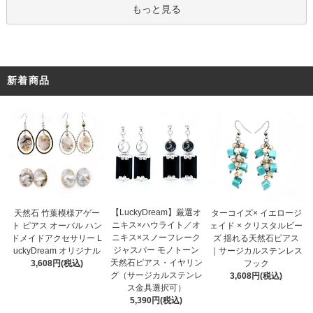
もっと見る
新着商品
【LuckyDream】厳選オ
天然石 竹葉模様アゲー
ターコイズ× イエロージ
ニキス×ハウライト／オ
ト ピアス オーバル ハン
ェイド × クリスタルビー
ニキス×スノーフレーク
ドメイドアクセサリー L
ズ 揺れる天然石ピアス
ジャスパー モノトーン
uckyDream オリジナル
｜サージカルステンレス
天然石ピアス・イヤリン
3,608円(税込)
フック
グ（サージカルステンレ
3,608円(税込)
ス金具選択可）
5,390円(税込)