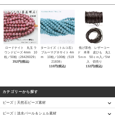
ロードナイト 丸玉 ラ
ターコイズ（トルコ石）
焦げ茶色 レザーコー
ウンドビーズ 4mm 10
ブルーマグネサイト 4m
ド 本革 皮ひも 丸1.
粒／50粒（26426029）
m 10粒／100粒（519
5ｍｍ 50ｃｍ入／5Ｍ
352円(税込)
21838）
入 切売り
110円(税込)
132円(税込)
カテゴリーから探す
ビーズ｜天然石ビーズ素材
ビーズ｜淡水パール＆シェル素材