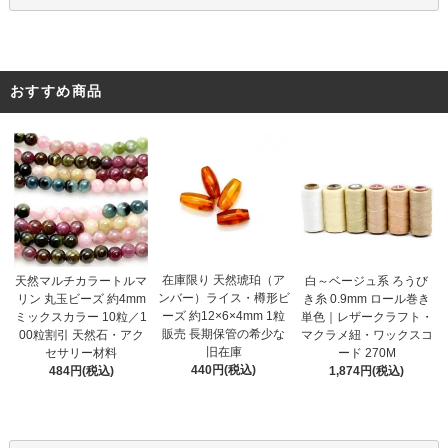
おすすめ商品
在庫限り 天然琥珀（ア
天然マルチカラートルマ
白～ベージュ系 ろうび
ンバー）ライス・樽形ビ
リン 丸玉ビーズ 約4mm
き糸 0.9mm ロール巻き
ーズ 約12×6×4mm 1粒
ミックスカラー 10粒／1
単色｜レザークラフト・
販売 長期保管の希少な
00粒割引 天然石・アク
マクラメ紐・ワックスコ
旧在庫
セサリー材料
ード 270M
440円(税込)
484円(税込)
1,874円(税込)