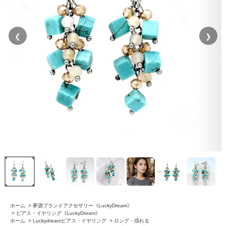
❮
❯
ホーム
>
夢源ブランドアクセサリー《LuckyDream》
>
ピアス・イヤリング《LuckyDream》
ホーム
>
Luckydreamピアス・イヤリング
>
ロング・揺れる