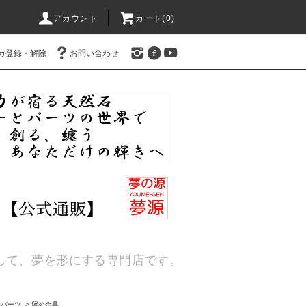
アカウント
カート(
0
)
ガ登録・解除
お問い合わせ
通して、夢を形にする専門店です。
金パーツ
>
留め金具