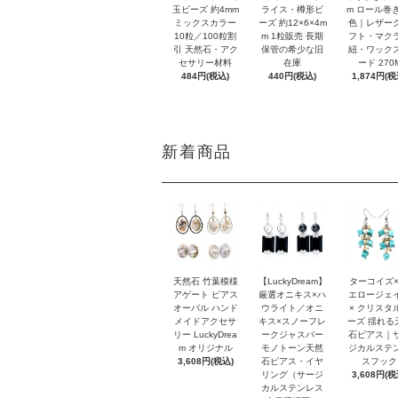
玉ビーズ 約4mm
ライス・樽形ビ
m ロール巻き
ミックスカラー
ーズ 約12×6×4m
色｜レザー
10粒／100粒割
m 1粒販売 長期
フト・マク
引 天然石・アク
保管の希少な旧
紐・ワック
セサリー材料
在庫
ード 270
484円(税込)
440円(税込)
1,874円(税
新着商品
天然石 竹葉模様
【LuckyDream】
ターコイズ×
アゲート ピアス
厳選オニキス×ハ
エロージェ
オーバル ハンド
ウライト／オニ
× クリスタ
メイドアクセサ
キス×スノーフレ
ーズ 揺れる
リー LuckyDrea
ークジャスパー
石ピアス｜
m オリジナル
モノトーン天然
ジカルステ
3,608円(税込)
石ピアス・イヤ
スフック
リング（サージ
3,608円(税
カルステンレス