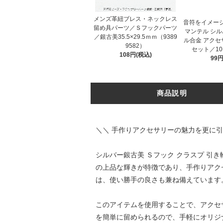
メンズ革紐ブレス・ネックレス
音符をイメー
留め具パーツ／Ｓフックパーツ
マンテル シル
／銀古美35.5×29.5ｍｍ（9389
ル合金 アクセ
9582）
セット／1
108円(税込)
99円
商品説明
＼＼ 手作りアクセサリーの魅力を更に引
シルバー銀古美 Ｓフック クラスプ 引
の上品な輝きが特徴であり、手作りアク
は、使い勝手の良さも兼ね備えています
このアイテムを使用することで、アクセ
を簡単に留められるので、手軽にオリジ