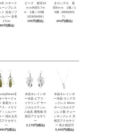
OVE スネーク
ビーズ 直径10
きロンデル 直
ェーンブレス
ｍｍ内径5.7ｍ
径8ｍｍ 1個／1
ット 合金ソフ
ｍ 1個／10個
0個（9666903
シルバー 全長
（92809496）
7）
17cm
155円(税込)
204円(税込)
880円(税込)
uckyDream】
水晶＆レインボ
水晶＆レインボ
モーキークォ
ー水晶 ピアス・
ー水晶 ロングネ
ツ 多面カット
イヤリング サー
ックレス 80cm
アス・イヤリ
ジカルステンレ
サージカルステ
グ｜シルバー
ス金具 透明感 天
ンレス製 チェー
ラー 揺れる天
然石アクセサリ
ンネックレス 天
石アクセサリ
ー
然石アクセサリ
ー
2,178円(税込)
ー 長さ指定可
,980円(税込)
5,005円(税込)