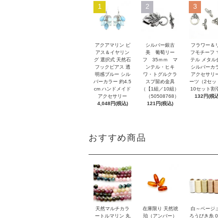
1
2
3
アクアマリン ピ
シルバー銀古
フラワー＆
アス＆イヤリン
美 葡萄リー
フモチーフ 
グ 選択式 天然石
フ 35ｍｍ マ
テル メタル
フックピアス 透
ンテル・ヒキ
シルバーカ
明感ブルー シル
ワ・トグルクラ
アクセサリ
バーカラー 約4.5
スプ留め金具
ーツ（2セッ
cm ハンドメイド
（【1組／10組）
10セット割
アクセサリー
（50508768）
132円(税込
4,048円(税込)
121円(税込)
おすすめ商品
天然マルチカラ
在庫限り 天然琥
白～ベージ
ートルマリン 丸
珀（アンバー）
ろうびき糸 0