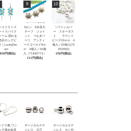
9
10
ーコイズ × ス
6かン 6弁花モ
ソフトシルバ
ー × スパイク
チーフ ジョイ
ー スターダス
ャーム 揺れる
ント つなぎパ
ト ラウンド
然石ロングピ
ーツ アンティ
ビーズ10ｍｍ 4
｜LuckyDre
ークゴールド9ｍ
個入／20個入(72
am
ｍ 4個入／20個
352692)
,828円(税込)
入（71492771）
158円(税込)
111円(税込)
ンドラ風 ワン
サージカルステ
サージカルステ
ッチ留め金具
ンレス 大穴
ンレス カン付