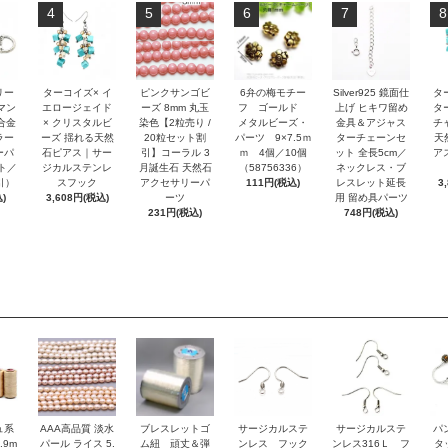
4
5
6
7
8
リー
ターコイズ× イ
ピンクサンゴビ
6弁の梅モチー
Silver925 鏡面仕
タ
マン
エロージェイド
ーズ 8mm 丸玉
フ ゴールド
上げ ヒキワ留め
タ
合金
× クリスタルビ
染色【2粒売り /
メタルビーズ・
金具＆アジャス
チ
ラー
ーズ 揺れる天然
20粒セット割
パーツ 9×7.5ｍ
ターチェーンセ
天
ーパ
石ピアス｜サー
引】コーラル 3
ｍ 4個／10個
ット 全長5cm／
アス
ト／
ジカルステンレ
月誕生石 天然石
（58756336）
ネックレス・ブ
引）
スフック
アクセサリーパ
111円(税込)
レスレット延長
3
)
3,608円(税込)
ーツ
用 留め具パーツ
231円(税込)
748円(税込)
ュ系
AAA高品質 淡水
ブレスレットゴ
サージカルステ
サージカルステ
パ
.9m
パール ライス 5.
ム紐 頑丈＆弾
ンレス フック
ンレス316Ｌ フ
タ