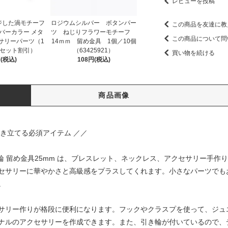
レビューを投稿
ジした渦モチーフ
ロジウムシルバー ボタンパー
この商品を友達に教
バーカラー メタ
ツ ねじりフラワーモチーフ
この商品について問
サリーパーツ（1
14ｍｍ 留め金具 1個／10個
0セット割引）
（63425921）
買い物を続ける
(税込)
108円(税込)
商品画像
き立てる必須アイテム ／／
き輪 留め金具25mm は、ブレスレット、ネックレス、アクセサリー手
セサリーに華やかさと高級感をプラスしてくれます。小さなパーツでも
。
サリー作りが格段に便利になります。フックやクラスプを使って、ジュ
ナルのアクセサリーを作成できます。また、引き輪が付いているので、