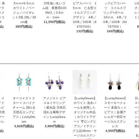
 単
5ｍｍ×6.5ｍｍ
力性強い丸いゴ
ピアスパーツ 1
ックピアスパー
L
クラ
ホワイト／ベー
ム紐 業務用100
5ｍｍ たる型コ
ツ コイルスプ
チ
ラメ
ジュ／バイオレ
0M入｜0.8ｍ
イルスプリング
リング×ボール
レ
スコ
ット3色 2粒／39
ｍ・1mm
デザイン 4本／
19ｍｍ 4本／2
ト
M
cm連
11,550円(税込)
20本／200本（8
0本／100本（84
込)
385円(税込)
4787044）
787504 ）
132円(税込)
165円(税込)
 イ
ターコイズ × ス
アメジスト ピア
【LuckyDream】
【LuckyDream】
【L
イド
ター × スパイク
ス＆イヤリング
ホワイト 淡水パ
スモーキークォ
ス
ルビ
チャーム 揺れる
｜紫水晶 天然石
ールを使用した
ーツ 多面カット
ー
天然
天然石ロングピ
揺れる葡萄デザ
オリジナル作品
ピアス｜金属ア
ピ
サー
アス｜LuckyDre
イン LuckyDrea
｜ホワイトアゲ
レルギー対応サ
ン
ンレ
am
m
ート 雫ロングピ
ージカルステン
カ
3,828円(税込)
3,980円(税込)
アス／イヤリン
レス
然
込)
グ上品38mm・サ
4,950円(税込)
ージカルステン
3