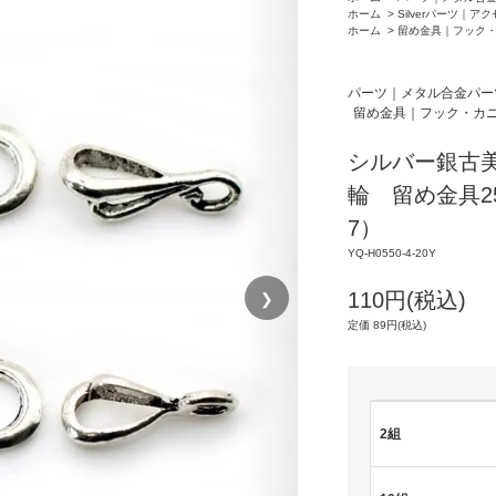
ホーム
>
Silverパーツ｜ア
ホーム
>
留め金具｜フック
パーツ｜メタル合金パー
留め金具｜フック・カ
シルバー銀古
輪 留め金具25
7）
YQ-H0550-4-20Y
❯
110円(税込)
定価 89円(税込)
2組