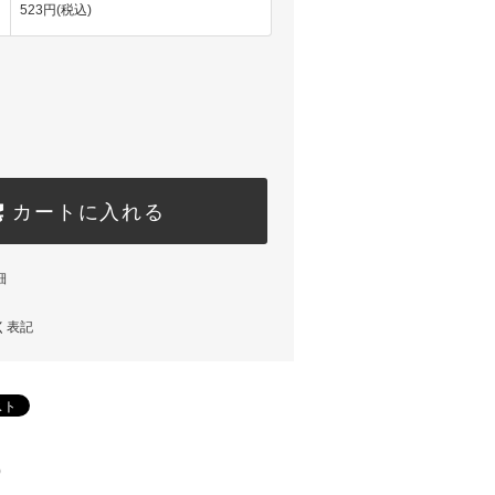
523円(税込)
カートに入れる
細
く表記
)