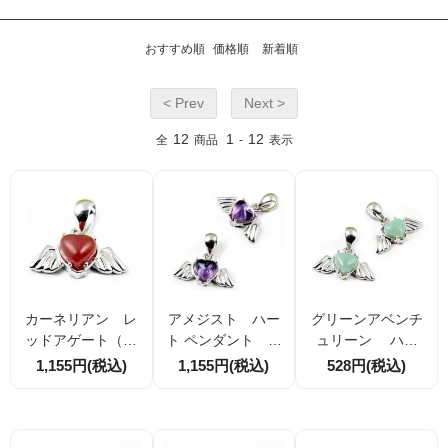
おすすめ順
価格順
新着順
< Prev
Next >
12
1
12
全
商品
-
表示
カーネリアン レ
アメジスト ハー
グリーンアベンチ
ッドアゲート（赤
ト ペンダント ト
ュリーン ハー
瑪瑙）ハート ペ
ップチャーム 天
ト ペンダント
1,155円(税込)
1,155円(税込)
528円(税込)
ンダント 天使の翼
使のウィンク15m
天使の翼モチーフ1
15mm×17mm（70
m×17mm （70481
5mm×17mm （70
447976）
211）
483064）