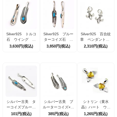
Silver925 トルコ
Silver925 ブルー
Silver925 百合紋
石 ウイング ペ
ターコイズ石 ウ
章 ペンダント 2
ンダント 30ｍｍ
イングペンダン
0×10.5ｍｍ（1024
3,630円(税込)
3,850円(税込)
2,310円(税込)
（ 94176300）
ト 35.3ｍｍ（94
92112）
176378）
シルバー古美 タ
シルバー古美 ブ
シトリン（黄水
ーコイズブルー
ルーターコイズ×ウ
晶）ハート ウイ
ウィング ペンダ
ィング ペンダン
ングモチーフ ペ
101円(税込)
385円(税込)
1,265円(税込)