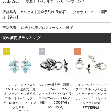
LuckyDream｜夢源オリジナルアクセサリーブランド
店舗案内・アクセス｜完全予約制 天然石・アクセサリーパーツ専門
店【夢源】
夢源代表 小西翠｜代表プロフィール・ご挨拶
売れ筋商品ランキング
1
2
3
シルバー銀古美 葡萄リ
アクアマリン ピアス＆
フラワー＆リーフモチー
ーフ 35ｍｍ マンテ
イヤリング 選択式 天然
フ マンテル メタル合金
ル・ヒキワ・トグルクラ
石 フックピアス 透明感
シルバーカラー アクセ
スプ留め金具（【1組／1
ブルー シルバーカラー
サリーパーツ（2セット
0組） （50508768）
約4.5cm ハンドメイドア
／10セット割引）
121円(税込)
クセサリー
132円(税込)