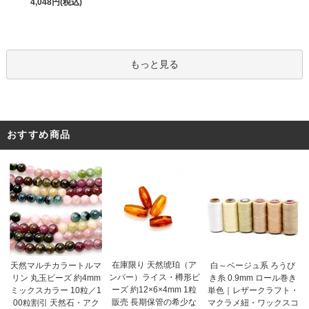
4,048円(税込)
もっと見る
おすすめ商品
在庫限り 天然琥珀（ア
天然マルチカラートルマ
白～ベージュ系 ろうび
ンバー）ライス・樽形ビ
リン 丸玉ビーズ 約4mm
き糸 0.9mm ロール巻き
ーズ 約12×6×4mm 1粒
ミックスカラー 10粒／1
単色｜レザークラフト・
販売 長期保管の希少な
00粒割引 天然石・アク
マクラメ紐・ワックスコ