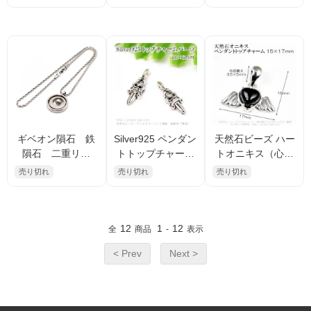
ント 23ｍｍ 2
ト 52ｍｍ（1391
ンダント 15mm×1
個/10個（1191453
78111）
7mm （1393447
85）
74）
ギベオン隕石 鉄
Silver925 ペンダン
天然石ビーズ ハー
隕石 二重リン
トトップチャーム
トオニキス（心瑪
グ ペンダントト
／ダガーモチーフ1
瑙）ウィングモチ
売り切れ
売り切れ
売り切れ
ップ｜ネックレス
8×6ｍｍ（102492
ーフペンダントト
462）
ップチャーム 15m
m×17mm カン穴3.
5×5mm 1個～【13
12
1
12
全
商品
-
表示
9344310】
< Prev
Next >