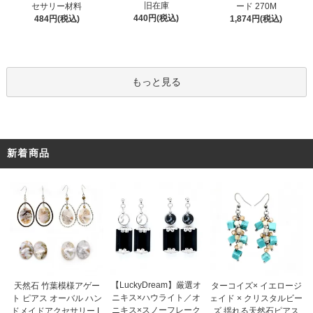
旧在庫
セサリー材料
ード 270M
440円(税込)
484円(税込)
1,874円(税込)
もっと見る
新着商品
【LuckyDream】厳選オ
天然石 竹葉模様アゲー
ターコイズ× イエロージ
ニキス×ハウライト／オ
ト ピアス オーバル ハン
ェイド × クリスタルビー
ニキス×スノーフレーク
ドメイドアクセサリー L
ズ 揺れる天然石ピアス