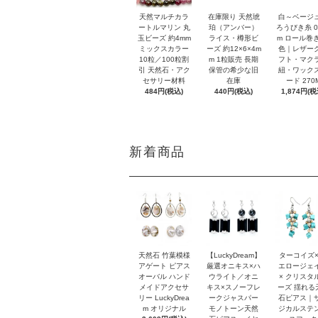
天然マルチカラ
在庫限り 天然琥
白～ベージ
ートルマリン 丸
珀（アンバー）
ろうびき糸 0
玉ビーズ 約4mm
ライス・樽形ビ
m ロール巻き
ミックスカラー
ーズ 約12×6×4m
色｜レザー
10粒／100粒割
m 1粒販売 長期
フト・マク
引 天然石・アク
保管の希少な旧
紐・ワック
セサリー材料
在庫
ード 270
484円(税込)
440円(税込)
1,874円(税
新着商品
天然石 竹葉模様
【LuckyDream】
ターコイズ×
アゲート ピアス
厳選オニキス×ハ
エロージェ
オーバル ハンド
ウライト／オニ
× クリスタ
メイドアクセサ
キス×スノーフレ
ーズ 揺れる
リー LuckyDrea
ークジャスパー
石ピアス｜
m オリジナル
モノトーン天然
ジカルステ