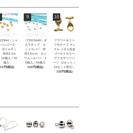
9
10
022944｜シャ
（73023446）ダ
フラワー＆リー
ンパンゴール
ルマチップ カ
フモチーフ マン
 ボールチッ
シメカバー 外
テル メタル合金
 外径3.2ｍ
径3.5ｍｍ ロジ
ゴールドカラー
 10個入／50
ウムシルバー 1
アクセサリーパ
個入
0個入／50個入
ーツ（2セット／
111円(税込)
132円(税込)
10セット割引）
132円(税込)