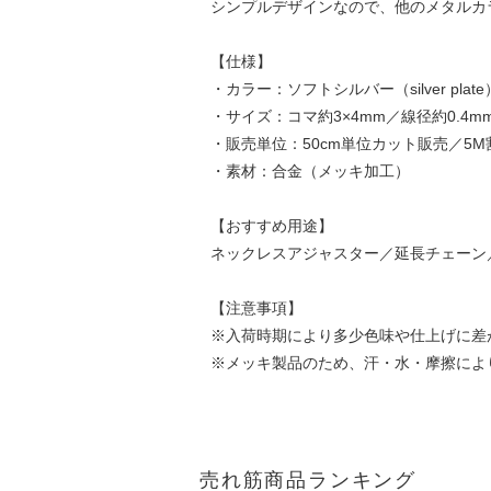
シンプルデザインなので、他のメタルカ
【仕様】
・カラー：ソフトシルバー（silver plate
・サイズ：コマ約3×4mm／線径約0.4m
・販売単位：50cm単位カット販売／5M
・素材：合金（メッキ加工）
【おすすめ用途】
ネックレスアジャスター／延長チェーン
【注意事項】
※入荷時期により多少色味や仕上げに差
※メッキ製品のため、汗・水・摩擦によ
売れ筋商品ランキング