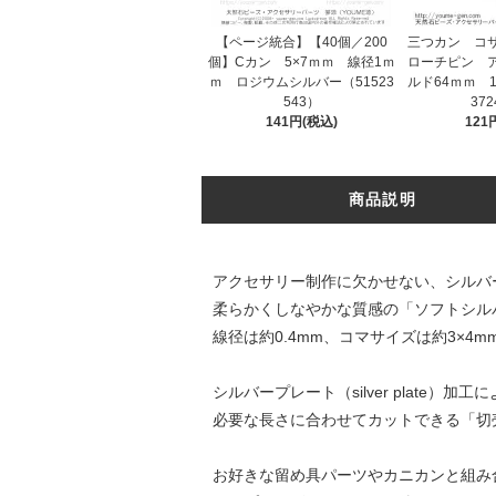
【ページ統合】【40個／200
三つカン コ
個】Cカン 5×7ｍｍ 線径1ｍ
ローチピン 
ｍ ロジウムシルバー（51523
ルド64ｍｍ 1
543）
37
141円(税込)
121
商品説明
アクセサリー制作に欠かせない、シルバ
柔らかくしなやかな質感の「ソフトシル
線径は約0.4mm、コマサイズは約3×
シルバープレート（silver plate
必要な長さに合わせてカットできる「切
お好きな留め具パーツやカニカンと組み