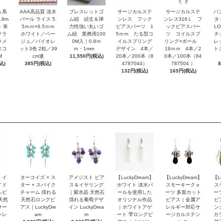
ュ系
AAA高品質 淡水
ブレスレットゴ
サージカルステ
サージカルステ
パ
.9m
パール ライス 5.
ム紐 頑丈＆弾
ンレス フック
ンレス316Ｌ フ
タ
 単
5ｍｍ×6.5ｍｍ
力性強い丸いゴ
ピアスパーツ 1
ックピアスパー
L
クラ
ホワイト／ベー
ム紐 業務用100
5ｍｍ たる型コ
ツ コイルスプ
チ
ラメ
ジュ／バイオレ
0M入｜0.8ｍ
イルスプリング
リング×ボール
レ
スコ
ット3色 2粒／39
ｍ・1mm
デザイン 4本／
19ｍｍ 4本／2
ト
M
cm連
11,550円(税込)
20本／200本（8
0本／100本（84
込)
385円(税込)
4787044）
787504 ）
132円(税込)
165円(税込)
 イ
ターコイズ × ス
アメジスト ピア
【LuckyDream】
【LuckyDream】
【L
イド
ター × スパイク
ス＆イヤリング
ホワイト 淡水パ
スモーキークォ
ス
ルビ
チャーム 揺れる
｜紫水晶 天然石
ールを使用した
ーツ 多面カット
ー
天然
天然石ロングピ
揺れる葡萄デザ
オリジナル作品
ピアス｜金属ア
ピ
サー
アス｜LuckyDre
イン LuckyDrea
｜ホワイトアゲ
レルギー対応サ
ン
ンレ
am
m
ート 雫ロングピ
ージカルステン
カ