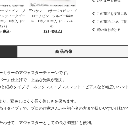
レビューを投稿
サージュピン・ブ
三つかン コサージュピン・ブ
この商品を友達に教
アンティークゴー
ローチピン シルバー64ｍ
本／10本入（63
ｍ 1本／10本入（6337243
この商品について問
2427）
4）
買い物を続ける
円(税込)
121円(税込)
商品画像
ーカラーのアジャスターチェーンです。
バー」仕上げで、上品な光沢が魅力。
4mmと細めタイプで、ネックレス・ブレスレット・ピアスなど幅広いハン
）加工により、変色しにくく長く美しさを保ちます。
売りタイプ」で、プロの作家さんから初心者の方まで扱いやすい仕様で
合わせて、アジャスターとしての長さ調整にも便利。