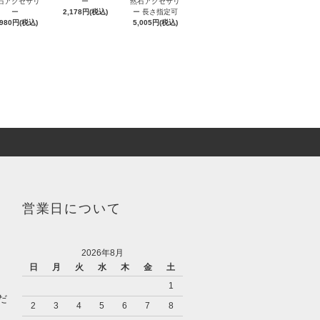
石アクセサリ
ー
然石アクセサリ
ー
2,178円(税込)
ー 長さ指定可
,980円(税込)
5,005円(税込)
営業日について
2026年8月
日
月
火
水
木
金
土
1
だ
2
3
4
5
6
7
8