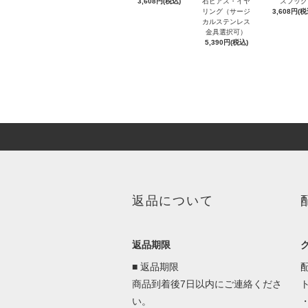
3,608円(税込)
石ピアス・イヤ
スフック
リング（サージ
3,608円(税
カルステンレス
金具選択可）
5,390円(税込)
返品について
返品期限
■ 返品期限
商品到着後7日以内にご連絡くださ
い。