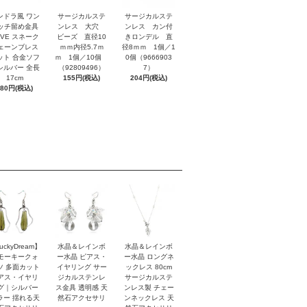
ンドラ風 ワン
サージカルステ
サージカルステ
ッチ留め金具
ンレス 大穴
ンレス カン付
OVE スネーク
ビーズ 直径10
きロンデル 直
ェーンブレス
ｍｍ内径5.7ｍ
径8ｍｍ 1個／1
ット 合金ソフ
ｍ 1個／10個
0個（9666903
シルバー 全長
（92809496）
7）
17cm
155円(税込)
204円(税込)
880円(税込)
uckyDream】
水晶＆レインボ
水晶＆レインボ
モーキークォ
ー水晶 ピアス・
ー水晶 ロングネ
ツ 多面カット
イヤリング サー
ックレス 80cm
アス・イヤリ
ジカルステンレ
サージカルステ
グ｜シルバー
ス金具 透明感 天
ンレス製 チェー
ラー 揺れる天
然石アクセサリ
ンネックレス 天