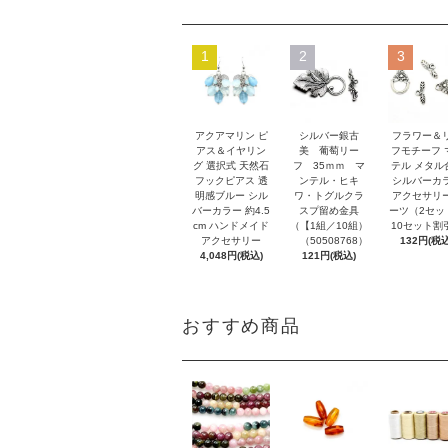
1
2
3
アクアマリン ピ
シルバー銀古
フラワー＆
アス＆イヤリン
美 葡萄リー
フモチーフ 
グ 選択式 天然石
フ 35ｍｍ マ
テル メタル
フックピアス 透
ンテル・ヒキ
シルバーカ
明感ブルー シル
ワ・トグルクラ
アクセサリ
バーカラー 約4.5
スプ留め金具
ーツ（2セッ
cm ハンドメイド
（【1組／10組）
10セット割
アクセサリー
（50508768）
132円(税込
4,048円(税込)
121円(税込)
おすすめ商品