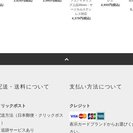
3,828円(税込)
3,980円(税込)
アス／イヤリン
レス
然
込)
グ上品38mm・サ
4,950円(税込)
ージカルステン
3
レス対応
4,378円(税込)
配送・送料について
支払い方法について
クリックポスト
クレジット
配送方法（日本郵便・クリックポス
ト）
表示カードブランドからお選びく
・追跡サービスあり
さい。