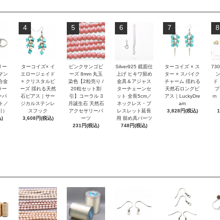
4
5
6
7
8
リー
ターコイズ× イ
ピンクサンゴビ
Silver925 鏡面仕
ターコイズ × ス
73
マン
エロージェイド
ーズ 8mm 丸玉
上げ ヒキワ留め
ター × スパイク
合金
× クリスタルビ
染色【2粒売り /
金具＆アジャス
チャーム 揺れる
ド
ラー
ーズ 揺れる天然
20粒セット割
ターチェーンセ
天然石ロングピ
プ
ーパ
石ピアス｜サー
引】コーラル 3
ット 全長5cm／
アス｜LuckyDre
ｍ
ト／
ジカルステンレ
月誕生石 天然石
ネックレス・ブ
am
引）
スフック
アクセサリーパ
レスレット延長
3,828円(税込)
)
3,608円(税込)
ーツ
用 留め具パーツ
231円(税込)
748円(税込)