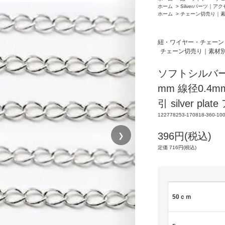
ホーム
>
Silverパーツ｜ア
ホーム
>
チェーン切売り｜
紐・ワイヤー・チェーン
チェーン切売り｜素材
ソフトシルバー
mm 線径0.4
引 silver p
122778253-170818-360-10
❯
396円(税込)
定価 716円(税込)
50ｃｍ