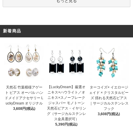
もっと見る
新着商品
【LuckyDream】厳選オ
天然石 竹葉模様アゲー
ターコイズ× イエロージ
ニキス×ハウライト／オ
ト ピアス オーバル ハン
ェイド × クリスタルビー
ニキス×スノーフレーク
ドメイドアクセサリー L
ズ 揺れる天然石ピアス
ジャスパー モノトーン
uckyDream オリジナル
｜サージカルステンレス
天然石ピアス・イヤリン
3,608円(税込)
フック
グ（サージカルステンレ
3,608円(税込)
ス金具選択可）
5,390円(税込)