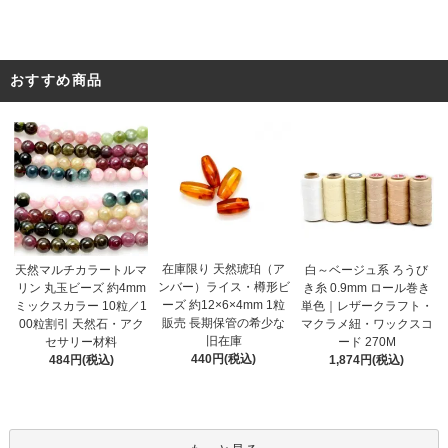
おすすめ商品
在庫限り 天然琥珀（ア
天然マルチカラートルマ
白～ベージュ系 ろうび
ンバー）ライス・樽形ビ
リン 丸玉ビーズ 約4mm
き糸 0.9mm ロール巻き
ーズ 約12×6×4mm 1粒
ミックスカラー 10粒／1
単色｜レザークラフト・
販売 長期保管の希少な
00粒割引 天然石・アク
マクラメ紐・ワックスコ
旧在庫
セサリー材料
ード 270M
440円(税込)
484円(税込)
1,874円(税込)