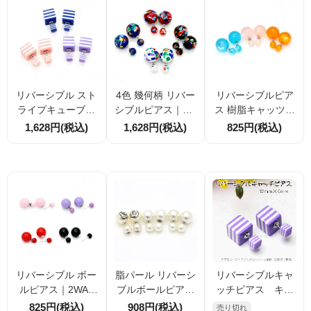
リバーシブル スト
4色 幾何柄 リバー
リバーシブルピア
ライプキューブピ
シブルピアス｜15.
ス 樹脂キャッツア
アス｜2WAY仕様
5mm×8mm｜ステ
イ仕上げ｜15.5m
1,628円(税込)
1,628円(税込)
825円(税込)
｜アクリル×サージ
ンレスポスト｜セ
m×8mm｜3色選択
カルステンレスポ
レクトアクセサリ
可｜ステンレスポ
スト
ー
スト
リバーシブル ボー
脂パール リバーシ
リバーシブルキャ
ルピアス｜2WAY
ブルボールピアス
ッチピアス キュ
仕様｜アクリル×サ
｜12mm×8mm｜
ーブ・ストライ
825円(税込)
908円(税込)
売り切れ