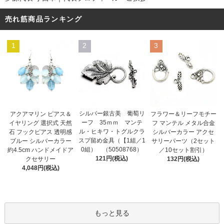
売れ筋商品ランキング
1
2
3
シルバー銀古美 葡萄リ
アクアマリン ピアス＆
フラワー＆リーフモチー
ーフ 35ｍｍ マンテ
イヤリング 選択式 天然
フ マンテル メタル合金
ル・ヒキワ・トグルクラ
石 フックピアス 透明感
シルバーカラー アクセ
スプ留め金具（【1組／1
ブルー シルバーカラー
サリーパーツ（2セット
0組） （50508768）
約4.5cm ハンドメイドア
／10セット割引）
121円(税込)
クセサリー
132円(税込)
4,048円(税込)
もっと見る