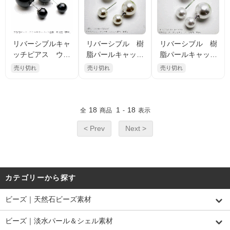
リバーシブルキャ
リバーシブル 樹
リバーシブル 樹
ッチピアス ウン
脂パールキャッチ
脂パールキャッチ
ド ブラック（92
＆ピアス キスカ
＆ピアス ホワイ
売り切れ
売り切れ
売り切れ
972251）
カラー（9875767
トカラー（987582
6）
01）
18
1
18
全
商品
-
表示
< Prev
Next >
カテゴリーから探す
ビーズ｜天然石ビーズ素材
ビーズ｜淡水パール＆シェル素材