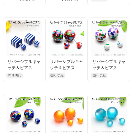
ージカルステンレ
薔薇モチーフ／ホ
プ パープル（92
ス｜セレクトアク
ワイト・クリーム
931755）
セサリー
｜2WAY仕様
リバーシブルキャ
リバーシブルキャ
リバーシブルキャ
ッチ＆ピアス キ
ッチ＆ピアス ラ
ッチ＆ピアス ラ
ューブ・ストライ
ウンド 幾何和
ウンド 幾何和
売り切れ
売り切れ
売り切れ
プ ブルー（9293
柄・レッド（9295
柄・ホワイト（ 92
1817）
1505）
951603）