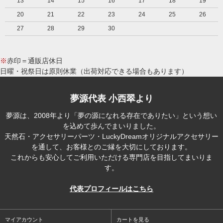
13
14
15
16
17
18
19
20
21
22
23
24
25
26
27
28
29
30
※
赤印＝通販店休日
日曜・祝祭日は原則休業（出荷対応できる場合もあります）
夢源代表 小西翠より
夢源は、2008年より「夢の源になれる存在でありたい」という想い
を込めて歩んでまいりました。
天然石・アクセサリーパーツ・LuckyDreamオリジナルアクセサリー
を通して、お客様とのご縁を大切にしております。
これからも安心してご利用いただける専門店を目指してまいりま
す。
代表プロフィールはこちら
マイアカウント
カートを見る