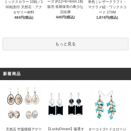
ーズ 約12×6×4mm 1粒
ミックスカラー 10粒／1
単色｜レザークラフト・
販売 長期保管の希少な
00粒割引 天然石・アク
マクラメ紐・ワックスコ
旧在庫
セサリー材料
ード 270M
440円(税込)
484円(税込)
1,874円(税込)
もっと見る
新着商品
【LuckyDream】厳選オ
天然石 竹葉模様アゲー
ターコイズ× イエロージ