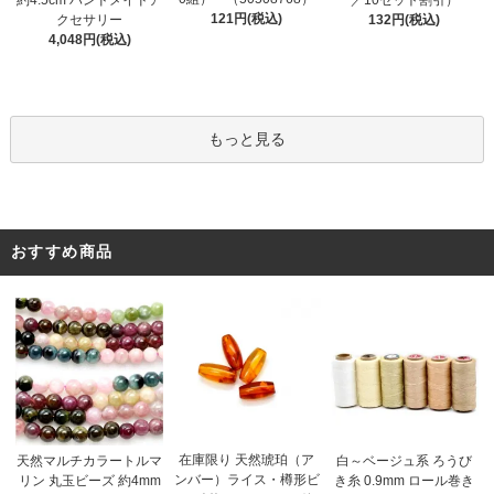
約4.5cm ハンドメイドア
／10セット割引）
121円(税込)
クセサリー
132円(税込)
4,048円(税込)
もっと見る
おすすめ商品
在庫限り 天然琥珀（ア
天然マルチカラートルマ
白～ベージュ系 ろうび
ンバー）ライス・樽形ビ
リン 丸玉ビーズ 約4mm
き糸 0.9mm ロール巻き