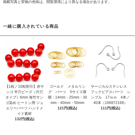
掲載写真と実物の色味は、閲覧環境により異なる場合があります。
一緒に購入されている商品
【1粒／10粒割引】赤サ
ゴールド メタルリン
サージカルステンレス
ンゴ 半穴ビーズ（片穴
グ パーツ 5サイズ展
フックピアスパーツ シ
タイプ）6mm 海竹サン
開：14mm・25mm・30
ンプル 17ｍｍ 4本／
ゴ染め ヒートン用 ジュ
mm・40mm・50mm
40本（106872168）
エリーパーツ ハンドメ
121円(税込)
111円(税込)
イド素材
132円(税込)