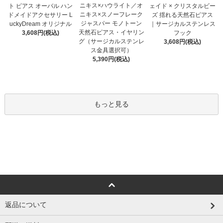
ニキス×ハウライト／オ
ト ピアス オーバル ハン
ェイド × クリスタルビー
ニキス×スノーフレーク
ドメイドアクセサリー L
ズ 揺れる天然石ピアス
ジャスパー モノトーン
uckyDream オリジナル
｜サージカルステンレス
天然石ピアス・イヤリン
3,608円(税込)
フック
グ（サージカルステンレ
3,608円(税込)
ス金具選択可）
5,390円(税込)
もっと見る
返品について