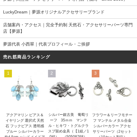
LuckyDream｜夢源オリジナルアクセサリーブランド
店舗案内・アクセス｜完全予約制 天然石・アクセサリーパーツ専門
店【夢源】
夢源代表 小西翠｜代表プロフィール・ご挨拶
売れ筋商品ランキング
1
2
3
シルバー銀古美 葡萄リ
アクアマリン ピアス＆
フラワー＆リーフモチー
ーフ 35ｍｍ マンテ
イヤリング 選択式 天然
フ マンテル メタル合金
ル・ヒキワ・トグルクラ
石 フックピアス 透明感
シルバーカラー アクセ
スプ留め金具（【1組／1
ブルー シルバーカラー
サリーパーツ（2セット
0組） （50508768）