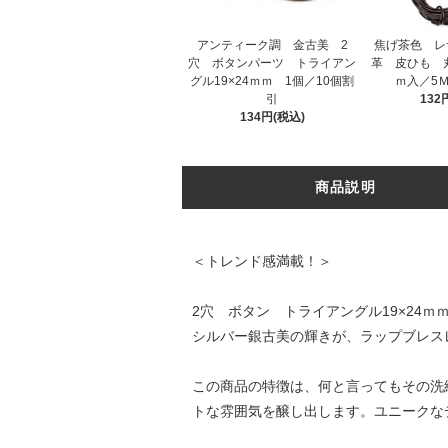
アンティーク調 金古美 2
焦げ茶色 レ
穴 ボタンパーツ トライアン
革 皮ひも 丸
グル19×24ｍｍ 1個／10個割
ｍ入／5
引
132
134円(税込)
商品説明
＜トレンド感満載！＞
2穴 ボタン トライアングル19×2
シルバー銀古美の輝きが、ラップブレス
この商品の特徴は、何と言ってもその洗
トな雰囲気を醸し出します。ユニークな