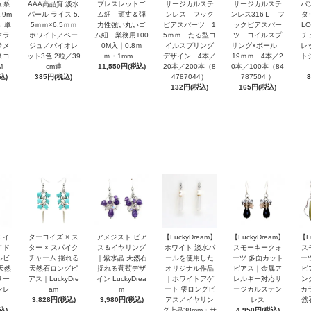
ュ系
AAA高品質 淡水
ブレスレットゴ
サージカルステ
サージカルステ
パ
.9m
パール ライス 5.
ム紐 頑丈＆弾
ンレス フック
ンレス316Ｌ フ
タ
 単
5ｍｍ×6.5ｍｍ
力性強い丸いゴ
ピアスパーツ 1
ックピアスパー
L
クラ
ホワイト／ベー
ム紐 業務用100
5ｍｍ たる型コ
ツ コイルスプ
チ
ラメ
ジュ／バイオレ
0M入｜0.8ｍ
イルスプリング
リング×ボール
レ
スコ
ット3色 2粒／39
ｍ・1mm
デザイン 4本／
19ｍｍ 4本／2
ト
M
cm連
11,550円(税込)
20本／200本（8
0本／100本（84
込)
385円(税込)
4787044）
787504 ）
132円(税込)
165円(税込)
 イ
ターコイズ × ス
アメジスト ピア
【LuckyDream】
【LuckyDream】
【L
イド
ター × スパイク
ス＆イヤリング
ホワイト 淡水パ
スモーキークォ
ス
ルビ
チャーム 揺れる
｜紫水晶 天然石
ールを使用した
ーツ 多面カット
ー
天然
天然石ロングピ
揺れる葡萄デザ
オリジナル作品
ピアス｜金属ア
ピ
サー
アス｜LuckyDre
イン LuckyDrea
｜ホワイトアゲ
レルギー対応サ
ン
ンレ
am
m
ート 雫ロングピ
ージカルステン
カ
3,828円(税込)
3,980円(税込)
アス／イヤリン
レス
然
込)
グ上品38mm・サ
4,950円(税込)