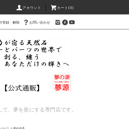
アカウント
カート(
0
)
ガ登録・解除
お問い合わせ
通して、夢を形にする専門店です。
金パーツ
>
留め金具