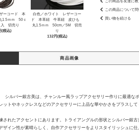
この商品を友達に教
この商品について問
ザーコード 本
白色／ホワイト レザーコー
買い物を続ける
1.5ｍｍ 50ｃ
ド 本革紐 牛革紐 皮ひも
Ｍ入 切売り
丸1.5ｍｍ 50cm／5M 切売
円(税込)
り
132円(税込)
商品画像
4ｍｍ シルバー銀古美は、チャンルー風ラップアクセサリー作りに最適な
レットやネックレスなどのアクセサリーに上品な華やかさをプラスして
練されたアクセントにあります。トライアングルの形状とシルバー銀古
デザイン性が素晴らしく、自作アクセサリーをよりスタイリッシュに仕