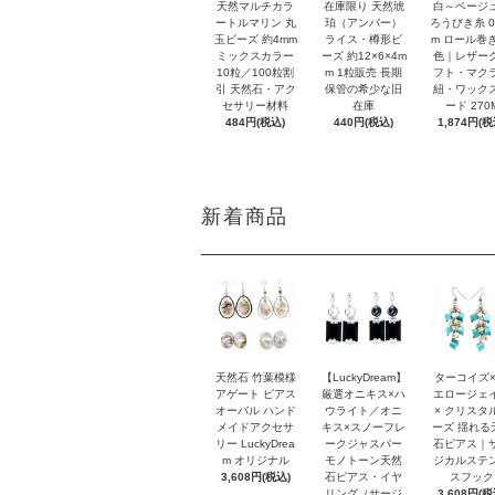
天然マルチカラ
在庫限り 天然琥
白～ベージ
ートルマリン 丸
珀（アンバー）
ろうびき糸 0
玉ビーズ 約4mm
ライス・樽形ビ
m ロール巻き
ミックスカラー
ーズ 約12×6×4m
色｜レザー
10粒／100粒割
m 1粒販売 長期
フト・マク
引 天然石・アク
保管の希少な旧
紐・ワック
セサリー材料
在庫
ード 270
484円(税込)
440円(税込)
1,874円(税
新着商品
天然石 竹葉模様
【LuckyDream】
ターコイズ×
アゲート ピアス
厳選オニキス×ハ
エロージェ
オーバル ハンド
ウライト／オニ
× クリスタ
メイドアクセサ
キス×スノーフレ
ーズ 揺れる
リー LuckyDrea
ークジャスパー
石ピアス｜
m オリジナル
モノトーン天然
ジカルステ
3,608円(税込)
石ピアス・イヤ
スフック
リング（サージ
3,608円(税