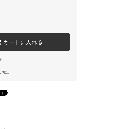
カートに入れる
細
く表記
)