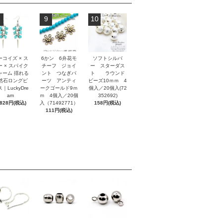
9
10
ーコイズ × ス
6かン 6弁花モ
ソフトシルバ
ー × スパイク
チーフ ジョイ
ー スターダス
ャーム 揺れる
ント つなぎパ
ト ラウンド
然石ロングピ
ーツ アンティ
ビーズ10ｍｍ 4
｜LuckyDre
ークゴールド9ｍ
個入／20個入(72
am
ｍ 4個入／20個
352692)
,828円(税込)
入（71492771）
158円(税込)
111円(税込)