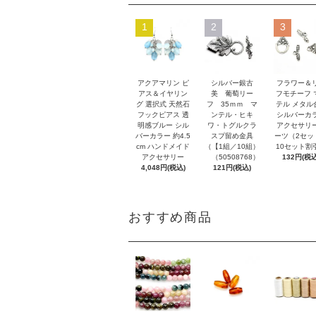
1
2
3
アクアマリン ピ
シルバー銀古
フラワー＆
アス＆イヤリン
美 葡萄リー
フモチーフ 
グ 選択式 天然石
フ 35ｍｍ マ
テル メタル
フックピアス 透
ンテル・ヒキ
シルバーカ
明感ブルー シル
ワ・トグルクラ
アクセサリ
バーカラー 約4.5
スプ留め金具
ーツ（2セッ
cm ハンドメイド
（【1組／10組）
10セット割
アクセサリー
（50508768）
132円(税込
4,048円(税込)
121円(税込)
おすすめ商品