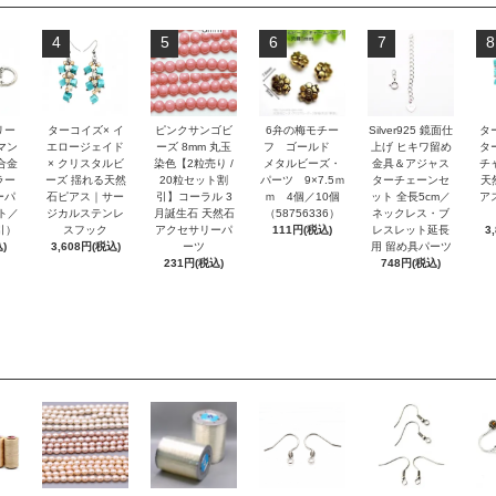
4
5
6
7
8
リー
ターコイズ× イ
ピンクサンゴビ
6弁の梅モチー
Silver925 鏡面仕
タ
マン
エロージェイド
ーズ 8mm 丸玉
フ ゴールド
上げ ヒキワ留め
タ
合金
× クリスタルビ
染色【2粒売り /
メタルビーズ・
金具＆アジャス
チ
ラー
ーズ 揺れる天然
20粒セット割
パーツ 9×7.5ｍ
ターチェーンセ
天
ーパ
石ピアス｜サー
引】コーラル 3
ｍ 4個／10個
ット 全長5cm／
アス
ト／
ジカルステンレ
月誕生石 天然石
（58756336）
ネックレス・ブ
引）
スフック
アクセサリーパ
111円(税込)
レスレット延長
3
)
3,608円(税込)
ーツ
用 留め具パーツ
231円(税込)
748円(税込)