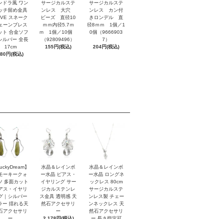
ンドラ風 ワン
サージカルステ
サージカルステ
ッチ留め金具
ンレス 大穴
ンレス カン付
OVE スネーク
ビーズ 直径10
きロンデル 直
ェーンブレス
ｍｍ内径5.7ｍ
径8ｍｍ 1個／1
ット 合金ソフ
ｍ 1個／10個
0個（9666903
シルバー 全長
（92809496）
7）
17cm
155円(税込)
204円(税込)
880円(税込)
uckyDream】
水晶＆レインボ
水晶＆レインボ
モーキークォ
ー水晶 ピアス・
ー水晶 ロングネ
ツ 多面カット
イヤリング サー
ックレス 80cm
アス・イヤリ
ジカルステンレ
サージカルステ
グ｜シルバー
ス金具 透明感 天
ンレス製 チェー
ラー 揺れる天
然石アクセサリ
ンネックレス 天
石アクセサリ
ー
然石アクセサリ
ー
2,178円(税込)
ー 長さ指定可