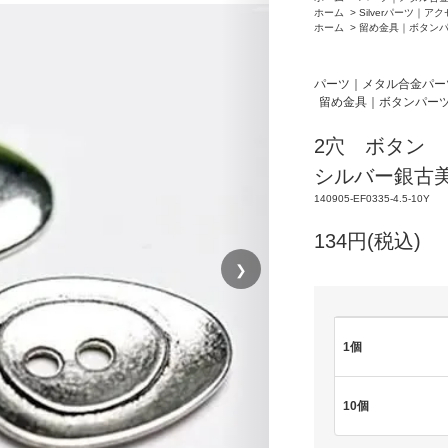
ホーム
>
Silverパーツ｜ア
ホーム
>
留め金具｜ボタン
パーツ｜メタル合金パー
留め金具｜ボタンパー
2穴 ボタン 
シルバー銀古美 
140905-EF0335-4.5-10Y
134円(税込)
❯
1個
10個