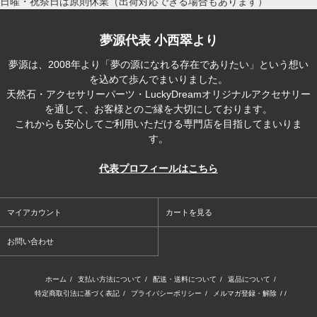
日曜・祝祭日は原則休業（出荷対応できる場合もあります）
夢源代表 小西翠より
夢源は、2008年より「夢の源になれる存在でありたい」という想い
を込めて歩んでまいりました。
天然石・アクセサリーパーツ・LuckyDreamオリジナルアクセサリー
を通して、お客様とのご縁を大切にしております。
これからも安心してご利用いただける専門店を目指してまいりま
す。
代表プロフィールはこちら
マイアカウント
カートを見る
お問い合わせ
ホーム
/
支払い方法について
/
配送・送料について
/
返品について
/
特定商取引法に基づく表記
/
プライバシーポリシー
/
メルマガ登録・解除
/ /