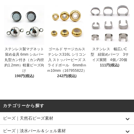
ステンレス製マグネット
ゴールド サージカルス
ステンレス 幅広いC
留め金具 6mm シルバー
テンレス316L シリコン
型 紐留めパーツ 3サ
丸型カン付き（カン内径
入 ストッパービーズ ス
イズ展開 4個／20個
約1.2mm）軽量ビーズ向
ライドボール 6mm8ｍ
111円(税込)
け
ｍ10mm（167955822）
198円(税込)
242円(税込)
カテゴリーから探す
ビーズ｜天然石ビーズ素材
ビーズ｜淡水パール＆シェル素材