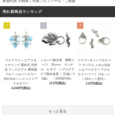
夢源代表 小西翠｜代表プロフィール・ご挨拶
売れ筋商品ランキング
1
2
3
シルバー銀古美 葡萄リ
アクアマリン ピアス＆
フラワー＆リーフモチー
ーフ 35ｍｍ マンテ
イヤリング 選択式 天然
フ マンテル メタル合金
ル・ヒキワ・トグルクラ
石 フックピアス 透明感
シルバーカラー アクセ
スプ留め金具（【1組／1
ブルー シルバーカラー
サリーパーツ（2セット
0組） （50508768）
約4.5cm ハンドメイドア
／10セット割引）
121円(税込)
クセサリー
132円(税込)
4,048円(税込)
もっと見る