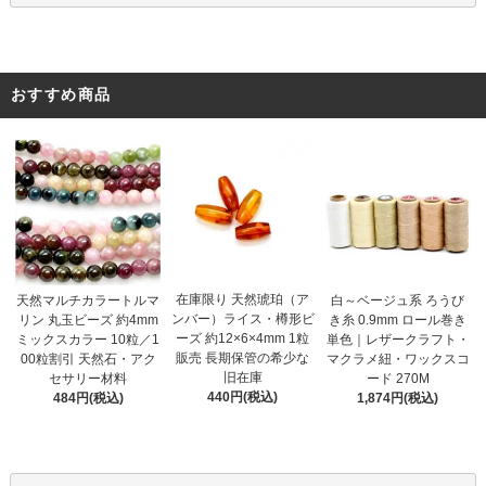
おすすめ商品
在庫限り 天然琥珀（ア
天然マルチカラートルマ
白～ベージュ系 ろうび
ンバー）ライス・樽形ビ
リン 丸玉ビーズ 約4mm
き糸 0.9mm ロール巻き
ーズ 約12×6×4mm 1粒
ミックスカラー 10粒／1
単色｜レザークラフト・
販売 長期保管の希少な
00粒割引 天然石・アク
マクラメ紐・ワックスコ
旧在庫
セサリー材料
ード 270M
440円(税込)
484円(税込)
1,874円(税込)