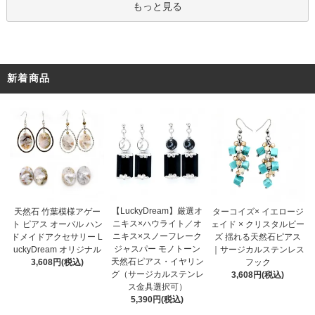
もっと見る
新着商品
【LuckyDream】厳選オ
天然石 竹葉模様アゲー
ターコイズ× イエロージ
ニキス×ハウライト／オ
ト ピアス オーバル ハン
ェイド × クリスタルビー
ニキス×スノーフレーク
ドメイドアクセサリー L
ズ 揺れる天然石ピアス
ジャスパー モノトーン
uckyDream オリジナル
｜サージカルステンレス
天然石ピアス・イヤリン
3,608円(税込)
フック
グ（サージカルステンレ
3,608円(税込)
ス金具選択可）
5,390円(税込)