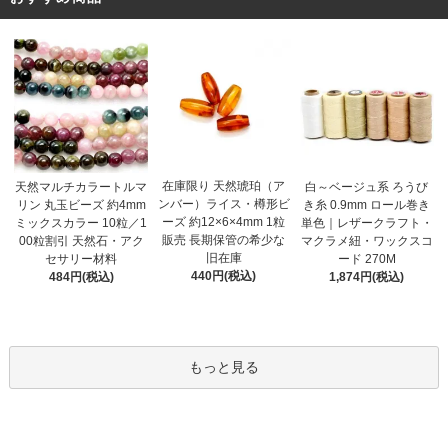
在庫限り 天然琥珀（ア
天然マルチカラートルマ
白～ベージュ系 ろうび
ンバー）ライス・樽形ビ
リン 丸玉ビーズ 約4mm
き糸 0.9mm ロール巻き
ーズ 約12×6×4mm 1粒
ミックスカラー 10粒／1
単色｜レザークラフト・
販売 長期保管の希少な
00粒割引 天然石・アク
マクラメ紐・ワックスコ
旧在庫
セサリー材料
ード 270M
440円(税込)
484円(税込)
1,874円(税込)
もっと見る