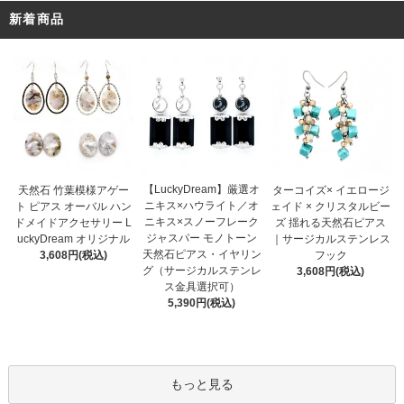
新着商品
【LuckyDream】厳選オ
天然石 竹葉模様アゲー
ターコイズ× イエロージ
ニキス×ハウライト／オ
ト ピアス オーバル ハン
ェイド × クリスタルビー
ニキス×スノーフレーク
ドメイドアクセサリー L
ズ 揺れる天然石ピアス
ジャスパー モノトーン
uckyDream オリジナル
｜サージカルステンレス
天然石ピアス・イヤリン
3,608円(税込)
フック
グ（サージカルステンレ
3,608円(税込)
ス金具選択可）
5,390円(税込)
もっと見る