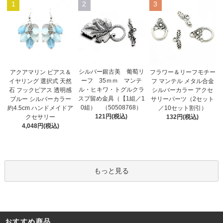
1
2
3
シルバー銀古美 葡萄リ
アクアマリン ピアス＆
フラワー＆リーフモチー
ーフ 35ｍｍ マンテ
イヤリング 選択式 天然
フ マンテル メタル合金
ル・ヒキワ・トグルクラ
石 フックピアス 透明感
シルバーカラー アクセ
スプ留め金具（【1組／1
ブルー シルバーカラー
サリーパーツ（2セット
0組） （50508768）
約4.5cm ハンドメイドア
／10セット割引）
121円(税込)
クセサリー
132円(税込)
4,048円(税込)
もっと見る
おすすめ商品