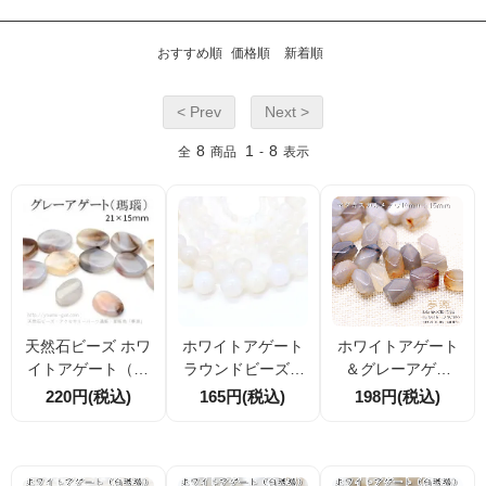
おすすめ順
価格順
新着順
< Prev
Next >
8
1
8
全
商品
-
表示
天然石ビーズ ホワ
ホワイトアゲート
ホワイトアゲート
イトアゲート（白
ラウンドビーズ 4
＆グレーアゲー
瑪瑙）グレー タン
mm～14mm｜天然
ト タンブル多面
220円(税込)
165円(税込)
198円(税込)
ブルカット 21×15
石ホワイト瑪瑙 上
カット 10×15mm
mm 1粒～【50821
品ミルキーカラー
1個／10個 【2
212】
｜粒売り・セット
5910343】
割引対応