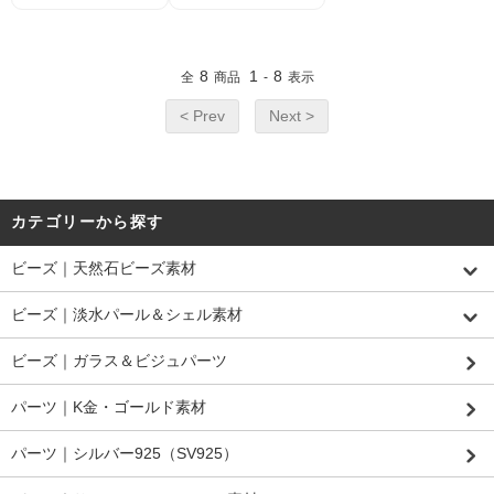
天然石ビーズ 1粒
瑙）丸玉 ラウンド
／10粒割引｜白パ
ビーズ 6mm 2粒～
ワーストーン・浄
【82009094】
化・癒し効果・ハ
8
1
8
全
商品
-
表示
ンドメイド素材
< Prev
Next >
カテゴリーから探す
ビーズ｜天然石ビーズ素材
ビーズ｜淡水パール＆シェル素材
ビーズ｜ガラス＆ビジュパーツ
パーツ｜K金・ゴールド素材
パーツ｜シルバー925（SV925）