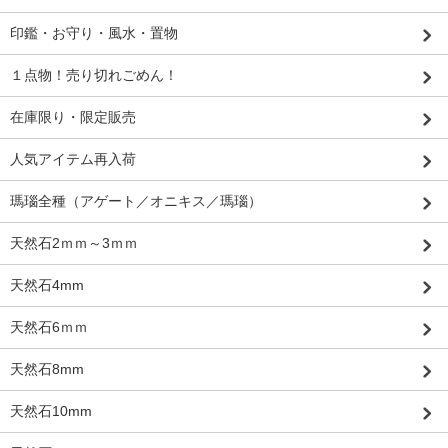
印鑑・お守り・風水・置物
１点物！売り切れごめん！
在庫限り・限定販売
人気アイテム再入荷
瑪瑙全種（アゲート／オニキス／瑪瑙）
天然石2ｍｍ～3ｍｍ
天然石4mm
天然石6ｍｍ
天然石8mm
天然石10mm