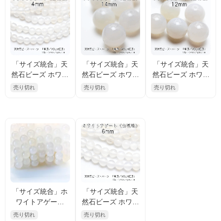
「サイズ統合」天
「サイズ統合」天
「サイズ統合」天
然石ビーズ ホワイ
然石ビーズ ホワイ
然石ビーズ ホワイ
トアゲート（白瑪
トアゲート（白瑪
トアゲート（白瑪
売り切れ
売り切れ
売り切れ
瑙）丸玉 ラウンド
瑙）大玉 14mm 1
瑙）12mm 1粒／1
ビーズ 4mm 2粒～
粒～【82003902】
0粒入（8200557
【49923053】
5）
「サイズ統合」ホ
「サイズ統合」天
ワイトアゲート
然石ビーズ ホワイ
（白瑪瑙）10mm
トアゲート（白瑪
売り切れ
売り切れ