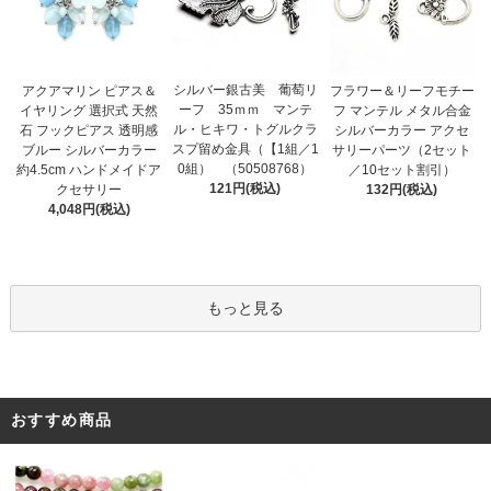
シルバー銀古美 葡萄リ
アクアマリン ピアス＆
フラワー＆リーフモチー
ーフ 35ｍｍ マンテ
イヤリング 選択式 天然
フ マンテル メタル合金
ル・ヒキワ・トグルクラ
石 フックピアス 透明感
シルバーカラー アクセ
スプ留め金具（【1組／1
ブルー シルバーカラー
サリーパーツ（2セット
0組） （50508768）
約4.5cm ハンドメイドア
／10セット割引）
121円(税込)
クセサリー
132円(税込)
4,048円(税込)
もっと見る
おすすめ商品