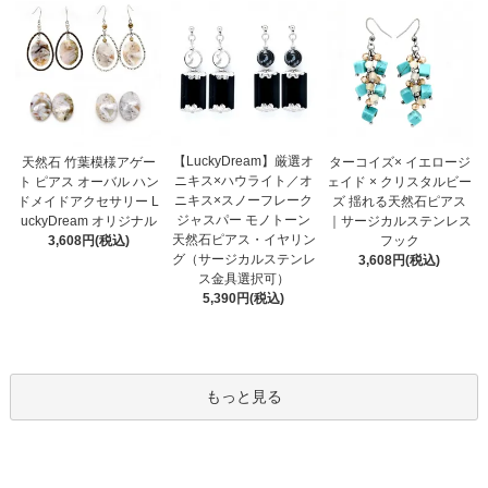
【LuckyDream】厳選オ
天然石 竹葉模様アゲー
ターコイズ× イエロージ
ニキス×ハウライト／オ
ト ピアス オーバル ハン
ェイド × クリスタルビー
ニキス×スノーフレーク
ドメイドアクセサリー L
ズ 揺れる天然石ピアス
ジャスパー モノトーン
uckyDream オリジナル
｜サージカルステンレス
天然石ピアス・イヤリン
3,608円(税込)
フック
グ（サージカルステンレ
3,608円(税込)
ス金具選択可）
5,390円(税込)
もっと見る