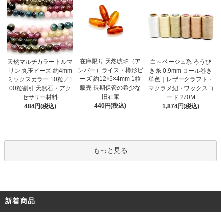
在庫限り 天然琥珀（ア
天然マルチカラートルマ
白～ベージュ系 ろうび
ンバー）ライス・樽形ビ
リン 丸玉ビーズ 約4mm
き糸 0.9mm ロール巻き
ーズ 約12×6×4mm 1粒
ミックスカラー 10粒／1
単色｜レザークラフト・
販売 長期保管の希少な
00粒割引 天然石・アク
マクラメ紐・ワックスコ
旧在庫
セサリー材料
ード 270M
440円(税込)
484円(税込)
1,874円(税込)
もっと見る
新着商品