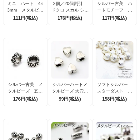
ミニ ハート 4×
2個／20個割引
シルバー古美 ハ
3mm メタルビー
ドクロ スカル シル
ートモチーフ 大
ズ シルバー 10
バーメタルビーズ
穴 メタルビーズ1
111円(税込)
176円(税込)
117円(税込)
個入／50個入（62
大穴ビーズ 約15×9
1×9ｍｍ 内径6ｍ
452585）
mm 穴径約5mm
ｍ 1個/10個（62
453750）
シルバー古美 メ
シルバーハートメ
ソフトシルバー
タルビーズ 五ツ
タルビーズ 大穴径
スターダスト
花モチーフ10×5ｍ
5mm 8.5×9mm 2
ラウンドビーズ10
176円(税込)
99円(税込)
158円(税込)
ｍ 大穴径6.5ｍ
個／10個 アクセサ
ｍｍ 4個入／20
ｍ 4個/20個（71
リーパーツ
個入(72352692)
590511）