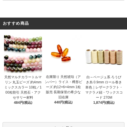
おすすめ商品
在庫限り 天然琥珀（ア
天然マルチカラートルマ
白～ベージュ系 ろうび
ンバー）ライス・樽形ビ
リン 丸玉ビーズ 約4mm
き糸 0.9mm ロール巻き
ーズ 約12×6×4mm 1粒
ミックスカラー 10粒／1
単色｜レザークラフト・
販売 長期保管の希少な
00粒割引 天然石・アク
マクラメ紐・ワックスコ
旧在庫
セサリー材料
ード 270M
440円(税込)
484円(税込)
1,874円(税込)