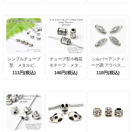
ーズ 20個入／100
mm シルバーカラ
m 銀古美仕上げ 10
個入（72361398）
ー ドーナツ型 スペ
個／100個割引セ
ーサービーズ 4個
ット
／20個割引
シンプルチューブ
チューブ型小梅花
シルバーアンティ
型 メタルビー
モチーフ メタル
ーク調 アラベスク
ズ・パーツ シル
ビーズ シルバ
（唐草）模様彫り
111円(税込)
146円(税込)
110円(税込)
バー4×3mm 20個
ー 5×3mm 20個
オーバルメタルビ
入／100個入（623
入／100個入（623
ーズ｜穴径約1.5m
90259）
90302）
m｜アクセサリー
アクセントパーツ