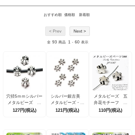
おすすめ順
価格順
新着順
< Prev
Next >
93
1
60
全
商品
-
表示
穴径5ｍｍシルバー
シルバー銀古美
メタルビーズ 五
メタルビーズ ク
メタルビーズ・ロ
弁花モチーフ シ
ロムハーツ風モチ
ンデル 外径7ｍｍ
ルバー 5mm 10
127円(税込)
121円(税込)
110円(税込)
ーフ13×11mm 2個
20個／100個（135
個入／50個入（67
／10個／20個
812089）
253125）
（134662679）