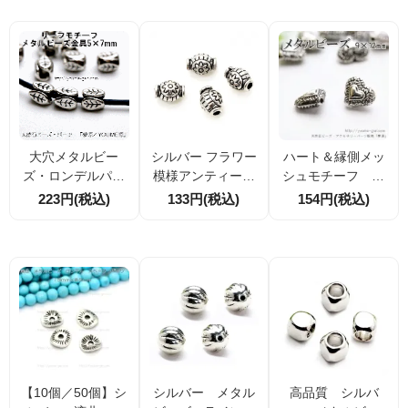
1）
362114]）
大穴メタルビー
シルバー フラワー
ハート＆縁側メッ
ズ・ロンデルパー
模様アンティーク
シュモチーフ 9×
ツ／リーフモチー
調メタルビーズ｜9
12mm メタルビ
223円(税込)
133円(税込)
154円(税込)
フ6×7mm／銀古
×6ｍｍ 穴径約2m
ーズ 銀古美 2個
美 10個～(74620
m｜2個／20個割引
／10個（5546973
319)
2）
【10個／50個】シ
シルバー メタル
高品質 シルバ