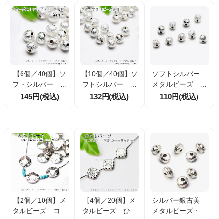
【6個／40個】ソ
【10個／40個】ソ
ソフトシルバー
フトシルバー ビ
フトシルバー ス
メタルビーズ ス
ーズ スターダス
ターダスト ラウ
ターダスト ラウ
145円(税込)
132円(税込)
110円(税込)
ト ラウンド 8ｍ
ンドビーズ 6ｍｍ
ンド 4ｍｍ 10
ｍ（87947322）
（87947338）
個／40個（879473
56）
【2個／10個】メ
【4個／20個】メ
シルバー銀古美
タルビーズ コイ
タルビーズ ひし
メタルビーズ・ロ