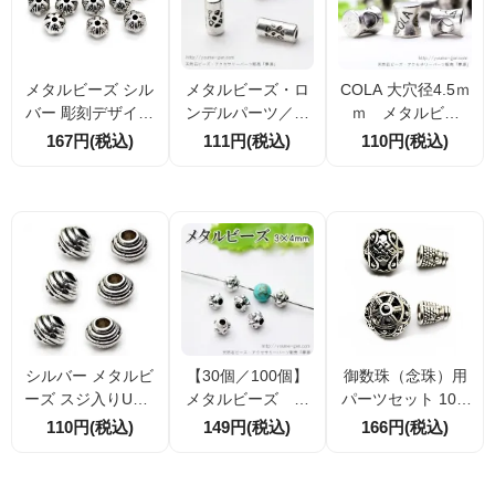
メタルビーズ シル
メタルビーズ・ロ
COLA 大穴径4.5ｍ
バー 彫刻デザイン
ンデルパーツ／民
ｍ メタルビー
約6mm（穴径約0.
族風刻印チューブ3
ズ 10ｍｍ 銀古
167円(税込)
111円(税込)
110円(税込)
8mm）アクセサリ
×7mm／銀古美 1
美シルバー 10個
ーパーツ 10個／40
0個より（7461973
入／50個入（7602
個割引
5）
2281）
シルバー メタルビ
【30個／100個】
御数珠（念珠）用
ーズ スジ入りUFO
メタルビーズ 丸
パーツセット 10m
モチーフ 5×6mm
粒装飾 3×4ｍ
m親玉（３穴・Ｔ
110円(税込)
149円(税込)
166円(税込)
穴径1.5ｍｍ 6個入
ｍ シルバー銀古
ホール）＆ボサ
／50個割引
美（80016159）
銀古美（80507715
）