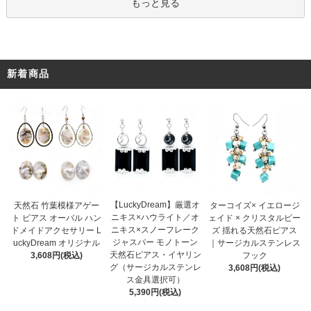
もっと見る
新着商品
【LuckyDream】厳選オ
天然石 竹葉模様アゲー
ターコイズ× イエロージ
ニキス×ハウライト／オ
ト ピアス オーバル ハン
ェイド × クリスタルビー
ニキス×スノーフレーク
ドメイドアクセサリー L
ズ 揺れる天然石ピアス
ジャスパー モノトーン
uckyDream オリジナル
｜サージカルステンレス
天然石ピアス・イヤリン
3,608円(税込)
フック
グ（サージカルステンレ
3,608円(税込)
ス金具選択可）
5,390円(税込)