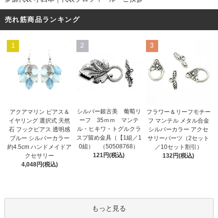
売れ筋商品ランキング
1
2
3
シルバー銀古美 葡萄リ
アクアマリン ピアス＆
フラワー＆リーフモチー
ーフ 35ｍｍ マンテ
イヤリング 選択式 天然
フ マンテル メタル合金
ル・ヒキワ・トグルクラ
石 フックピアス 透明感
シルバーカラー アクセ
スプ留め金具（【1組／1
ブルー シルバーカラー
サリーパーツ（2セット
0組） （50508768）
約4.5cm ハンドメイドア
／10セット割引）
121円(税込)
クセサリー
132円(税込)
4,048円(税込)
もっと見る