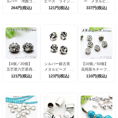
ルバー 湾曲コイ
ビーズ ライン彫
ー メタルビー
ン刻紋 7.5×8.5ｍ
りモチーフ 7mm
ズ キューブビー
264円(税込)
121円(税込)
337円(税込)
ｍ メタルビー
2個／20個（55469
ズ 3mm穴径2ｍ
ズ ロンデル ス
931）
ｍ 10個／50個
ベーサー パー
（134680551）
ツ （55469898）
【4個／20個】
シルバー銀古美
【10個／50個】
五芒星六芒星両面
メタルビーズ つ
花両面モチーフ5m
モチーフ8mm メ
まみ細工カレンシ
m メタルビー
121円(税込)
123円(税込)
110円(税込)
タルビーズ ロン
ルバー仕様 8ｍｍ
ズ ロンデルパー
デルパーツ 銀古
穴径1ｍｍ 4
ツ 銀古美 （26
美 （26818864）
個／20個（554700
820878）
30）