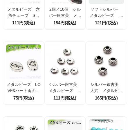
メタルビーズ 六
2個／10個 シル
ソフトシルバー
角チューブ S字
バー銀古美 メタ
メタルビーズ ラ
彫刻 シルバー銀
ルビーズ｜ランダ
ンダム手ごね風 6
111円(税込)
154円(税込)
121円(税込)
古美10×2.5ｍｍ
ム多面カットビー
ｍｍソフトシルバ
穴径1.2ｍｍ 10個
ズ 12.5×9.5ｍ
ー 穴径1ｍｍ 1
入から（10319739
ｍ （10320235
0個／40個（10320
0）
0）
3228）
メタルビーズ LO
シルバー銀古美
シルバー銀古美
VE&ハート両面モ
メタルビーズ ロ
大穴 メタルビー
チーフ オーバル1
ンデル スペーサ
ズ・ロンデルパー
75円(税込)
111円(税込)
165円(税込)
1×8ｍｍ シルバ
ーパーツ6ｍｍ 穴
ツ 花印モチーフ6
ー銀古美 2個入／
径1ｍｍ 10個／5
×3.5ｍｍ 10個／
20個入（1032048
0個（10675395
50個（10760219
15）
3）
1）