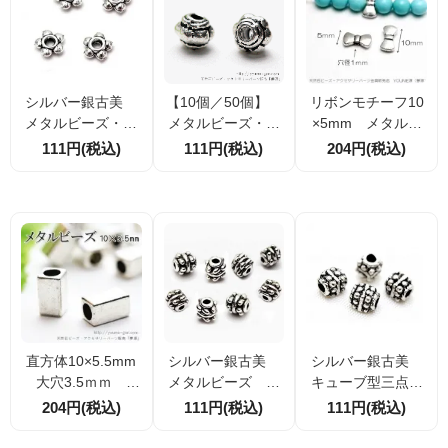
シルバー銀古美
【10個／50個】
リボンモチーフ10
メタルビーズ・ロ
メタルビーズ・ロ
×5mm メタルビ
ンデルパーツ・ス
ンデルパーツ・ス
ーズ・パーツ シ
111円(税込)
111円(税込)
204円(税込)
ペーサー 丸粒装
ペーサー シルバ
ルバー銀古美 10
飾ドーナツ型4ｍ
ー 4×5mm（268
個入／50個入（55
ｍ 20個／100個
17635）
469625）
（107687608）
直方体10×5.5mm
シルバー銀古美
シルバー銀古美
大穴3.5ｍｍ メ
メタルビーズ 二
キューブ型三点一
タルビーズ シル
点一線モチーフ4×
線モチーフ メタ
204円(税込)
111円(税込)
111円(税込)
バー 4個／20
5ｍｍ 10個入／5
ルビーズ 3×4mm
個 （55469668）
0個入（5912476
10個／50個（72