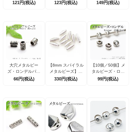
ン16ｍｍ 穴径1
形12×11ｍｍ シ
ンデル・スペーサ
121円(税込)
123円(税込)
149円(税込)
ｍｍ シルバー銀
ルバー銀古美（92
ー｜四ヶ花刻印 4
古美（92731707）
767922）
×6ｍｍ 4個／2
0個 （9280939
2）
大穴メタルビー
【8mm スパイラル
【10個／50個】メ
ズ・ロンデルパー
メタルビーズ】ソ
タルビーズ・ロン
ツ／星デザインチ
フトシルバー仕上
デルパーツ／スジ
66円(税込)
330円(税込)
99円(税込)
ューブ型9×12ｍｍ
げ｜穴径約1.5mm
入提灯型5ｍｍ／シ
／銀古美（930300
｜アクセントパー
ルバー銀古美（97
19）
ツ｜10個／40個割
924540）
引