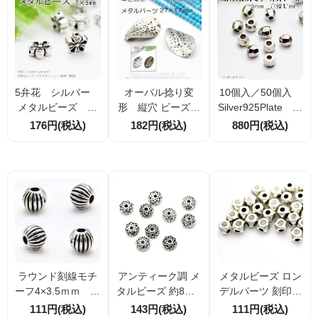
5弁花 シルバー
オーバル捻り変
10個入／50個入
メタルビーズ 外
形 縦穴 ビーズ
Silver925Plate ミ
径7ｍｍ 10個入
叩き加工 パー
ラーカットビー
176円(税込)
182円(税込)
880円(税込)
／40個入（747258
ツ シルバー銀古
ズ 3ｍm 穴径1.
23）
美27.5mm×17.5ｍ
1ｍｍ （7577754
ｍ1個／10個（941
0）
38940）
ラウンド刻線モチ
アンティーク調 メ
メタルビーズ ロン
ーフ4×3.5ｍｍ シ
タルビーズ 約8mm
デルパーツ 刻印多
ルバー メタルビ
厚み4mm 穴径約1
角キューブ 4×3m
111円(税込)
143円(税込)
111円(税込)