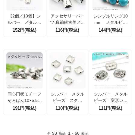
【2個／10個】シ
アクセサリーパー
シンプルリング10
ルバー メタルビ
ツ 真鍮銀古美メタ
mm メタルビー
ーズ 両面刻紋コ
ルビーズ 大穴筒型
ズ・ロンデル・ス
152円(税込)
116円(税込)
144円(税込)
イン 10ｍｍ 厚
ロンデル 11×15m
ペーサー シルバ
み5ｍｍ 穴径1ｍ
m 穴径8mm レザ
ー銀古美 4個入／
ｍ （55470039）
ー紐対応 スペーサ
20個入（5547014
ーパーツ 1個／10
1）
個入
同心円状モチーフ
シルバー メタル
シルバー メタル
そろばん10×5.5m
ビーズ スクエ
ビーズ 変形レク
m メタルビー
ア スタッズデザ
タングル刻線モチ
191円(税込)
110円(税込)
111円(税込)
ズ・ロンデル・ス
イン8mm 2個／1
ーフ 8.5×9mm
ペーサー 銀古
0個（55470241）
6個入／30個入（7
美 2個／10個（5
1675809）
5470201）
93
1
60
全
商品
-
表示