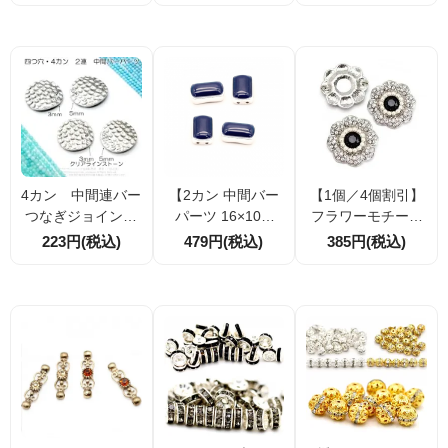
8mm(41480168)
ー×ラインストーン
ｍｍ8ｍｍ10ｍ
（26917302）
ｍ 10個／50個
（41479854）
4カン 中間連バー
【2カン 中間バー
【1個／4個割引】
つなぎジョイント
パーツ 16×10m
フラワーモチーフ
パーツ 叩き加工
m】ネイビーカボ
パーツ 33mm シル
223円(税込)
479円(税込)
385円(税込)
風湾曲ラウンド35
ション風｜2連用コ
バー 2カン付 ライ
ｍｍ／銀古美×2ラ
ネクター｜穴径1m
ンストーン＆パー
インストーン（51
m｜1個／10個割引
ル風装飾付き アク
524431）
セサリー用中間パ
ーツ