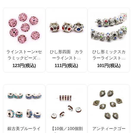
ツ 21×7.3mm×厚
み3.7mm
ラインストーン×セ
ひし形四面 カラ
ひし形ミックスカ
ラミックビーズ
ーラインストー
ラーラインストー
ラウンド10ｍｍ
ン 大穴メタルビ
ン大穴メタルビー
123円(税込)
111円(税込)
101円(税込)
在庫限り 2個／1
ーズ 1個／10
ズ・パンドラ風ビ
0個
個 在庫限り
ーズ／穴径5ｍｍ外
径10ｍｍ（958069
14）
銀古美ブルーライ
【10個／100個割
アンティークゴー