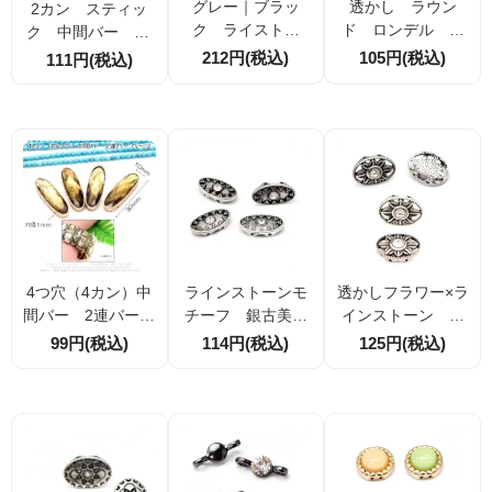
グレー｜ブラッ
透かし ラウン
2カン スティッ
ク ライストー
ド ロンデル ビ
ク 中間バー 29
ン シルバー 平
ーズ クリアライ
ｍｍ オレンジラ
212円(税込)
105円(税込)
111円(税込)
ロンデル 2色4サ
ンストーン シル
インストーン・イ
イズ
バー｜ゴールド 6
ェローライストー
ｍｍ｜10ｍｍ
ン 2個／10個（2
6934903
ラインストーンモ
4つ穴（4カン）中
透かしフラワー×ラ
チーフ 銀古美
間バー 2連バー
インストーン オ
中間2連バー オー
ゴールド×ライスト
ーバル 中間2連バ
114円(税込)
99円(税込)
125円(税込)
バル9.5×18ｍｍ
ーン オーバル3×
ー14×19.5ｍｍ
1個／10個（58113
10ｍｍ 1個／10
銀古美 1個／10
656）
個（50847555）
個（58113662）