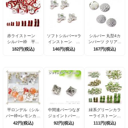
ソフトシルバー×ラ
赤ライストーン
シルバー 丸型4カ
インストーン 中
シルバー枠 平ロ
ンパーツ クリアラ
間２連バー（チャ
ンデル 6サイズ展
インストーン付き
146円(税込)
182円(税込)
167円(税込)
ーム兼用）エンジ
開
直径35mm 中間バ
ェルモチーフ 4
ー アクセサリーパ
個／20個(5152441
ーツ 1個／10個割
9）
引（1石／2石タイ
プあり）
平ロンデル（シル
中間連バーつなぎ
緑系グリーンカラ
バー枠×レモンカラ
ジョイントパーツ
ーライストーン
ースワロラインス
／4つ穴ピラミッド
平ロンデル シル
42円(税込)
92円(税込)
111円(税込)
トーン）4mm6mm
型14ｍｍ／シルバ
バー 4mm5ｍｍ7