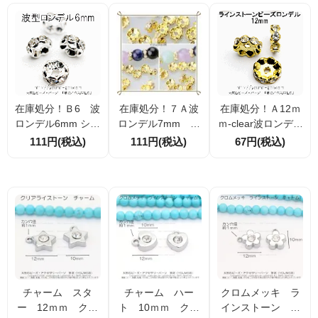
在庫処分！Ｂ6 波
在庫処分！７Ａ波
在庫処分！Ａ12ｍ
ロンデル6mm シル
ロンデル7mm ゴ
ｍ-clear波ロンデル
バー枠×クリアスワ
ールド枠×クリアス
12mm（ゴールド
111円(税込)
111円(税込)
67円(税込)
ロラインストーン
ワロラインストー
枠×クリアラインス
4個から（4151005
ン 4個入から（4
トーン）2個から
2）
1510080）
（70292236）
チャーム スタ
チャーム ハー
クロムメッキ ラ
ー 12ｍｍ クロ
ト 10ｍｍ クロ
インストーン フ