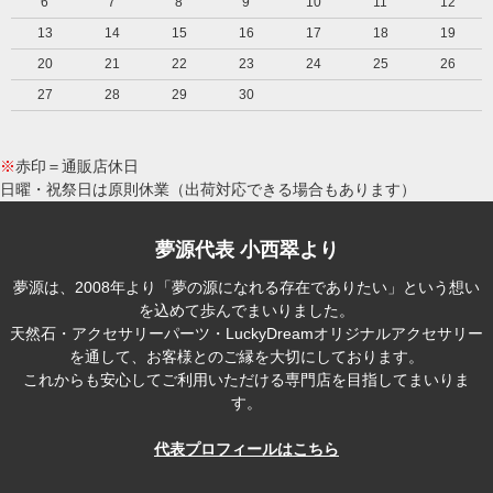
6
7
8
9
10
11
12
13
14
15
16
17
18
19
20
21
22
23
24
25
26
27
28
29
30
※
赤印＝通販店休日
日曜・祝祭日は原則休業（出荷対応できる場合もあります）
夢源代表 小西翠より
夢源は、2008年より「夢の源になれる存在でありたい」という想い
を込めて歩んでまいりました。
天然石・アクセサリーパーツ・LuckyDreamオリジナルアクセサリー
を通して、お客様とのご縁を大切にしております。
これからも安心してご利用いただける専門店を目指してまいりま
す。
代表プロフィールはこちら