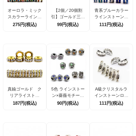
オーロラ・ミック
【2個／20個割
青系ブルーカラー
スカラーラインス
引】ゴールド三つ
ラインストーン
トーン ゴール
穴三連バー ライン
平ロンデル 5ｍ
275円(税込)
99円(税込)
111円(税込)
ド・シルバー枠
ストーン付きパー
ｍ 6ｍｍ 7ｍ
平ロンデル 10個
ツ 19mm×7.8mm
ｍ 10ｍｍ 10個
／100個割引対応
ネックレス・ブレ
／50個
スレット用連結金
具
真鍮ゴールド ク
5色 ラインストー
A級クリスタルラ
リアライストー
ン×薔薇モチーフ
インストーンロン
ン 大穴径5ｍｍ
大穴 ビーズ （83
デル／平型半月
187円(税込)
90円(税込)
111円(税込)
平ロンデル
998212）
状 中間バー／２
連バー（8402418
5）