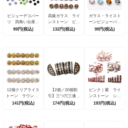
ビジューデコパー
高級ガラス ライ
ガラス・ライスト
ツ 四角い台座爪
ンストーン ビジ
ーンビジューパー
付 高品質ライン
ューパーツ 2色展
ツ 爪付き台座
99円(税込)
132円(税込)
99円(税込)
ストーン 6色展開
開 ラウンド台
オーバル 6ｍｍ×
（169248630）
座 爪無し（1692
8ｍｍ 4色展開
50569）
（169252162）
12個クリアライス
【2個／20個割
ピンク｜紫 ライ
トーン ラウンド6
引】三つ穴三連バ
ンストーン シル
ｍｍ 透かしビー
ー ブラック ライン
バー 平ロンデ
141円(税込)
174円(税込)
193円(税込)
ズ（ゴールド・シ
ストーン付き アク
ル
ルバー）4個／50
セサリーパーツ 19
個（169256245）
×7.8mm×厚み3.5m
m