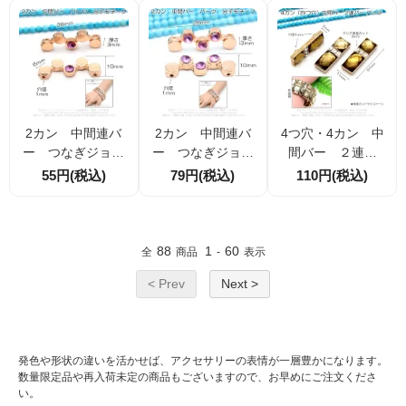
2カン 中間連バ
2カン 中間連バ
4つ穴・4カン 中
ー つなぎジョイ
ー つなぎジョイ
間バー ２連バ
ントパーツ 分子
ントパーツ 分子
ー パーツ ゴー
55円(税込)
79円(税込)
110円(税込)
モチーフ10×28ｍ
モチーフ10×28ｍ
ルド レクタング
ｍ ローズゴール
ｍ／ローズゴール
ル30×11ｍｍ 二
ド×1紫ラインスト
ド×3紫ラインスト
色ラインストー
ーン 1個／10個
ーン1個／10個（4
ン 1個／10個（5
88
1
60
全
商品
-
表示
（41306617）
1306802）
0951119）
< Prev
Next >
発色や形状の違いを活かせば、アクセサリーの表情が一層豊かになります。
数量限定品や再入荷未定の商品もございますので、お早めにご注文くださ
い。