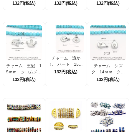
ムメッキ ライン
ムメッキ ライン
ラワー 12ｍｍ
132円(税込)
132円(税込)
132円(税込)
ストーン 2個入／
ストーン 2個入／
2個入／10個入【7
10個入（7678900
10個入（7678961
6789704】
0）
0）
チャーム 透か
し ハート 15ｍ
チャーム 王冠 1
チャーム シズ
ｍ クロムメッ
132円(税込)
5ｍｍ クロムメッ
ク 14ｍｍ クロ
キ ライストー
キ ラインストー
ムメッキ ライン
132円(税込)
132円(税込)
ン 2個入／10個
ン 2個入／10個
ストーン 2個入／
入（76790085）
入 （76789900）
10個入（7679008
8）