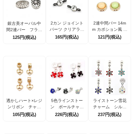
2カン ジョイント
2連中間バー 14m
銀古美オーバル中
パーツ クリアライ
m カボション風 ゴ
間2連バー フラワ
ンストーン ガラス
ールド台座コネク
ーモチーフ クリ
165円(税込)
121円(税込)
125円(税込)
ビジュ 8mm 全長2
ターパーツ（イエ
アラインストーン1
2mm カン内径3m
ロー／グリーン）
4×19ｍｍ （5811
m ハンドメイド金
穴径1mm アクセサ
3678）
具
リーパーツ 2個／1
0個
透かしハート×レジ
5色ラインストー
ライストーン雪花
ンリボン チャー
ン ボールチャー
チャーム シルバ
ム ゴールド ロ
ム ロンデル付
ー ロンデル付き
105円(税込)
226円(税込)
237円(税込)
ンデル付きトップ
き トップチャー
トップチャーム 6
チャーム 2色
ム（95805235）
色展開