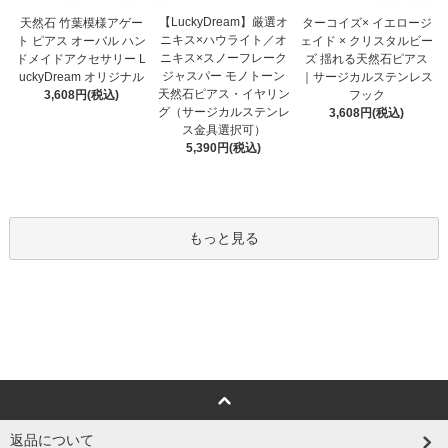
【LuckyDream】厳選オ
天然石 竹葉模様アゲー
ターコイズ× イエロージ
ニキス×ハウライト／オ
ト ピアス オーバル ハン
ェイド × クリスタルビー
ニキス×スノーフレーク
ドメイドアクセサリー L
ズ 揺れる天然石ピアス
ジャスパー モノトーン
uckyDream オリジナル
｜サージカルステンレス
天然石ピアス・イヤリン
3,608円(税込)
フック
グ（サージカルステンレ
3,608円(税込)
ス金具選択可）
5,390円(税込)
もっと見る
返品について