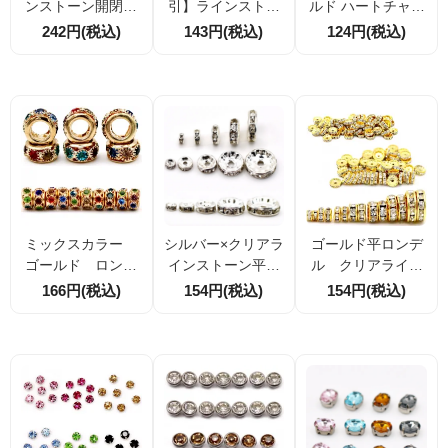
ンストーン開閉可
引】ラインストー
ルド ハートチャー
メタルビーズ×スト
ンロンデル 5mm・
ム クリアストーン
242円(税込)
143円(税込)
124円(税込)
ッパーシリコンロ
7mm ブラウン ×
付き 約13×9.5mm
ンデル セット
シルバー台座 穴径
カン付 アクセサリ
在庫限り2色
約1mm 厚み約2.3
ーパーツ 2個／10
mm アクセサリー
個割引
パーツ
ミックスカラー
シルバー×クリアラ
ゴールド平ロンデ
ゴールド ロンデ
インストーン平ロ
ル クリアライス
ル 大穴5ｍ 外
ンデル 4ｍｍ～12
トーン 4ｍｍ～1
166円(税込)
154円(税込)
154円(税込)
径10ｍｍ
ｍｍ 10個／100個
2ｍｍ 7サイズ展
割引
開