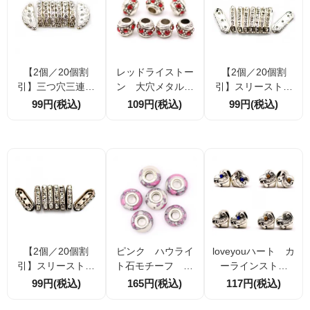
【2個／20個割
レッドライストー
【2個／20個割
引】三つ穴三連バ
ン 大穴メタルビ
引】スリーストー
ー シルバー ライン
ーズ 銀古美 1個
ンバー シルバー ラ
99円(税込)
109円(税込)
99円(税込)
ストーン付き アク
／10個 在庫限り
インストーン付き
セサリーパーツ 19
アクセサリーパー
×7.8mm×厚み3.5m
ツ 21×7.3mm×厚
m
み3.7mm
【2個／20個割
ピンク ハウライ
loveyouハート カ
引】スリーストー
ト石モチーフ 92
ーラインストー
ンバー ブラック ラ
5ロゴパンドラビー
ン 大穴メタルビ
99円(税込)
165円(税込)
117円(税込)
インストーン付き
ズ 在庫限り 2個
ーズ 在庫限り2
アクセサリーパー
／10個
色 1個／10個