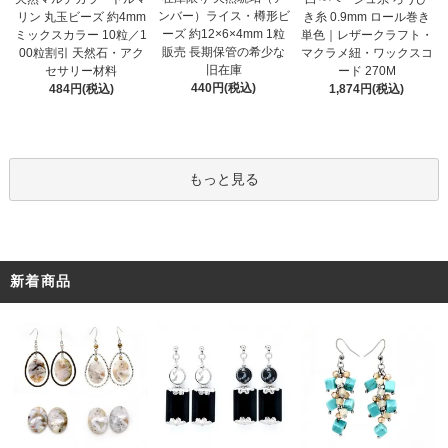
ンバー）ライス・樽形ビ
リン 丸玉ビーズ 約4mm
き糸 0.9mm ロール巻き
ーズ 約12×6×4mm 1粒
ミックスカラー 10粒／1
単色｜レザークラフト・
販売 長期保管の希少な
00粒割引 天然石・アク
マクラメ紐・ワックスコ
旧在庫
セサリー材料
ード 270M
440円(税込)
484円(税込)
1,874円(税込)
もっと見る
新着商品