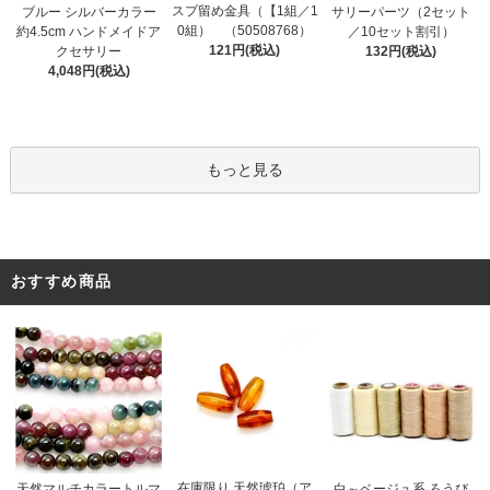
スプ留め金具（【1組／1
ブルー シルバーカラー
サリーパーツ（2セット
0組） （50508768）
約4.5cm ハンドメイドア
／10セット割引）
121円(税込)
クセサリー
132円(税込)
4,048円(税込)
もっと見る
おすすめ商品
在庫限り 天然琥珀（ア
天然マルチカラートルマ
白～ベージュ系 ろうび