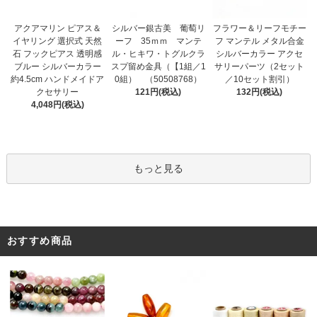
シルバー銀古美 葡萄リ
アクアマリン ピアス＆
フラワー＆リーフモチー
ーフ 35ｍｍ マンテ
イヤリング 選択式 天然
フ マンテル メタル合金
ル・ヒキワ・トグルクラ
石 フックピアス 透明感
シルバーカラー アクセ
スプ留め金具（【1組／1
ブルー シルバーカラー
サリーパーツ（2セット
0組） （50508768）
約4.5cm ハンドメイドア
／10セット割引）
121円(税込)
クセサリー
132円(税込)
4,048円(税込)
もっと見る
おすすめ商品