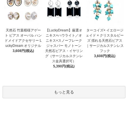
【LuckyDream】厳選オ
天然石 竹葉模様アゲー
ターコイズ× イエロージ
ニキス×ハウライト／オ
ト ピアス オーバル ハン
ェイド × クリスタルビー
ニキス×スノーフレーク
ドメイドアクセサリー L
ズ 揺れる天然石ピアス
ジャスパー モノトーン
uckyDream オリジナル
｜サージカルステンレス
天然石ピアス・イヤリン
3,608円(税込)
フック
グ（サージカルステンレ
3,608円(税込)
ス金具選択可）
5,390円(税込)
もっと見る