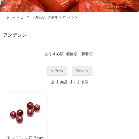
ホーム
>
ビーズ｜天然石ビーズ素材
>
アンデシン
アンデシン
おすすめ順
価格順
新着順
< Prev
Next >
1
1
1
全
商品
-
表示
アンデシン石 7mm