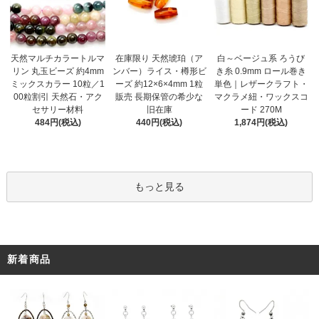
在庫限り 天然琥珀（ア
天然マルチカラートルマ
白～ベージュ系 ろうび
ンバー）ライス・樽形ビ
リン 丸玉ビーズ 約4mm
き糸 0.9mm ロール巻き
ーズ 約12×6×4mm 1粒
ミックスカラー 10粒／1
単色｜レザークラフト・
販売 長期保管の希少な
00粒割引 天然石・アク
マクラメ紐・ワックスコ
旧在庫
セサリー材料
ード 270M
440円(税込)
484円(税込)
1,874円(税込)
もっと見る
新着商品