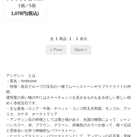
1個／5個
1,078円(税込)
1
1
1
全
商品
-
表示
< Prev
Next >
アンデシン とは、
・英名：Andesine
・特徴：長石グループの宝石の一種でムーンストーンやラブラドライトの仲
間、
透明度の高い物の中にはカラーチェンジを見せるものもある珍しい美しい煌
めく赤色宝石です。
・主な産地：ロシア・中国・チベット・コンゴ民主共和国、モンゴル、アメ
リカ、カナダ、オーストラリア
・アンデシン石の特徴としては透け感があり、光源の種類によって、シャン
パンカラー、赤、ブラウン、グリーン、赤褐色のカラーが放って、様々伝説
と意味合いを持つ神秘的なパワーストーン
・ヒーリングストーン・パワーストーンとして、アンデシンの石言葉・意味