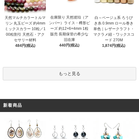
在庫限り 天然琥珀（ア
天然マルチカラートルマ
白～ベージュ系 ろうび
ンバー）ライス・樽形ビ
リン 丸玉ビーズ 約4mm
き糸 0.9mm ロール巻き
ーズ 約12×6×4mm 1粒
ミックスカラー 10粒／1
単色｜レザークラフト・
販売 長期保管の希少な
00粒割引 天然石・アク
マクラメ紐・ワックスコ
旧在庫
セサリー材料
ード 270M
440円(税込)
484円(税込)
1,874円(税込)
もっと見る
新着商品