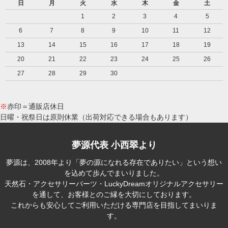
日
月
火
水
木
金
土
1
2
3
4
5
6
7
8
9
10
11
12
13
14
15
16
17
18
19
20
21
22
23
24
25
26
27
28
29
30
※
赤印＝通販店休日
日曜・祝祭日は原則休業（出荷対応できる場合もあります）
夢源代表 小西翠より
夢源は、2008年より「夢の源になれる存在でありたい」という想い
を込めて歩んでまいりました。
天然石・アクセサリーパーツ・LuckyDreamオリジナルアクセサリー
を通して、お客様とのご縁を大切にしております。
これからも安心してご利用いただける専門店を目指してまいりま
す。