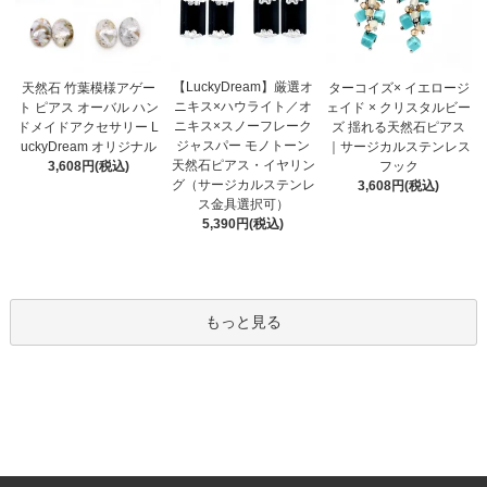
【LuckyDream】厳選オ
天然石 竹葉模様アゲー
ターコイズ× イエロージ
ニキス×ハウライト／オ
ト ピアス オーバル ハン
ェイド × クリスタルビー
ニキス×スノーフレーク
ドメイドアクセサリー L
ズ 揺れる天然石ピアス
ジャスパー モノトーン
uckyDream オリジナル
｜サージカルステンレス
天然石ピアス・イヤリン
3,608円(税込)
フック
グ（サージカルステンレ
3,608円(税込)
ス金具選択可）
5,390円(税込)
もっと見る