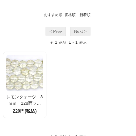
おすすめ順
価格順
新着順
< Prev
Next >
1
1
1
全
商品
-
表示
レモンクォーツ 8
ｍｍ 128面ラウ
ンドカット 1粒／
220円(税込)
10粒 【5019643
3】