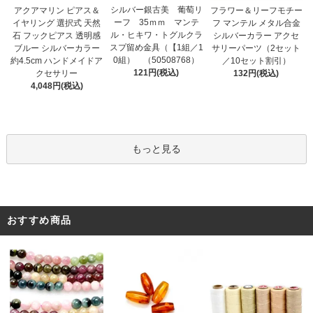
シルバー銀古美 葡萄リ
アクアマリン ピアス＆
フラワー＆リーフモチー
ーフ 35ｍｍ マンテ
イヤリング 選択式 天然
フ マンテル メタル合金
ル・ヒキワ・トグルクラ
石 フックピアス 透明感
シルバーカラー アクセ
スプ留め金具（【1組／1
ブルー シルバーカラー
サリーパーツ（2セット
0組） （50508768）
約4.5cm ハンドメイドア
／10セット割引）
121円(税込)
クセサリー
132円(税込)
4,048円(税込)
もっと見る
おすすめ商品