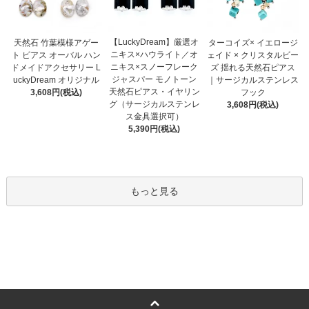
【LuckyDream】厳選オ
天然石 竹葉模様アゲー
ターコイズ× イエロージ
ニキス×ハウライト／オ
ト ピアス オーバル ハン
ェイド × クリスタルビー
ニキス×スノーフレーク
ドメイドアクセサリー L
ズ 揺れる天然石ピアス
ジャスパー モノトーン
uckyDream オリジナル
｜サージカルステンレス
天然石ピアス・イヤリン
3,608円(税込)
フック
グ（サージカルステンレ
3,608円(税込)
ス金具選択可）
5,390円(税込)
もっと見る