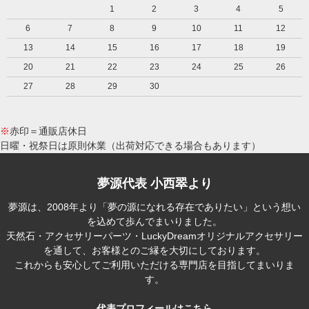
1
2
3
4
5
6
7
8
9
10
11
12
13
14
15
16
17
18
19
20
21
22
23
24
25
26
27
28
29
30
※
赤印＝通販店休日
日曜・祝祭日は原則休業（出荷対応できる場合もあります）
夢源代表 小西翠より
夢源は、2008年より「夢の源になれる存在でありたい」という想い
を込めて歩んでまいりました。
天然石・アクセサリーパーツ・LuckyDreamオリジナルアクセサリー
を通して、お客様とのご縁を大切にしております。
これからも安心してご利用いただける専門店を目指してまいりま
す。
代表プロフィールはこちら