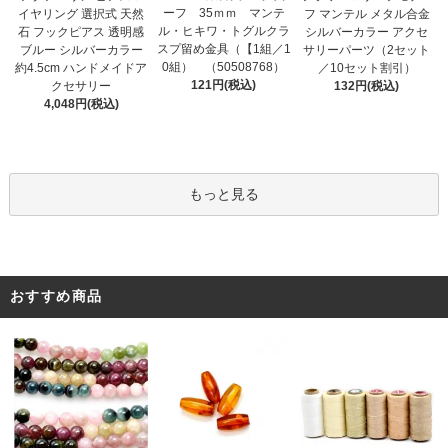
ーフ 35ｍｍ マンテ
イヤリング 選択式 天然
フ マンテル メタル合金
ル・ヒキワ・トグルクラ
石 フックピアス 透明感
シルバーカラー アクセ
スプ留め金具（【1組／1
ブルー シルバーカラー
サリーパーツ（2セット
0組） （50508768）
約4.5cm ハンドメイドア
／10セット割引）
121円(税込)
クセサリー
132円(税込)
4,048円(税込)
もっと見る
おすすめ商品