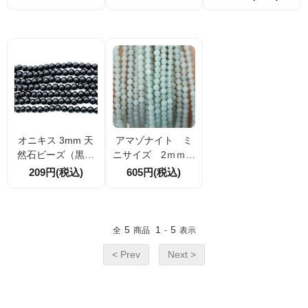
m～20mm
粒 【10648781
06488316】
4】
オニキス 3mm 天
アマゾナイト ミ
然石ビーズ（黒瑪
ニサイズ 2ｍｍ
瑙）1連／10粒・4
20粒／100粒
209円(税込)
605円(税込)
0粒・100粒割引対
応
5
1
5
全
商品
-
表示
< Prev
Next >