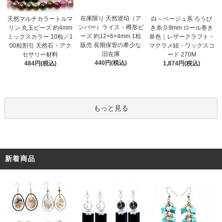
在庫限り 天然琥珀（ア
天然マルチカラートルマ
白～ベージュ系 ろうび
ンバー）ライス・樽形ビ
リン 丸玉ビーズ 約4mm
き糸 0.9mm ロール巻き
ーズ 約12×6×4mm 1粒
ミックスカラー 10粒／1
単色｜レザークラフト・
販売 長期保管の希少な
00粒割引 天然石・アク
マクラメ紐・ワックスコ
旧在庫
セサリー材料
ード 270M
440円(税込)
484円(税込)
1,874円(税込)
もっと見る
新着商品