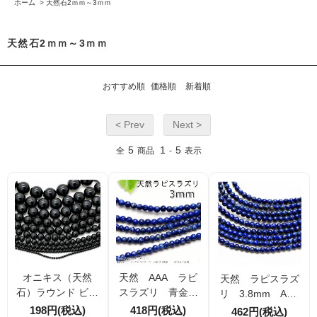
ホーム
>
天然石2ｍｍ～3ｍｍ
天然石2ｍｍ～3ｍｍ
おすすめ順
価格順
新着順
< Prev
Next >
5
1
5
全
商品
-
表示
オニキス（天然
天然 AAA ラピ
天然 ラピスラズ
石）ラウンド ビー
スラズリ 青金石
リ 3.8mm AAA
ズ サイズ一覧 3m
3mm 10粒／100
10粒／100粒 【1
198円(税込)
418円(税込)
462円(税込)