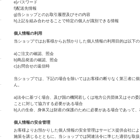
e)パスワード
f)配送先情報
g)当ショップとのお取引履歴及びその内容
h)上記を組み合わせることで特定の個人が識別できる情報
個人情報の利用
当ショップではお客様からお預かりした個人情報の利用目的は以下の
a)ご注文の確認、照会
b)商品発送の確認、照会
c)お問合せの返信時
当ショップでは、下記の場合を除いてはお客様の断りなく第三者に個
ん。
a)法令に基づく場合、及び国の機関若しくは地方公共団体又はその
ことに対して協力する必要がある場合
b)人の生命、身体又は財産の保護のために必要がある場合であって
個人情報の安全管理
お客様よりお預かりした個人情報の安全管理はサービス提供会社によ
施策を講じるとともに、当ショップでは関連法令に準じた適切な取扱