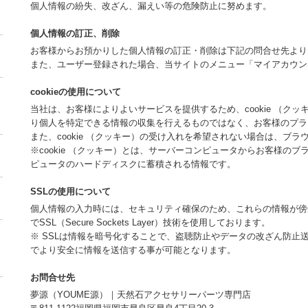
個人情報の紛失、改ざん、漏えい等の危険防止に努めます。
個人情報の訂正、削除
お客様からお預かりした個人情報の訂正・削除は下記の問合せ先より
また、ユーザー登録された場合、当サイトのメニュー「マイアカウン
cookieの使用について
当社は、お客様によりよいサービスを提供するため、cookie （ク
り個人を特定できる情報の収集を行えるものではなく、お客様のプラ
また、cookie （クッキー）の受け入れを希望されない場合は、ブ
※cookie （クッキー）とは、サーバーコンピュータからお客様の
ピュータのハードディスクに蓄積される情報です。
SSLの使用について
個人情報の入力時には、セキュリティ確保のため、これらの情報が傍
でSSL（Secure Sockets Layer）技術を使用しております。
※ SSLは情報を暗号化することで、盗聴防止やデータの改ざん防止
でより安全に情報を送信する事が可能となります。
お問合せ先
夢源（YOUME源）｜天然石アクセサリーパーツ専門店