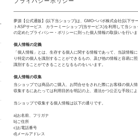
プライバシーポリシー
夢源【公式通販】(以下当ショップ)は、
GMOペパボ株式会社
(以下サ
トASPサービス
カラーミーショップ
(当サービス)を利用して当シ
の定めた
プライバシー・ポリシー
に則った個人情報の取扱いを行いま
個人情報の定義
「個人情報」とは、生存する個人に関する情報であって、当該情報に
り特定の個人を識別することができるもの、及び他の情報と容易に照
識別することができることとなるものをいいます。
個人情報の収集
当ショップでは商品のご購入、お問合せをされた際にお客様の個人情
収集するにあたっては利用目的を明記の上、適法かつ公正な手段によ
当ショップで収集する個人情報は以下の通りです。
a)お名前、フリガナ
b)ご住所
c)お電話番号
d)メールアドレス