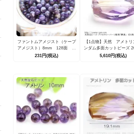
ファントムアメジスト（ケープ
【1点物】天然 アメトリ
アメジスト）8mm 128面 多
ンダム多面カットビーズ 2
面カットビーズ 2粒／20粒（25
（122324486）
231円(税込)
5,610円(税込)
404272）