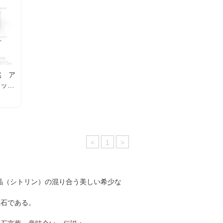
然 ア
カット
）
<
1
>
黄水晶（シトリン）の混り合う美しい希少な
宝石である。