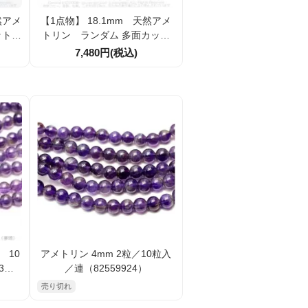
然アメ
【1点物】 18.1mm 天然アメ
カット
トリン ランダム 多面カット
）
ビーズ （175656531）
7,480円(税込)
 10
アメトリン 4mm 2粒／10粒入
3）
／連（82559924）
売り切れ