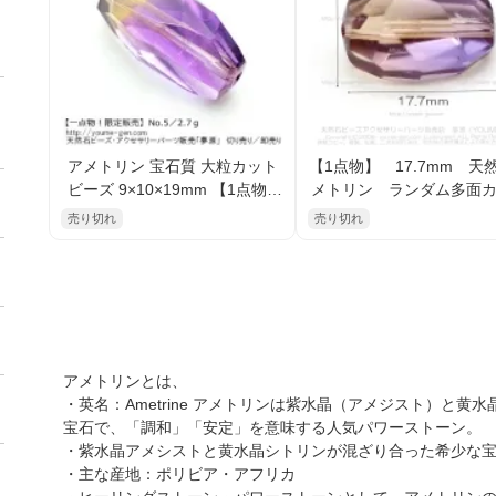
アメトリン 宝石質 大粒カット
【1点物】 17.7mm 天
ビーズ 9×10×19mm 【1点物N
メトリン ランダム多面
o.5 ／2.7ｇ】（122325982）
ビーズ （175600159
売り切れ
売り切れ
アメトリンとは、
・英名：Ametrine アメトリンは紫水晶（アメジスト）と
宝石で、「調和」「安定」を意味する人気パワーストーン。
・紫水晶アメシストと黄水晶シトリンが混ざり合った希少な
・主な産地：ポリビア・アフリカ