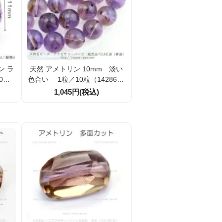
ン ラ
天然 アメトリン 10mm 淡い
0mm
色合い 1粒／10粒（1428601
28）
1,045円(税込)