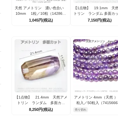
天然 アメトリン 濃い色合い
【1点物】 19.1mm 天
10mm 1粒／10粒（1428607
トリン ランダム 多面
35）
ビーズ（175655309
1,045円(税込)
7,150円(税込)
【1点物】 21.4mm 天然アメ
アメトリン 4mm（天然 ）
トリン ランダム 多面カッ
粒入／50粒入（7415666
ト ビーズ （175728128）
【在庫限定】
8,250円(税込)
売り切れ