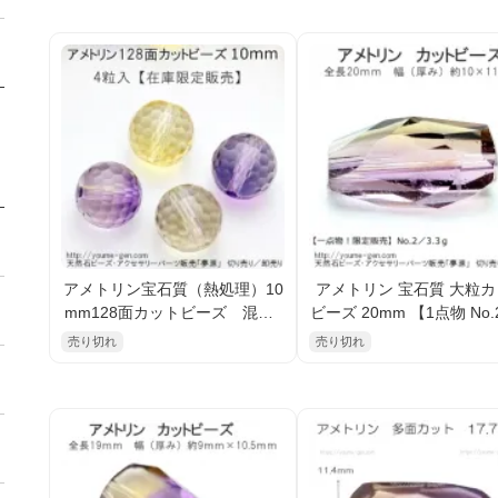
アメトリン宝石質（熱処理）10
アメトリン 宝石質 大粒
mm128面カットビーズ 混色5
ビーズ 20mm 【1点物 No.
粒入（122322271）
3ｇ】（122325138）
売り切れ
売り切れ