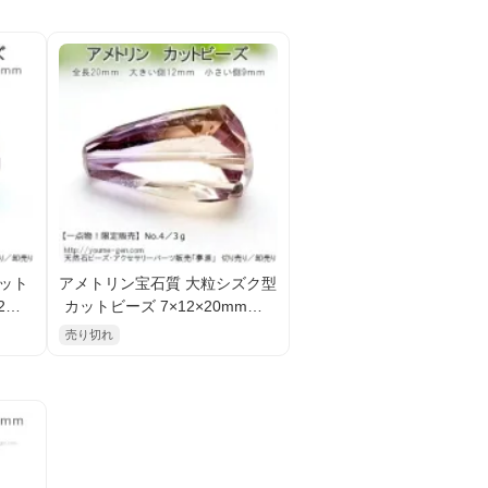
カット
アメトリン宝石質 大粒シズク型
2／3.
カットビーズ 7×12×20mm【1
点物No.4／3ｇ】（12232554
売り切れ
7）