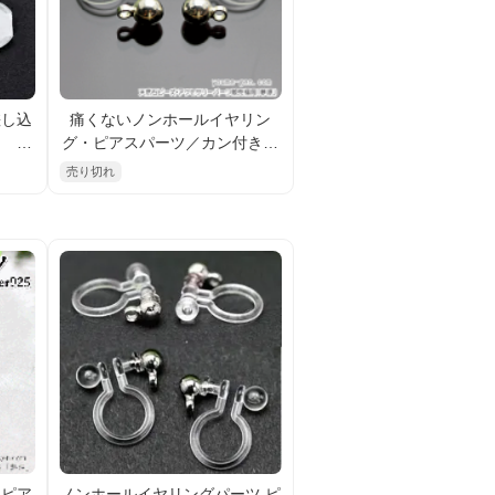
差し込
痛くないノンホールイヤリン
ム ク
グ・ピアスパーツ／カン付き白
個
銀シルバー×医療樹脂／2個入か
売り切れ
ら／日本製（95779973 ）
・ピア
ノンホールイヤリングパーツ ピ