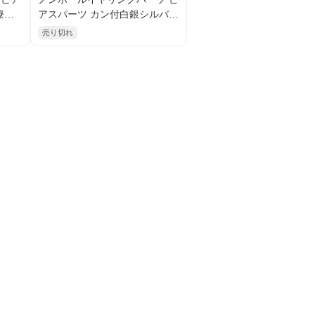
療樹
アスパーツ カン付白銀シルバー
パー
×医療樹脂／2個入から（10212
売り切れ
62）
7172）