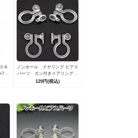
アスキ
ノンホール イヤリング ピアス
×7m
パーツ カン付きイアリングパ
下防止
ーツ 8×11.5ｍｍ 2個入／20
129円(税込)
イヤリ
個入
イドア