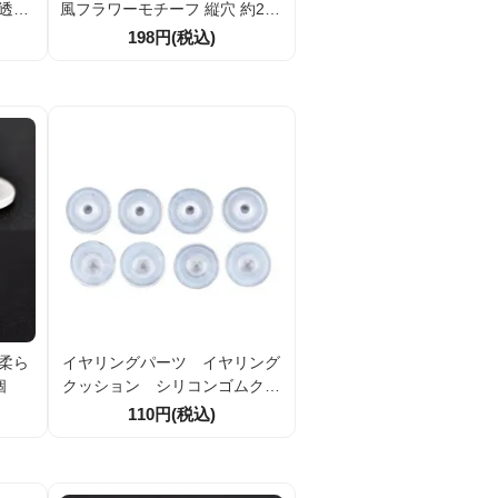
 透け
風フラワーモチーフ 縦穴 約23×
 アク
19mm ピンクコーラルカラー 2
198円(税込)
イド素
個／20個割引 ハンドメイドパ
ーツ
 柔ら
イヤリングパーツ イヤリング
個
クッション シリコンゴムクッ
ション 2個／20個
110円(税込)