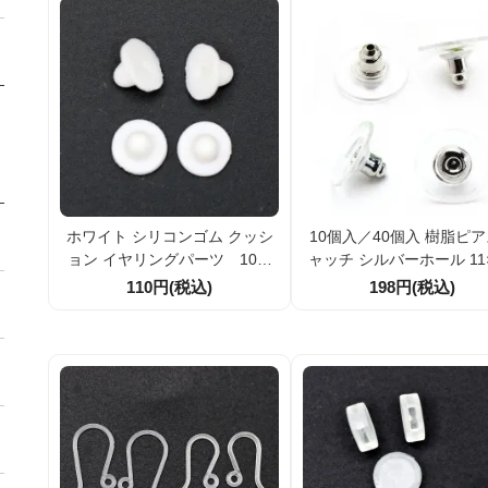
ホワイト シリコンゴム クッシ
10個入／40個入 樹脂ピ
ョン イヤリングパーツ 10個
ャッチ シルバーホール 11
／40個
m｜アレルギー対応｜落
110円(税込)
198円(税込)
＆安定感UP｜軽量樹脂製
ングキャッチ｜ハンドメ
クセサリーパーツ