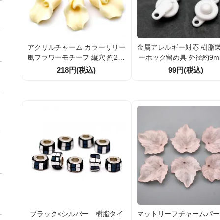
アクリルチャーム カラーリリー
金属アレルギー対応 樹脂
風フラワーモチーフ 縦穴 約23×
ーホック留め具 外径約9m
19mm クリーム 2個／20個割引
長約16mm カン穴径1.5m
218円(税込)
99円(税込)
ハンドメイドパーツ
クセサリーパーツ・エン
ツ（1個／10個割引）
ブラック×シルバー 樹脂タイ
マットリーフチャームパー