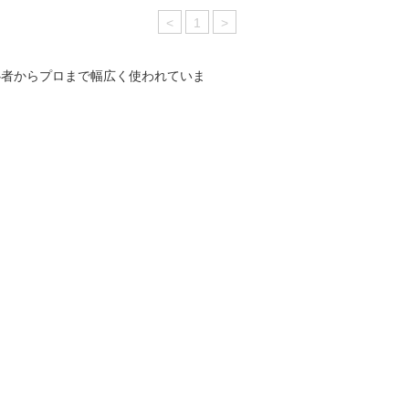
<
1
>
心者からプロまで幅広く使われていま