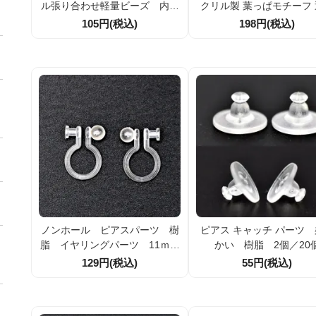
ル張り合わせ軽量ビーズ 内径
クリル製 葉っぱモチーフ
4.3ｍｍ外径13ｍｍ 在庫処
感ピンク 10個／40個割引
105円(税込)
198円(税込)
分 2個／10個
セサリーパーツ ハンドメ
材
ノンホール ピアスパーツ 樹
ピアス キャッチ パーツ
脂 イヤリングパーツ 11ｍｍ
かい 樹脂 2個／20
×8ｍｍ 【２個／20個】
129円(税込)
55円(税込)