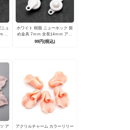
製ニュ
ホワイト 樹脂 ニューホック 留
m 全
め金具 7ｍｍ 全長14ｍｍ アク
m ア
セサリーエンドパーツ 1個/10個
99円(税込)
ドパー
割引
ツ ア
アクリルチャーム カラーリリー