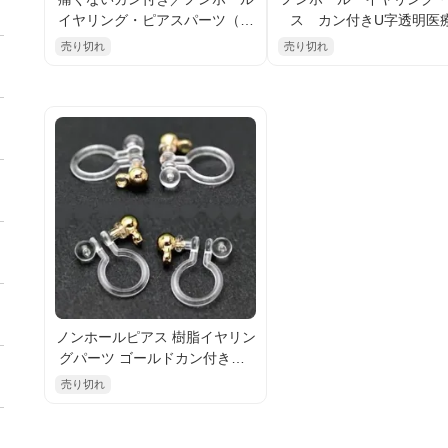
イヤリング・ピアスパーツ（イ
ス カン付きU字透明医
アリング）／ロジウムシルバー
脂 痛くないイヤリング
売り切れ
売り切れ
×医療樹脂／日本特製（957803
ツ 2個／20個入（967928
82）
ノンホールピアス 樹脂イヤリン
グパーツ ゴールドカン付き｜2
個入／20個入割引｜アレルギー
売り切れ
対応｜痛くなりにくい透明イヤ
リング金具｜ハンドメイドアク
セサリーパーツ