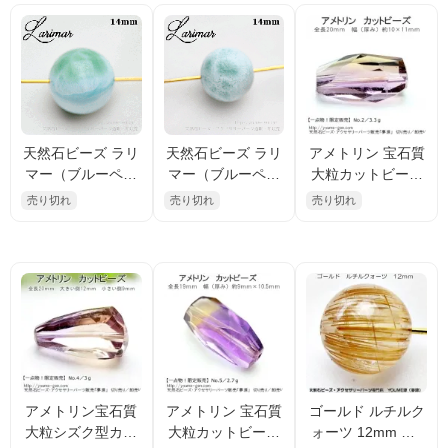
天然石ビーズ ラリ
天然石ビーズ ラリ
アメトリン 宝石質
マー（ブルーペク
マー（ブルーペク
大粒カットビーズ
トライト） 14mm
トライト） 14mm
20mm 【1点物 No.
売り切れ
売り切れ
売り切れ
1粒【95310408】
1粒【95310793】
2／3.3ｇ】（1223
25138）
アメトリン宝石質
アメトリン 宝石質
ゴールド ルチルク
大粒シズク型カッ
大粒カットビーズ
ォーツ 12mm 1