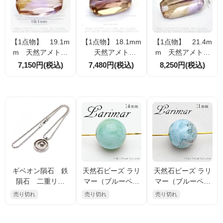
【1点物】 19.1m
【1点物】 18.1mm
【1点物】 21.4m
m 天然アメトリ
天然アメトリ
m 天然アメトリ
ン ランダム 多面
ン ランダム 多面
ン ランダム 多
7,150円(税込)
7,480円(税込)
8,250円(税込)
カット ビーズ（1
カット ビーズ
面カット ビーズ
75655309）
（175656531）
（175728128）
ギベオン隕石 鉄
天然石ビーズ ラリ
天然石ビーズ ラリ
隕石 二重リン
マー（ブルーペク
マー（ブルーペク
グ ペンダントト
トライト） 14mm
トライト） 11mm
売り切れ
売り切れ
売り切れ
ップ｜ネックレス
1粒（95309278）
1粒（95309947）