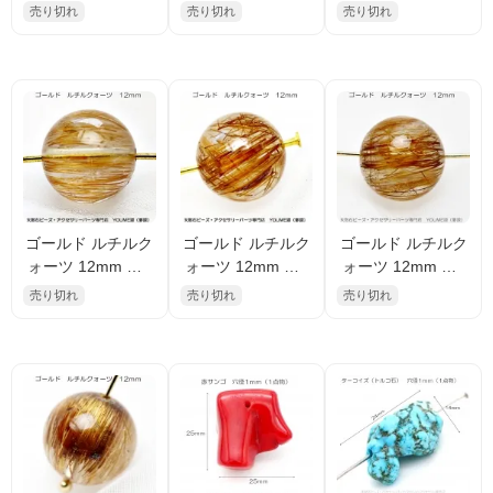
トビーズ 7×12×20
9×10×19mm 【1点
点物No.3（155960
売り切れ
売り切れ
売り切れ
mm【1点物No.4／
物No.5 ／2.7ｇ】
054）
3ｇ】（12232554
（122325982）
7）
ゴールド ルチルク
ゴールド ルチルク
ゴールド ルチルク
ォーツ 12mm 1
ォーツ 12mm 1
ォーツ 12mm 1
点物No.5（155960
点物No.6（155962
点物No.7（155967
売り切れ
売り切れ
売り切れ
530）
970）
145）