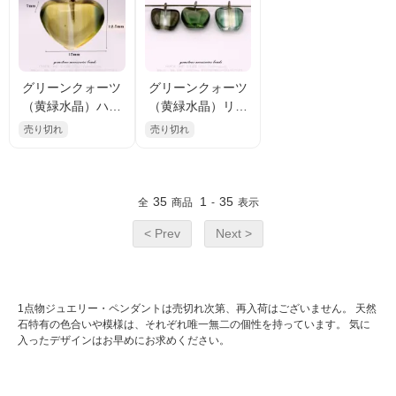
グリーンクォーツ
グリーンクォーツ
（黄緑水晶）ハー
（黄緑水晶）リン
ト トップチャー
ゴ トップチャー
売り切れ
売り切れ
ム 15ｍｍ（1822
ム 13ｍｍ（1822
65208）
65208）
35
1
35
全
商品
-
表示
< Prev
Next >
1点物ジュエリー・ペンダントは売切れ次第、再入荷はございません。 天然
石特有の色合いや模様は、それぞれ唯一無二の個性を持っています。 気に
入ったデザインはお早めにお求めください。