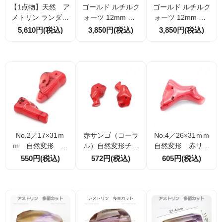
【1点物】天然 ア
ゴールド ルチルク
ゴールド ルチルク
メトリン ランダム
ォーツ 12mm 1
ォーツ 12mm 1
多面カットビーズ
点物No.1（155959
点物No.4（155960
5,610円(税込)
3,850円(税込)
3,850円(税込)
20mm （1223244
480）
236）
86）
No.2／17×31ｍ
赤サンゴ（コーラ
No.4／26×31ｍｍ
ｍ 自然変形 赤
ル）自然変形チャ
自然変形 赤サン
サンゴ（コーラ
ーム 1ｍｍ穴開
ゴ（コーラル）1ｍ
550円(税込)
572円(税込)
605円(税込)
ル）1ｍｍ穴開き
き 1点物No.3 1
ｍ穴開き 1点物チ
1点物チャーム
7×28ｍｍ
ャーム
（158961275）