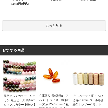
4,048円(税込)
もっと見る
おすすめ商品
在庫限り 天然琥珀（ア
天然マルチカラートルマ
白～ベージュ系 ろうび
ンバー）ライス・樽形ビ
リン 丸玉ビーズ 約4mm
き糸 0.9mm ロール巻き
ーズ 約12×6×4mm 1粒
ミックスカラー 10粒／1
単色｜レザークラフト・