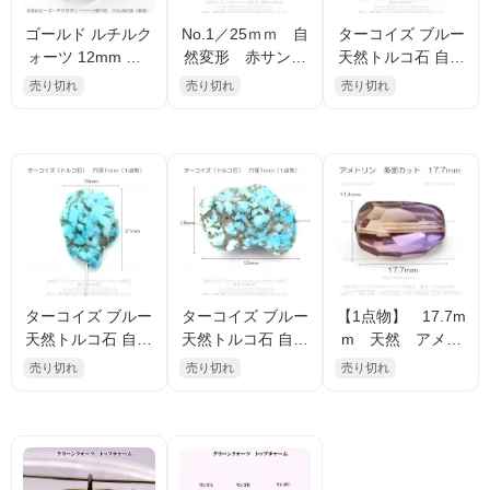
ゴールド ルチルク
No.1／25ｍｍ 自
ターコイズ ブルー
ォーツ 12mm 1
然変形 赤サンゴ
天然トルコ石 自然
点物No.8（155967
（コーラル）1ｍｍ
形のビーズ 1ｍｍ
売り切れ
売り切れ
売り切れ
280）
穴開き 1点物チャ
穴径貫通 1点物1
ーム （15896122
4×24ｍｍ／No.1
7）
（158963050）
ターコイズ ブルー
ターコイズ ブルー
【1点物】 17.7m
天然トルコ石 自然
天然トルコ石 自然
m 天然 アメト
形のビーズ 1ｍｍ
形のビーズ 1ｍｍ
リン ランダム多
売り切れ
売り切れ
売り切れ
穴径貫通 1点物1
穴径貫通 1点物1
面カットビーズ
5×21ｍｍ／No.2
4×22ｍｍ／No.3（
（175600159）
（158963356）
158963614）