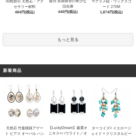
販売 長期保管の希少な
00粒割引 天然石・アク
マクラメ紐・ワックスコ
旧在庫
セサリー材料
ード 270M
440円(税込)
484円(税込)
1,874円(税込)
もっと見る
新着商品
【LuckyDream】厳選オ
天然石 竹葉模様アゲー
ターコイズ× イエロージ
ニキス×ハウライト／オ
ト ピアス オーバル ハン
ェイド × クリスタルビー