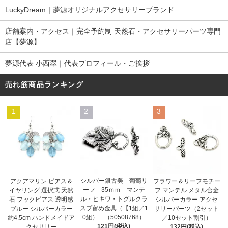
LuckyDream｜夢源オリジナルアクセサリーブランド
店舗案内・アクセス｜完全予約制 天然石・アクセサリーパーツ専門
店【夢源】
夢源代表 小西翠｜代表プロフィール・ご挨拶
売れ筋商品ランキング
1
2
3
シルバー銀古美 葡萄リ
アクアマリン ピアス＆
フラワー＆リーフモチー
ーフ 35ｍｍ マンテ
イヤリング 選択式 天然
フ マンテル メタル合金
ル・ヒキワ・トグルクラ
石 フックピアス 透明感
シルバーカラー アクセ
スプ留め金具（【1組／1
ブルー シルバーカラー
サリーパーツ（2セット
0組） （50508768）
約4.5cm ハンドメイドア
／10セット割引）
121円(税込)
クセサリー
132円(税込)