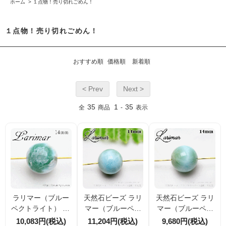
ホーム
>
１点物！売り切れごめん！
１点物！売り切れごめん！
おすすめ順
価格順
新着順
< Prev
Next >
35
1
35
全
商品
-
表示
ラリマー（ブルー
天然石ビーズ ラリ
天然石ビーズ ラリ
ペクトライト） 14
マー（ブルーペク
マー（ブルーペク
mm 1点物（26354
トライト） 14mm
トライト） 14mm
10,083円(税込)
11,204円(税込)
9,680円(税込)