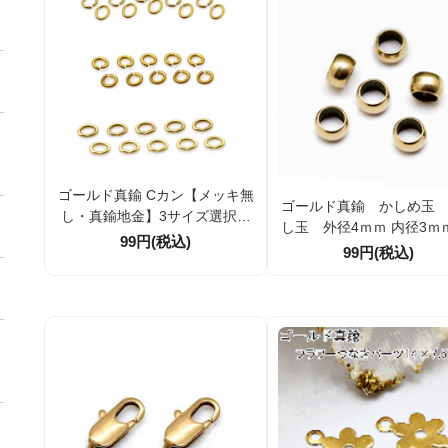
ゴールド真鍮 Cカン【メッキ無
ゴールド真鍮 かしめ玉
し・真鍮地金】3サイズ選択可
し玉 外径4ｍｍ 内径3ｍ
｜線径0.7mm／1.0mm｜10個
99円(税込)
0個／100個（8698676
99円(税込)
／100個割引｜アクセサリーパ
ーツ