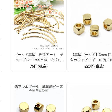
ゴールド真鍮 円弧アート チ
【真鍮ゴールド】3mm 
ューブパーツ55ｍｍ 穴径1.5
角カットビーズ 10個／1
ｍｍ 2個入／20個入（852527
割引｜艶ありメタルパー
75円(税込)
223円(税込)
99）
クセサリー素材に