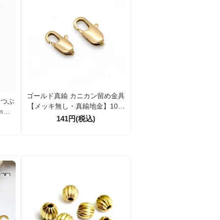
ゴールド真鍮 カニカン留め金具
 つぶ
【メッキ無し・真鍮地金】10m
ｍ 1
m／12mm サイズ選択可｜アク
141円(税込)
1）
セサリーパーツ｜1個／10個割
引