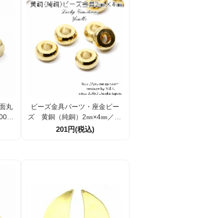
四面丸
ビーズ金具パーツ・座金ビー
00個
ズ 黄銅（純銅）2㎜×4㎜／10
ツ・ア
個入～【75602515】
201円(税込)