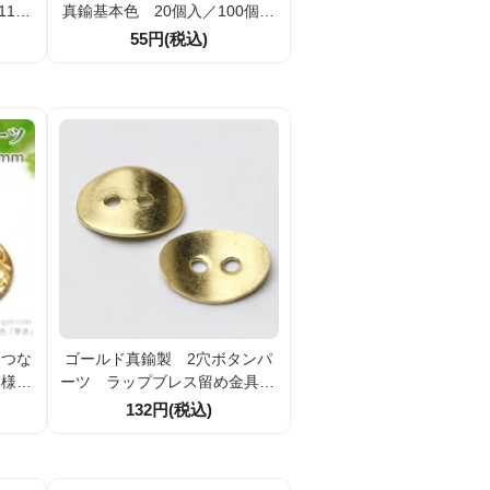
11ｍ
真鍮基本色 20個入／100個入
（90191295）
55円(税込)
トつな
ゴールド真鍮製 2穴ボタンパ
模様サ
ーツ ラップブレス留め金具11
ド真鍮
×14ｍｍ 1個／10個割引
132円(税込)
）