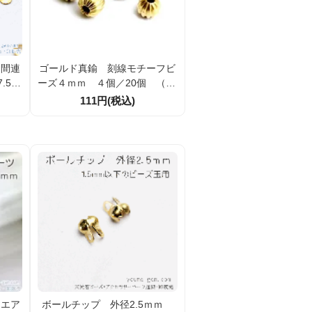
中間連
ゴールド真鍮 刻線モチーフビ
.5ｍ
ーズ４ｍｍ ４個／20個 （88
／4
236055）
111円(税込)
）
クエア
ボールチップ 外径2.5ｍｍ