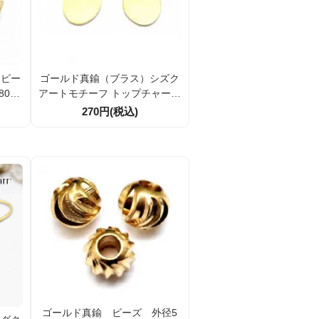
トビー
ゴールド真鍮（ブラス）シズク
050
アートモチーフ トップチャーム
パーツ 28ｍｍ 2個／10個割引
270円(税込)
ゴールド真鍮 ビーズ 外径5