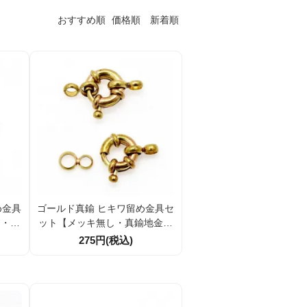
おすすめ順
価格順
新着順
め金具
ゴールド真鍮 ヒキワ留め金具セ
し・真
ット【メッキ無し・真鍮地金】
10個
直径10mm｜ダルマカン付き｜
275円(税込)
ーパー
1セット／10セット割引