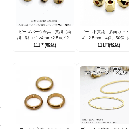
ビーズパーツ金具 黄銅（純
ゴールド真鍮 多面カッ
銅）製コイン4mm×2.5㎜／2個
ズ 2.5mm 4個／50個（8
入りから [80500775]
1634）
111円(税込)
111円(税込)