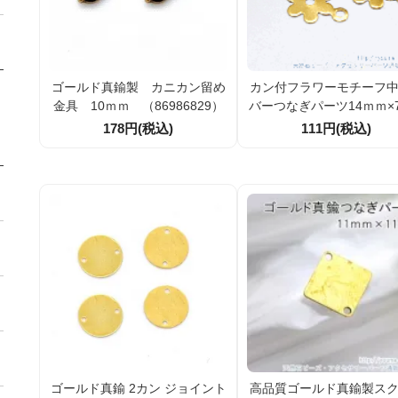
ゴールド真鍮製 カニカン留め
カン付フラワーモチーフ
金具 10ｍｍ （86986829）
バーつなぎパーツ14ｍｍ×7
ｍ／高品質ゴールド真鍮製
178円(税込)
111円(税込)
個入から（88098231
ゴールド真鍮 2カン ジョイント
高品質ゴールド真鍮製ス