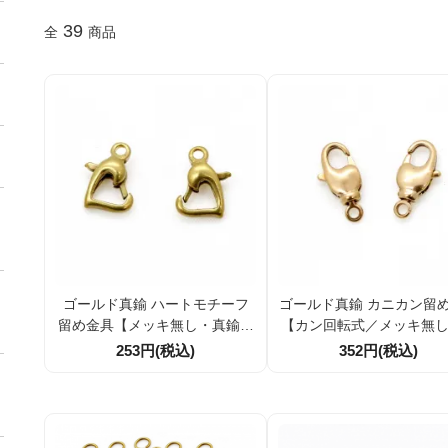
39
全
商品
ゴールド真鍮 ハートモチーフ
ゴールド真鍮 カニカン留
留め金具【メッキ無し・真鍮地
【カン回転式／メッキ無
金】約12mm｜1個／10個セッ
鍮地金】約12mm｜1個／
253円(税込)
352円(税込)
ト割引｜アクセサリーパーツ
セット割引｜アクセサリ
ツ