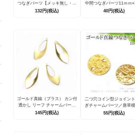
つなぎパーツ【メッキ無し・真
中間つなぎパーツ11ｍｍ×
鍮地金】外径12mm｜4個／20
ｍ（88398241）
132円(税込)
40円(税込)
個セット割引｜アクセサリーパ
ーツ
ゴールド真鍮（ブラス） カン付
二つ穴コイン型ジョイン
透かし リーフ チャームパーツ
ぎチャームパーツ／唐草
18×7ｍｍ 4個／20個割引
ークルモチーフ ゴール
145円(税込)
55円(税込)
10ｍｍ（102419820