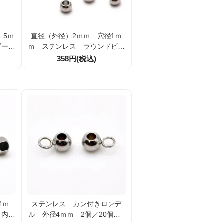
.5ｍ
直径（外径）2ｍｍ 穴径1ｍ
ビーズ
ｍ ステンレス ラウンドビー
107
ズ 高品質A級 10個／100個
358円(税込)
（107202484）
4ｍ
ステンレス カン付きロンデ
 内径
ル 外径4ｍｍ 2個／20個（1