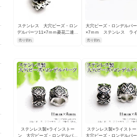
ステンレス 大穴ビーズ・ロン
大穴ビーズ・ロンデルパー
デルパーツ11×7ｍｍ菱花二連モ
×7ｍｍ ステンレス ラ
チーフ 【在庫限定】 （9667
トーン×バタフライモチ
売り切れ
売り切れ
3411）
【在庫限定】（9667431
ステンレス製×ラインストー
ステンレス製×ライスト
ン 大穴ビーズ・ロンデルパー
大穴ビーズ・ロンデルパー