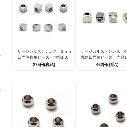
サージカルステンレス 3ｍｍ
サージカルステンレス 4
四面体直角ビーズ 内径1.8ｍ
丸角四面体ビーズ 内径1.
ｍ 10個/50個（107187722）
ｍ 10個/50個（1071880
275円(税込)
462円(税込)