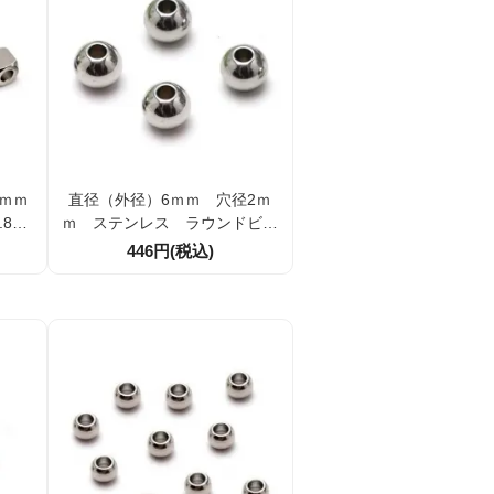
ｍｍ
直径（外径）6ｍｍ 穴径2ｍ
8ｍ
ｍ ステンレス ラウンドビー
34）
ズ 高品質A級 10個／50個
446円(税込)
（107195742）