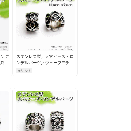
ロンデ
ステンレス製／大穴ビーズ・ロ
金具／
ンデルパーツ／ウェーブモチー
1）
フ 11×7ｍｍ（96672813）
売り切れ