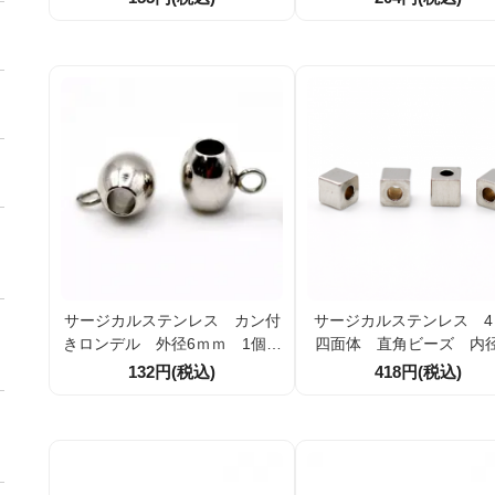
サージカルステンレス カン付
サージカルステンレス 4
きロンデル 外径6ｍｍ 1個／
四面体 直角ビーズ 内径1
10個（96670294）
ｍｍ（107063922）
132円(税込)
418円(税込)