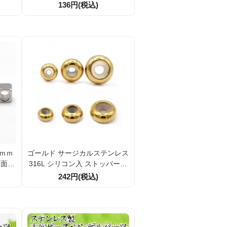
1936
34196736）
136円(税込)
ｍｍ
ゴールド サージカルステンレス
多面体
316L シリコン入 ストッパービ
674
ーズ スライドボール 6mm8ｍ
242円(税込)
ｍ10mm（167955822）