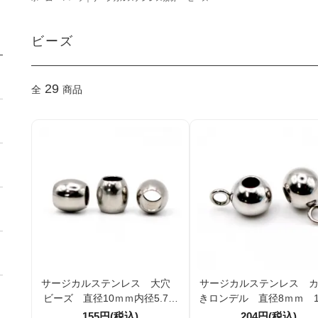
ビーズ
29
全
商品
サージカルステンレス 大穴
サージカルステンレス 
ビーズ 直径10ｍｍ内径5.7ｍ
きロンデル 直径8ｍｍ 
ｍ 1個／10個 （92809496）
10個（96669037）
155円(税込)
204円(税込)