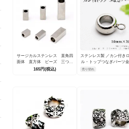
サージカルステンレス 直角四
ステンレス製 ／カン付き
面体 直方体 ビーズ 三つサ
ル・トップつなぎパーツ
イズ展開 2個/10個
14×10ｍｍ（9666828
165円(税込)
売り切れ