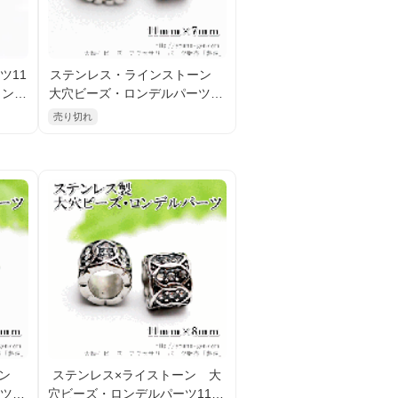
ツ11
ステンレス・ラインストーン
インス
大穴ビーズ・ロンデルパーツ11
ーフ
×7ｍｍハートリボンモチーフ
売り切れ
8）
【在庫限定】（96674496）
ーン
ステンレス×ライストーン 大
ツ11
穴ビーズ・ロンデルパーツ11×8