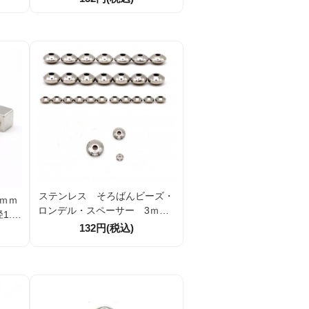
ステンレス そろばんビーズ・
ｍｍ
ロンデル・スペーサー 3ｍｍ5
.8
ｍｍ7ｍｍ 10個/50個
132円(税込)