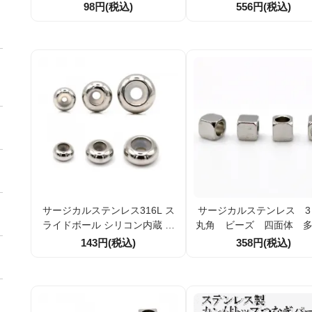
0個（121681455）
1.2ｍｍ 10個/50個（134
98円(税込)
556円(税込)
10）
サージカルステンレス316L ス
サージカルステンレス 3
ライドボール シリコン内蔵 ス
丸角 ビーズ 四面体 
トッパービーズ
キューブ 10個/50個 （1
143円(税込)
358円(税込)
47577）