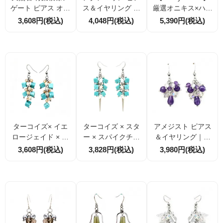
ゲート ピアス オー
ス＆イヤリング 選
厳選オニキス×ハウ
バル ハンドメイド
択式 天然石 フック
ライト／オニキス×
3,608円(税込)
4,048円(税込)
5,390円(税込)
アクセサリー Luck
ピアス 透明感ブル
スノーフレークジ
yDream オリジナ
ー シルバーカラー
ャスパー モノトー
ル
約4.5cm ハンドメ
ン天然石ピアス・
イドアクセサリー
イヤリング（サー
ジカルステンレス
金具選択可）
ターコイズ× イエ
ターコイズ × スタ
アメジスト ピアス
ロージェイド × ク
ー × スパイクチャ
＆イヤリング｜紫
リスタルビーズ 揺
ーム 揺れる天然石
水晶 天然石 揺れる
3,608円(税込)
3,828円(税込)
3,980円(税込)
れる天然石ピアス
ロングピアス｜Lu
葡萄デザイン Luck
｜サージカルステ
ckyDream
yDream
ンレスフック