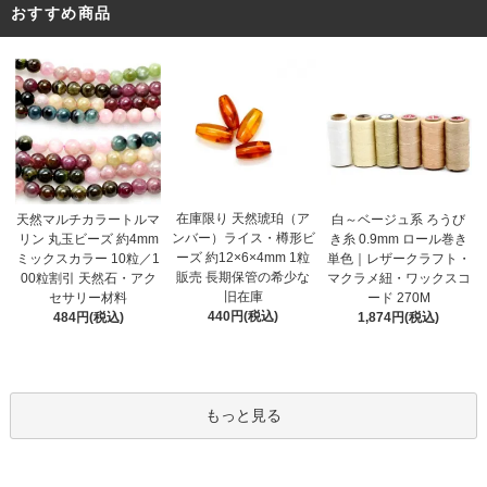
おすすめ商品
在庫限り 天然琥珀（ア
天然マルチカラートルマ
白～ベージュ系 ろうび
ンバー）ライス・樽形ビ
リン 丸玉ビーズ 約4mm
き糸 0.9mm ロール巻き
ーズ 約12×6×4mm 1粒
ミックスカラー 10粒／1
単色｜レザークラフト・
販売 長期保管の希少な
00粒割引 天然石・アク
マクラメ紐・ワックスコ
旧在庫
セサリー材料
ード 270M
440円(税込)
484円(税込)
1,874円(税込)
もっと見る