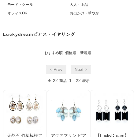
モード・クール
大人・上品
オフィスOK
お出かけ・華やか
Luckydreamピアス・イヤリング
おすすめ順
価格順
新着順
< Prev
Next >
22
1
22
全
商品
-
表示
天然石 竹葉模様ア
アクアマリン ピア
【LuckyDream】