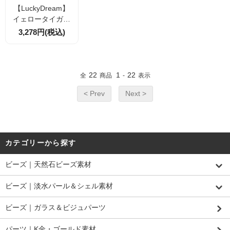
【LuckyDream】
イェロータイガー
アイ ピアス・イヤ
3,278円(税込)
リング｜揺れる煌
めきガラスビーズ
｜LuckyDream 天
然石アクセサリー
22
1
22
全
商品
-
表示
< Prev
Next >
カテゴリーから探す
ビーズ｜天然石ビーズ素材
ビーズ｜淡水パール＆シェル素材
ビーズ｜ガラス＆ビジュパーツ
パーツ｜K金・ゴールド素材