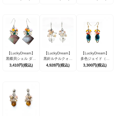
ー×ステンレスムー
｜揺れるチェーン
ラルホワイトシェ
ン｜揺れる天然石
デザイン｜LuckyD
ル×天然石ブルージ
アクセサリー
ream 天然石アク
ェイド｜大人可愛
セサリー
いサークルピアス
LuckyDream
【LuckyDream】
【LuckyDream】
【LuckyDream】
黒蝶貝シェル ダイ
黒針ルチルクォー
多色ジェイド（玉
ヤ型 ピアス・イヤ
ツ×ストロベリーク
髄）ピアス・イヤ
3,410円(税込)
4,928円(税込)
3,300円(税込)
リング｜天然石×ガ
ォーツ ピアス・イ
リング｜LuckyDre
ラスビーズ
ヤリング｜オーロ
am 天然石アクセ
ラクォーツの輝き
サリー 上品カラフ
天然石アクセサリ
ル
ー