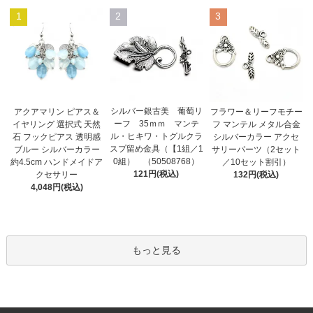
1
2
3
シルバー銀古美 葡萄リ
アクアマリン ピアス＆
フラワー＆リーフモチー
ーフ 35ｍｍ マンテ
イヤリング 選択式 天然
フ マンテル メタル合金
ル・ヒキワ・トグルクラ
石 フックピアス 透明感
シルバーカラー アクセ
スプ留め金具（【1組／1
ブルー シルバーカラー
サリーパーツ（2セット
0組） （50508768）
約4.5cm ハンドメイドア
／10セット割引）
121円(税込)
クセサリー
132円(税込)
4,048円(税込)
もっと見る