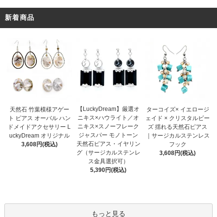
新着商品
【LuckyDream】厳選オ
天然石 竹葉模様アゲー
ターコイズ× イエロージ
ニキス×ハウライト／オ
ト ピアス オーバル ハン
ェイド × クリスタルビー
ニキス×スノーフレーク
ドメイドアクセサリー L
ズ 揺れる天然石ピアス
ジャスパー モノトーン
uckyDream オリジナル
｜サージカルステンレス
天然石ピアス・イヤリン
3,608円(税込)
フック
グ（サージカルステンレ
3,608円(税込)
ス金具選択可）
5,390円(税込)
もっと見る