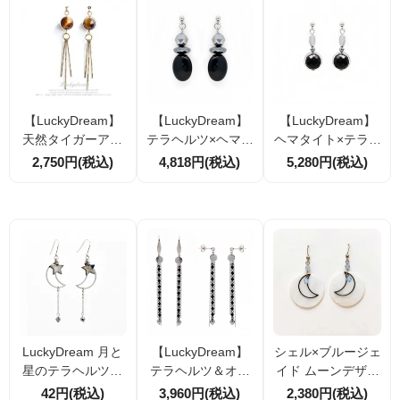
系選択可｜サージ
カルステンレス
【LuckyDream】
【LuckyDream】
【LuckyDream】
天然タイガーアイ
テラヘルツ×ヘマタ
ヘマタイト×テラヘ
揺れるロングピア
イト×オニキス ロ
ルツ×オニキス 天
2,750円(税込)
4,818円(税込)
5,280円(税込)
ス＆イヤリング｜
ングピアス／イヤ
然石ビーズの耳飾
ゴールドカラー《L
リング｜大人モー
り｜ピアス・イヤ
uckyDream》
ド天然石アクセサ
リング（サージカ
リー
ルステンレス）
LuckyDream 月と
【LuckyDream】
シェル×ブルージェ
星のテラヘルツピ
テラヘルツ＆オニ
イド ムーンデザイ
アス｜シェルスタ
キス ロングピアス
ンピアス｜ナチュ
42円(税込)
3,960円(税込)
2,380円(税込)