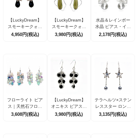
【LuckyDream】
【LuckyDream】
水晶＆レインボー
スモーキークォー
スモーキークォー
水晶 ピアス・イヤ
ツ 多面カットピア
ツ 多面カット ピア
リング サージカル
4,950円(税込)
3,980円(税込)
2,178円(税込)
ス｜金属アレルギ
ス・イヤリング｜
ステンレス金具 透
ー対応サージカル
シルバーカラー 揺
明感 天然石アクセ
ステンレス
れる天然石アクセ
サリー
サリー
フローライト ピア
【LuckyDream】
テラヘルツ×ステン
ス｜天然石フロー
オニキス ピアス・
レススター ロング
ライト×オーロラク
イヤリング｜揺れ
ピアス｜天然石6m
3,608円(税込)
3,980円(税込)
3,135円(税込)
リスタル クラスタ
る多連デザイン シ
m・8mm｜揺れる
ー ピアス 4cm｜ブ
ルバーカラー 天然
星チャーム｜金属
ルー系・グリーン
石アクセサリー
アレルギー対応