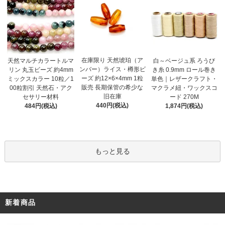
在庫限り 天然琥珀（ア
天然マルチカラートルマ
白～ベージュ系 ろうび
ンバー）ライス・樽形ビ
リン 丸玉ビーズ 約4mm
き糸 0.9mm ロール巻き
ーズ 約12×6×4mm 1粒
ミックスカラー 10粒／1
単色｜レザークラフト・
販売 長期保管の希少な
00粒割引 天然石・アク
マクラメ紐・ワックスコ
旧在庫
セサリー材料
ード 270M
440円(税込)
484円(税込)
1,874円(税込)
もっと見る
新着商品