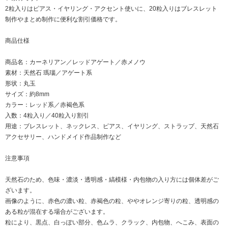
2粒入りはピアス・イヤリング・アクセント使いに、20粒入りはブレスレット
制作やまとめ制作に便利な割引価格です。
商品仕様
商品名：カーネリアン／レッドアゲート／赤メノウ
素材：天然石 瑪瑙／アゲート系
形状：丸玉
サイズ：約8mm
カラー：レッド系／赤褐色系
入数：4粒入り／40粒入り割引
用途：ブレスレット、ネックレス、ピアス、イヤリング、ストラップ、天然石
アクセサリー、ハンドメイド作品制作など
注意事項
天然石のため、色味・濃淡・透明感・縞模様・内包物の入り方には個体差がご
ざいます。
画像のように、赤色の濃い粒、赤褐色の粒、ややオレンジ寄りの粒、透明感の
ある粒が混在する場合がございます。
粒により、黒点、白っぽい部分、色ムラ、クラック、内包物、へこみ、表面の