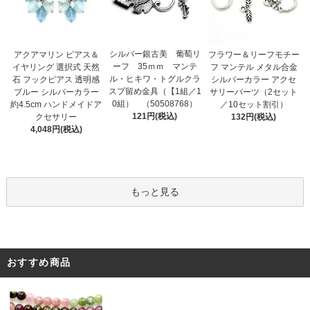
シルバー銀古美 葡萄リ
アクアマリン ピアス＆
フラワー＆リーフモチー
ーフ 35ｍｍ マンテ
イヤリング 選択式 天然
フ マンテル メタル合金
ル・ヒキワ・トグルクラ
石 フックピアス 透明感
シルバーカラー アクセ
スプ留め金具（【1組／1
ブルー シルバーカラー
サリーパーツ（2セット
0組） （50508768）
約4.5cm ハンドメイドア
／10セット割引）
121円(税込)
クセサリー
132円(税込)
4,048円(税込)
もっと見る
おすすめ商品