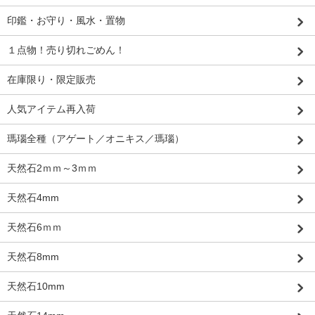
印鑑・お守り・風水・置物
１点物！売り切れごめん！
在庫限り・限定販売
人気アイテム再入荷
瑪瑙全種（アゲート／オニキス／瑪瑙）
天然石2ｍｍ～3ｍｍ
天然石4mm
天然石6ｍｍ
天然石8mm
天然石10mm