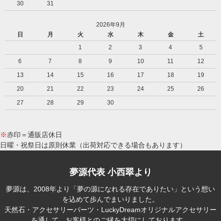
30
31
2026年9月
日
月
火
水
木
金
土
1
2
3
4
5
6
7
8
9
10
11
12
13
14
15
16
17
18
19
20
21
22
23
24
25
26
27
28
29
30
※
赤印＝通販店休日
日曜・祝祭日は原則休業（出荷対応できる場合もあります）
夢源代表 小西翠より
夢源は、2008年より「夢の源になれる存在でありたい」という想い
を込めて歩んでまいりました。
天然石・アクセサリーパーツ・LuckyDreamオリジナルアクセサリー
を通して、お客様とのご縁を大切にしております。