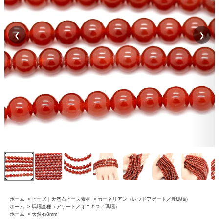
❮
❯
ホーム
>
ビーズ｜天然石ビーズ素材
>
カーネリアン（レッドアゲート／赤瑪瑙）
ホーム
>
瑪瑙全種（アゲート／オニキス／瑪瑙）
ホーム
>
天然石8mm