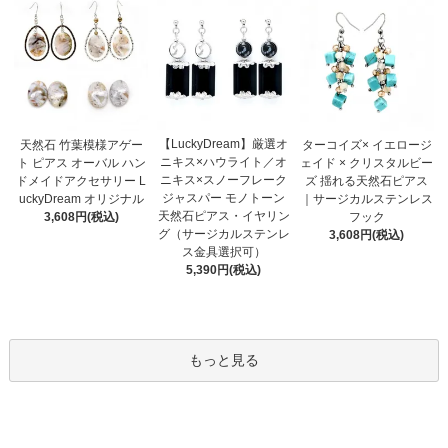
【LuckyDream】厳選オ
天然石 竹葉模様アゲー
ターコイズ× イエロージ
ニキス×ハウライト／オ
ト ピアス オーバル ハン
ェイド × クリスタルビー
ニキス×スノーフレーク
ドメイドアクセサリー L
ズ 揺れる天然石ピアス
ジャスパー モノトーン
uckyDream オリジナル
｜サージカルステンレス
天然石ピアス・イヤリン
3,608円(税込)
フック
グ（サージカルステンレ
3,608円(税込)
ス金具選択可）
5,390円(税込)
もっと見る