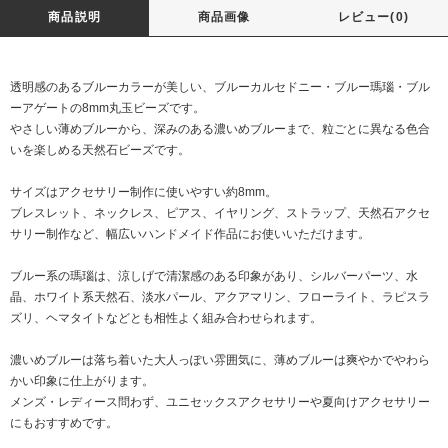
商品説明
商品画像
レビュー(0)
透明感のあるブルーカラーが美しい、ブルーカルセドニー・ブルー瑪瑙・ブル
ーアゲートの8mm丸玉ビーズです。
やさしい薄めブルーから、深みのある濃いめブルーまで、粒ごとに異なる色合
いを楽しめる天然石ビーズです。
サイズはアクセサリー制作に使いやすい約8mm。
ブレスレット、ネックレス、ピアス、イヤリング、ストラップ、天然石アクセ
サリー制作など、幅広いハンドメイド作品にお使いいただけます。
ブルー系の瑪瑙は、涼しげで清潔感のある印象があり、シルバーパーツ、水
晶、ホワイト系天然石、淡水パール、アクアマリン、フローライト、ラピスラ
ズリ、ヘマタイトなどとも相性よく組み合わせられます。
濃いめブルーは落ち着いた大人っぽい雰囲気に、薄めブルーは爽やかでやわら
かい印象に仕上がります。
メンズ・レディース問わず、ユニセックスアクセサリーや夏向けアクセサリー
にもおすすめです。