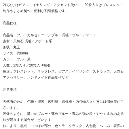
2粒入りはピアス・イヤリング・アクセント使いに、20粒入りはブレスレット
制作やまとめ制作に便利な割引価格です。
商品仕様
商品名：ブルーカルセドニー／ブルー瑪瑙／ブルーアゲート
素材：天然石 瑪瑙／アゲート系
形状：丸玉
サイズ：約8mm
カラー：ブルー系
入数：2粒入り／20粒入り割引
用途：ブレスレット、ネックレス、ピアス、イヤリング、ストラップ、天然石
アクセサリー、ハンドメイド作品制作など
注意事項
天然石のため、色味・濃淡・透明感・縞模様・内包物の入り方には個体差がご
ざいます。
画像のように、濃いめブルー・薄めブルー・青みの強い粒・ややくすみのある
粒が混在する場合がございます。
粒により、黒点、白っぽい部分、色ムラ、クラック、内包物、へこみ、表面の