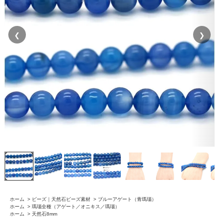
❮
❯
ホーム
>
ビーズ｜天然石ビーズ素材
>
ブルーアゲート（青瑪瑙）
ホーム
>
瑪瑙全種（アゲート／オニキス／瑪瑙）
ホーム
>
天然石8mm