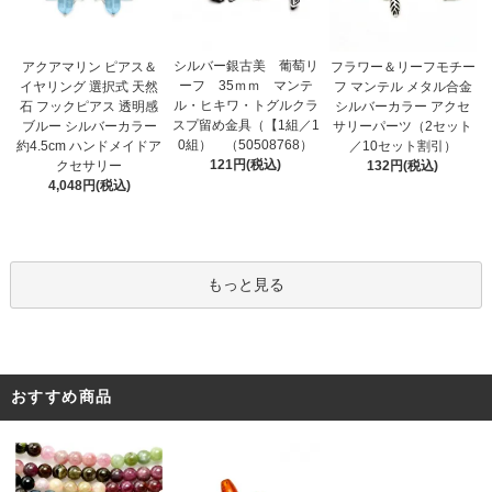
シルバー銀古美 葡萄リ
アクアマリン ピアス＆
フラワー＆リーフモチー
ーフ 35ｍｍ マンテ
イヤリング 選択式 天然
フ マンテル メタル合金
ル・ヒキワ・トグルクラ
石 フックピアス 透明感
シルバーカラー アクセ
スプ留め金具（【1組／1
ブルー シルバーカラー
サリーパーツ（2セット
0組） （50508768）
約4.5cm ハンドメイドア
／10セット割引）
121円(税込)
クセサリー
132円(税込)
4,048円(税込)
もっと見る
おすすめ商品