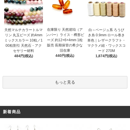
在庫限り 天然琥珀（ア
天然マルチカラートルマ
白～ベージュ系 ろうび
ンバー）ライス・樽形ビ
リン 丸玉ビーズ 約4mm
き糸 0.9mm ロール巻き
ーズ 約12×6×4mm 1粒
ミックスカラー 10粒／1
単色｜レザークラフト・
販売 長期保管の希少な
00粒割引 天然石・アク
マクラメ紐・ワックスコ
旧在庫
セサリー材料
ード 270M
440円(税込)
484円(税込)
1,874円(税込)
もっと見る
新着商品