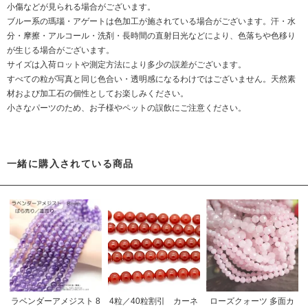
小傷などが見られる場合がございます。
ブルー系の瑪瑙・アゲートは色加工が施されている場合がございます。汗・水
分・摩擦・アルコール・洗剤・長時間の直射日光などにより、色落ちや色移り
が生じる場合がございます。
サイズは入荷ロットや測定方法により多少の誤差がございます。
すべての粒が写真と同じ色合い・透明感になるわけではございません。天然素
材および加工石の個性としてお楽しみください。
小さなパーツのため、お子様やペットの誤飲にご注意ください。
一緒に購入されている商品
ラベンダーアメジスト 8
4粒／40粒割引 カーネ
ローズクォーツ 多面カ