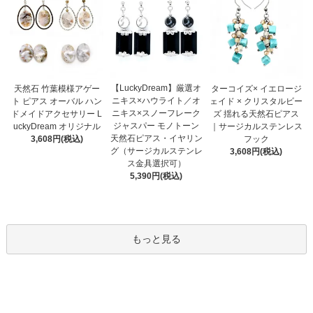
【LuckyDream】厳選オ
天然石 竹葉模様アゲー
ターコイズ× イエロージ
ニキス×ハウライト／オ
ト ピアス オーバル ハン
ェイド × クリスタルビー
ニキス×スノーフレーク
ドメイドアクセサリー L
ズ 揺れる天然石ピアス
ジャスパー モノトーン
uckyDream オリジナル
｜サージカルステンレス
天然石ピアス・イヤリン
3,608円(税込)
フック
グ（サージカルステンレ
3,608円(税込)
ス金具選択可）
5,390円(税込)
もっと見る