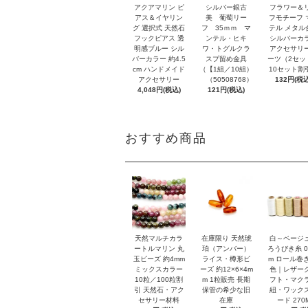
アクアマリン ピ
シルバー銀古
フラワー＆
アス＆イヤリン
美 葡萄リー
フモチーフ 
グ 選択式 天然石
フ 35ｍｍ マ
テル メタル
フックピアス 透
ンテル・ヒキ
シルバーカ
明感ブルー シル
ワ・トグルクラ
アクセサリ
バーカラー 約4.5
スプ留め金具
ーツ（2セッ
cm ハンドメイド
（【1組／10組）
10セット割
アクセサリー
（50508768）
132円(税込
4,048円(税込)
121円(税込)
おすすめ商品
天然マルチカラ
在庫限り 天然琥
白～ベージ
ートルマリン 丸
珀（アンバー）
ろうびき糸 0
玉ビーズ 約4mm
ライス・樽形ビ
m ロール巻き
ミックスカラー
ーズ 約12×6×4m
色｜レザー
10粒／100粒割
m 1粒販売 長期
フト・マク
引 天然石・アク
保管の希少な旧
紐・ワック
セサリー材料
在庫
ード 270