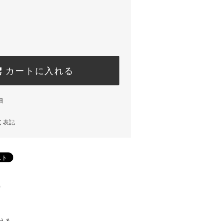
カートに入れる
細
く表記
)