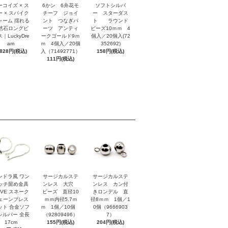
ーコイズ × ス
6かン 6弁花モ
ソフトシルバ
ー × スパイク
チーフ ジョイ
ー スターダス
ャーム 揺れる
ント つなぎパ
ト ラウンド
然石ロングピ
ーツ アンティ
ビーズ10ｍｍ 4
｜LuckyDre
ークゴールド9ｍ
個入／20個入(72
am
ｍ 4個入／20個
352692)
,828円(税込)
入（71492771）
158円(税込)
111円(税込)
ンドラ風 ワン
サージカルステ
サージカルステ
ッチ留め金具
ンレス 大穴
ンレス カン付
OVE スネーク
ビーズ 直径10
きロンデル 直
ェーンブレス
ｍｍ内径5.7ｍ
径8ｍｍ 1個／1
ット 合金ソフ
ｍ 1個／10個
0個（9666903
シルバー 全長
（92809496）
7）
17cm
155円(税込)
204円(税込)