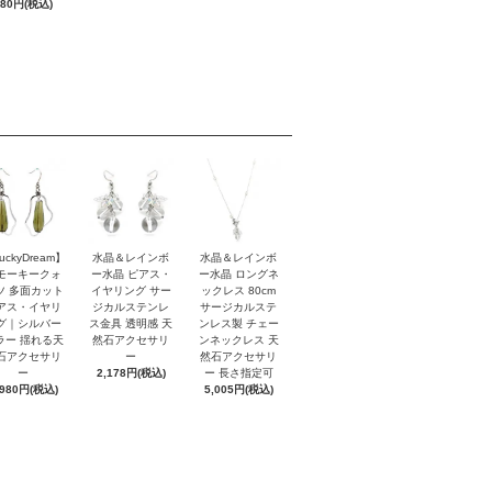
880円(税込)
uckyDream】
水晶＆レインボ
水晶＆レインボ
モーキークォ
ー水晶 ピアス・
ー水晶 ロングネ
ツ 多面カット
イヤリング サー
ックレス 80cm
アス・イヤリ
ジカルステンレ
サージカルステ
グ｜シルバー
ス金具 透明感 天
ンレス製 チェー
ラー 揺れる天
然石アクセサリ
ンネックレス 天
石アクセサリ
ー
然石アクセサリ
ー
2,178円(税込)
ー 長さ指定可
,980円(税込)
5,005円(税込)