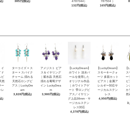
込)
385円(税込)
4787044）
787504 ）
132円(税込)
165円(税込)
 イ
ターコイズ × ス
アメジスト ピア
【LuckyDream】
【LuckyDream】
【L
イド
ター × スパイク
ス＆イヤリング
ホワイト 淡水パ
スモーキークォ
ス
ルビ
チャーム 揺れる
｜紫水晶 天然石
ールを使用した
ーツ 多面カット
ー
天然
天然石ロングピ
揺れる葡萄デザ
オリジナル作品
ピアス｜金属ア
ピ
サー
アス｜LuckyDre
イン LuckyDrea
｜ホワイトアゲ
レルギー対応サ
ン
ンレ
am
m
ート 雫ロングピ
ージカルステン
カ
3,828円(税込)
3,980円(税込)
アス／イヤリン
レス
然
込)
グ上品38mm・サ
4,950円(税込)
ージカルステン
3
レス対応
4,378円(税込)