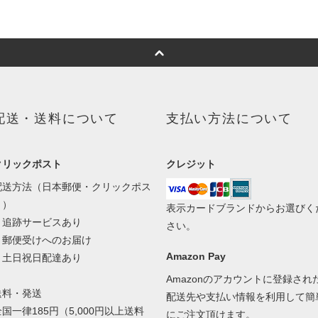
配送・送料について
支払い方法について
クリックポスト
クレジット
配送方法（日本郵便・クリックポス
ト）
表示カードブランドからお選びく
・追跡サービスあり
さい。
・郵便受けへのお届け
Amazon Pay
・土日祝日配達あり
Amazonのアカウントに登録され
送料・発送
配送先や支払い情報を利用して簡
全国一律185円（5,000円以上送料
にご注文頂けます。