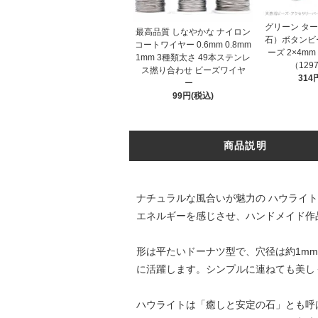
グリーン タ
最高品質 しなやかな ナイロン
石）ボタンビ
コートワイヤー 0.6mm 0.8mm
ーズ 2×4mm
1mm 3種類太さ 49本ステンレ
（129
ス撚り合わせ ビーズワイヤ
314
ー
99円(税込)
商品説明
ナチュラルな風合いが魅力の ハウライト
エネルギーを感じさせ、ハンドメイド作
形は平たいドーナツ型で、穴径は約1m
に活躍します。シンプルに連ねても美し
ハウライトは「癒しと安定の石」とも呼