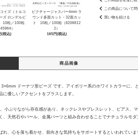
この商品を友達に教
この商品について問
ーコイズ（トルコ
ピクチャージャスパー4mm ラ
ーズ ロンデルビ
ウンド多面カット・32面カッ
買い物を続ける
 10粒／100粒
ト 10粒／100粒（8208812
745964）
2）
円(税込)
165円(税込)
商品画像
 3×6mm ドーナツ形ビーズ です。アイボリー系のホワイトカラーに
品に優しいアクセントをプラスします。
m。小ぶりながら存在感があり、ネックレスやブレスレット、ピアス、
く、天然石やパール、金属パーツと組み合わせることでナチュラルモダ
ばれ、心を落ち着かせ、前向きな気持ちをサポートするといわれていま