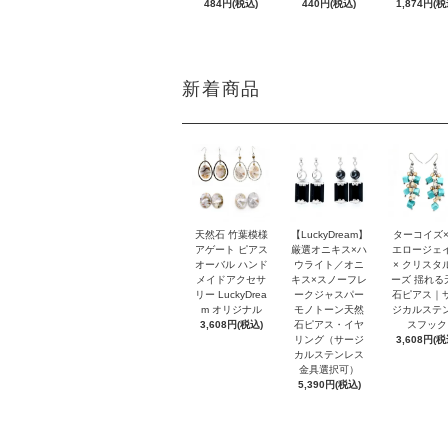
484円(税込)
440円(税込)
1,874円(税
新着商品
天然石 竹葉模様
【LuckyDream】
ターコイズ×
アゲート ピアス
厳選オニキス×ハ
エロージェ
オーバル ハンド
ウライト／オニ
× クリスタ
メイドアクセサ
キス×スノーフレ
ーズ 揺れる
リー LuckyDrea
ークジャスパー
石ピアス｜
m オリジナル
モノトーン天然
ジカルステ
3,608円(税込)
石ピアス・イヤ
スフック
リング（サージ
3,608円(税
カルステンレス
金具選択可）
5,390円(税込)