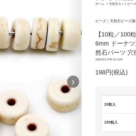
ホーム
>
天然石カットビー
ビーズ｜天然石ビーズ素
【10粒／100
6mm ドーナ
然石パーツ 穴
180221-3*6-11-120
198円(税込)
❯
10粒入
100粒入