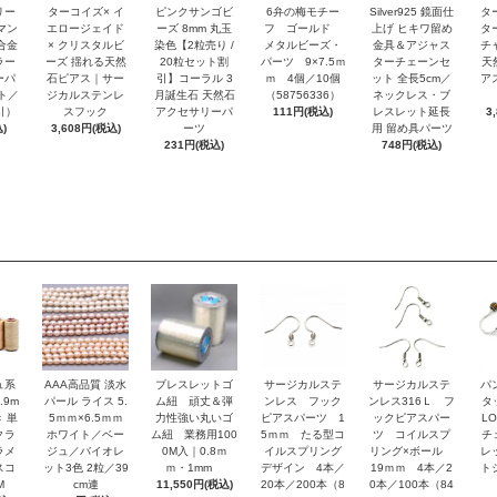
リー
ターコイズ× イ
ピンクサンゴビ
6弁の梅モチー
Silver925 鏡面仕
タ
マン
エロージェイド
ーズ 8mm 丸玉
フ ゴールド
上げ ヒキワ留め
タ
合金
× クリスタルビ
染色【2粒売り /
メタルビーズ・
金具＆アジャス
チ
ラー
ーズ 揺れる天然
20粒セット割
パーツ 9×7.5ｍ
ターチェーンセ
天
ーパ
石ピアス｜サー
引】コーラル 3
ｍ 4個／10個
ット 全長5cm／
アス
ト／
ジカルステンレ
月誕生石 天然石
（58756336）
ネックレス・ブ
引）
スフック
アクセサリーパ
111円(税込)
レスレット延長
3
)
3,608円(税込)
ーツ
用 留め具パーツ
231円(税込)
748円(税込)
ュ系
AAA高品質 淡水
ブレスレットゴ
サージカルステ
サージカルステ
パ
.9m
パール ライス 5.
ム紐 頑丈＆弾
ンレス フック
ンレス316Ｌ フ
タ
 単
5ｍｍ×6.5ｍｍ
力性強い丸いゴ
ピアスパーツ 1
ックピアスパー
L
クラ
ホワイト／ベー
ム紐 業務用100
5ｍｍ たる型コ
ツ コイルスプ
チ
ラメ
ジュ／バイオレ
0M入｜0.8ｍ
イルスプリング
リング×ボール
レ
スコ
ット3色 2粒／39
ｍ・1mm
デザイン 4本／
19ｍｍ 4本／2
ト
M
cm連
11,550円(税込)
20本／200本（8
0本／100本（84