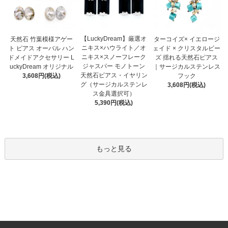
【LuckyDream】厳選オ
天然石 竹葉模様アゲー
ターコイズ× イエロージ
ニキス×ハウライト／オ
ト ピアス オーバル ハン
ェイド × クリスタルビー
ニキス×スノーフレーク
ドメイドアクセサリー L
ズ 揺れる天然石ピアス
ジャスパー モノトーン
uckyDream オリジナル
｜サージカルステンレス
天然石ピアス・イヤリン
3,608円(税込)
フック
グ（サージカルステンレ
3,608円(税込)
ス金具選択可）
5,390円(税込)
もっと見る