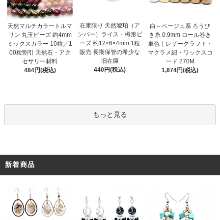
在庫限り 天然琥珀（ア
天然マルチカラートルマ
白～ベージュ系 ろうび
ンバー）ライス・樽形ビ
リン 丸玉ビーズ 約4mm
き糸 0.9mm ロール巻き
ーズ 約12×6×4mm 1粒
ミックスカラー 10粒／1
単色｜レザークラフト・
販売 長期保管の希少な
00粒割引 天然石・アク
マクラメ紐・ワックスコ
旧在庫
セサリー材料
ード 270M
440円(税込)
484円(税込)
1,874円(税込)
もっと見る
新着商品