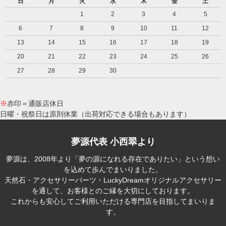
日
月
火
水
木
金
土
1
2
3
4
5
6
7
8
9
10
11
12
13
14
15
16
17
18
19
20
21
22
23
24
25
26
27
28
29
30
※
赤印＝通販店休日
日曜・祝祭日は原則休業（出荷対応できる場合もあります）
夢源代表 小西翠より
夢源は、2008年より「夢の源になれる存在でありたい」という想い
を込めて歩んでまいりました。
天然石・アクセサリーパーツ・LuckyDreamオリジナルアクセサリー
を通して、お客様とのご縁を大切にしております。
これからも安心してご利用いただける専門店を目指してまいりま
す。