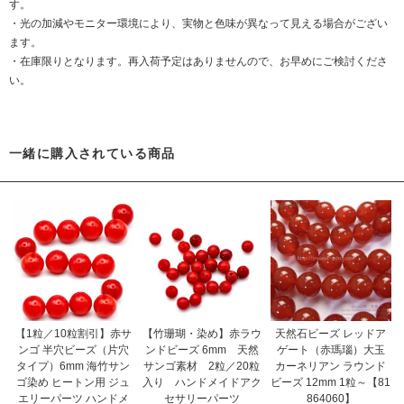
す。
・光の加減やモニター環境により、実物と色味が異なって見える場合がござい
ます。
・在庫限りとなります。再入荷予定はありませんので、お早めにご検討くださ
い。
一緒に購入されている商品
【1粒／10粒割引】赤サ
【竹珊瑚・染め】赤ラウ
天然石ビーズ レッドア
ンゴ 半穴ビーズ（片穴
ンドビーズ 6mm 天然
ゲート（赤瑪瑙）大玉
タイプ）6mm 海竹サン
サンゴ素材 2粒／20粒
カーネリアン ラウンド
ゴ染め ヒートン用 ジュ
入り ハンドメイドアク
ビーズ 12mm 1粒～【81
エリーパーツ ハンドメ
セサリーパーツ
864060】