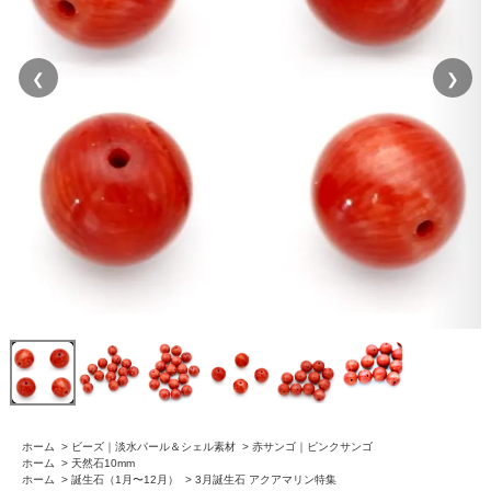
❮
❯
ホーム
>
ビーズ｜淡水パール＆シェル素材
>
赤サンゴ｜ピンクサンゴ
ホーム
>
天然石10mm
ホーム
>
誕生石（1月〜12月）
>
3月誕生石 アクアマリン特集