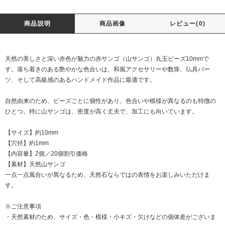
商品説明
商品画像
レビュー(0)
天然の美しさと深い赤色が魅力の赤サンゴ（山サンゴ）丸玉ビーズ10mmで
す。落ち着きのある艶やかな色合いは、和風アクセサリーや数珠、仏具パー
ツ、そして高級感のあるハンドメイド作品に最適です。
自然由来のため、ビーズごとに個性があり、色合いや模様が異なるのも特徴の
ひとつ。特に山サンゴは、密度が高く丈夫で、加工にも向いています。
【サイズ】約10mm
【穴径】約1mm
【内容量】2個／20個割引価格
【素材】天然山サンゴ
一点一点風合いが異なるため、天然石ならではの表情をお楽しみいただけま
す。
※ご注意事項
・天然素材のため、サイズ・色・模様・小キズ・欠けなどの個体差がございま