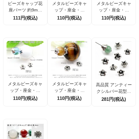
ビーズキャップ花
メタルビーズキャ
メタルビーズキャ
座パーツ 約9mm
ップ・座金・花
ップ・座金・花
穴径1.2mm アクセ
座 外径7ｍｍ 穴
座 外径8ｍｍ 穴
111円(税込)
110円(税込)
110円(税込)
サリーパーツ【10
径1.5ｍｍ シルバ
径1.5ｍｍ シルバ
個／50個割引】
ー銀古美 10個／
ー銀古美 10個／
50個（16460559
50個（16460720
7）
8）
メタルビーズキャ
メタルビーズキャ
高品質 アンティー
ップ・座金・花
ップ・座金・花
クシルバー花型キ
座 外径6ｍｍ 穴
座 外径7ｍｍ 穴
ャップビーズ 8mm
110円(税込)
110円(税込)
281円(税込)
径1ｍｍ シルバー
径1ｍｍ シルバー
×5mm 穴径約2mm
銀古美 10個／50
銀古美 10個／50
メタルビーズパー
個（164607943）
個（164608387）
ツ 10個／40個割引