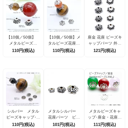
【10個／50個】
【10個／50個】メ
座金 花座 ビーズキ
メタルビーズ花
タルビーズ花座パ
ャップパーツ 外径
座 ビーズキャッ
ーツ ビーズキャ
8ｍｍ穴径1.2ｍｍ
110円(税込)
110円(税込)
121円(税込)
プ 座金パーツ
ップ 座金パー
10個／50個割引
外径9ｍｍ穴径1.5
ツ 外径9ｍｍ穴径
（A・B 2種類）
ｍｍ （4673385
1ｍｍ （4689867
5）
9）
シルバー メタル
メタルシルバー
メタルビーズキャ
ビーズキャップ･座
花座パーツ ビー
ップ･座金・花座／
金・花座パーツ
ズキャップ･座金
白銀シルバー6.5ｍ
110円(税込)
101円(税込)
111円(税込)