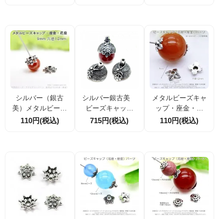
外径7mm穴径1ｍ
（5ｍｍ・7ｍｍ・
ｍ／6個～（93936
ｍ 10個／50個
9ｍｍ）10個／100
576 ）
（76259380）
個（82432215）
シルバー（銀古
シルバー銀古美
メタルビーズキャ
美）メタルビーズ
ビーズキャップ
ップ・座金・花
キャップ（花座・
（花座・座金）ど
座 5ｍｍ 穴径1.
110円(税込)
715円(税込)
110円(税込)
座金）透かしパー
んぐり モチーフ22
2ｍｍ シルバー銀
ツ9ｍｍ穴径1.2ｍ
ｍｍ（35969357）
古美 20個／50個
ｍ 10個／50個
（107692414）
（143701180）