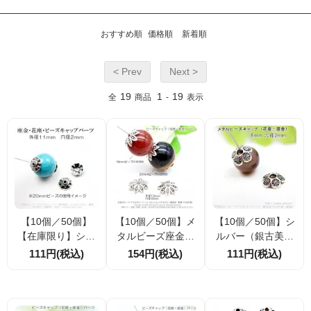
おすすめ順
価格順
新着順
< Prev
Next >
19
1
19
全
商品
-
表示
【10個／50個】
【10個／50個】メ
【10個／50個】シ
【在庫限り】シル
タルビーズ座金パ
ルバー（銀古美）
バー銀古美 メタ
ーツ ビーズキャ
座金・花座・ビー
111円(税込)
154円(税込)
111円(税込)
ルビーズキャップ
ップ 花座パー
ズキャップ 8.5m
（座金・花座）11
ツ 外径13ｍｍ穴
m （4671616
mm×穴径2ｍｍ
径2.5ｍｍ （466
3）
(35969647)
73536）