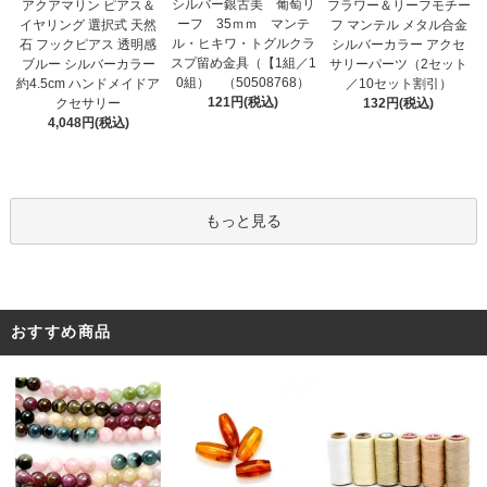
シルバー銀古美 葡萄リ
アクアマリン ピアス＆
フラワー＆リーフモチー
ーフ 35ｍｍ マンテ
イヤリング 選択式 天然
フ マンテル メタル合金
ル・ヒキワ・トグルクラ
石 フックピアス 透明感
シルバーカラー アクセ
スプ留め金具（【1組／1
ブルー シルバーカラー
サリーパーツ（2セット
0組） （50508768）
約4.5cm ハンドメイドア
／10セット割引）
121円(税込)
クセサリー
132円(税込)
4,048円(税込)
もっと見る
おすすめ商品