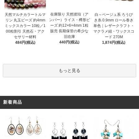
在庫限り 天然琥珀（ア
天然マルチカラートルマ
白～ベージュ系 ろうび
ンバー）ライス・樽形ビ
リン 丸玉ビーズ 約4mm
き糸 0.9mm ロール巻き
ーズ 約12×6×4mm 1粒
ミックスカラー 10粒／1
単色｜レザークラフト・
販売 長期保管の希少な
00粒割引 天然石・アク
マクラメ紐・ワックスコ
旧在庫
セサリー材料
ード 270M
440円(税込)
484円(税込)
1,874円(税込)
もっと見る
新着商品