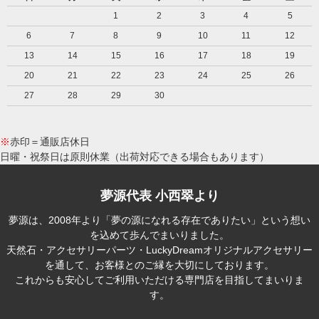
1
2
3
4
5
6
7
8
9
10
11
12
13
14
15
16
17
18
19
20
21
22
23
24
25
26
27
28
29
30
※
赤印＝通販店休日
日曜・祝祭日は原則休業（出荷対応できる場合もあります）
夢源代表 小西翠より
夢源は、2008年より「夢の源になれる存在でありたい」という想い
を込めて歩んでまいりました。
天然石・アクセサリーパーツ・LuckyDreamオリジナルアクセサリー
を通して、お客様とのご縁を大切にしております。
これからも安心してご利用いただける専門店を目指してまいりま
す。