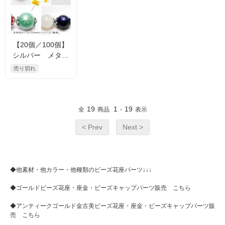
【20個／100個】
シルバー メタル
ビーズキャップ･座
売り切れ
金・花座9mm
【82390462】
19
1
19
全
商品
-
表示
< Prev
Next >
◆他素材・他カラー・他種類のビーズ花座パーツ↓↓↓
◆
ゴールドビーズ花座・座金・ビーズキャップパーツ販売 こちら
◆
アンティークゴールド金古美ビーズ花座・座金・ビーズキャップパーツ販
売 こちら