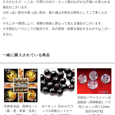
※小さなキズ・へこみ・穴周りの欠け・カット面のわずかな不揃いが見られる
場合がございます。
※白っぽい部分や黒っぽい部分、曇り感は天然石の特性としてご了承くださ
い。
※モニター環境により、実際の色味と異なって見える場合がございます。
※天然石ビーズとしての販売です。石の意味・効果を保証するものではござい
ません。
一緒に購入されている商品
天然石パワーストーン水
晶彫刻（四神彫刻）バラ
天然本水晶 四神セット
ガーネット 10ｍｍラウ
売り,セット売り12mm
（龍・虎・朱雀・玄武）
ンド128面カットビー
【83704379】