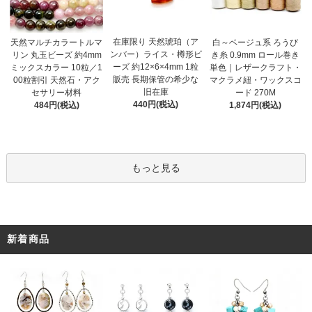
在庫限り 天然琥珀（ア
天然マルチカラートルマ
白～ベージュ系 ろうび
ンバー）ライス・樽形ビ
リン 丸玉ビーズ 約4mm
き糸 0.9mm ロール巻き
ーズ 約12×6×4mm 1粒
ミックスカラー 10粒／1
単色｜レザークラフト・
販売 長期保管の希少な
00粒割引 天然石・アク
マクラメ紐・ワックスコ
旧在庫
セサリー材料
ード 270M
440円(税込)
484円(税込)
1,874円(税込)
もっと見る
新着商品