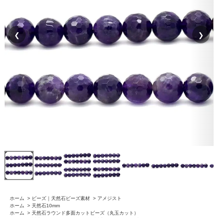
❮
❯
ホーム
>
ビーズ｜天然石ビーズ素材
>
アメジスト
ホーム
>
天然石10mm
ホーム
>
天然石ラウンド多面カットビーズ（丸玉カット）