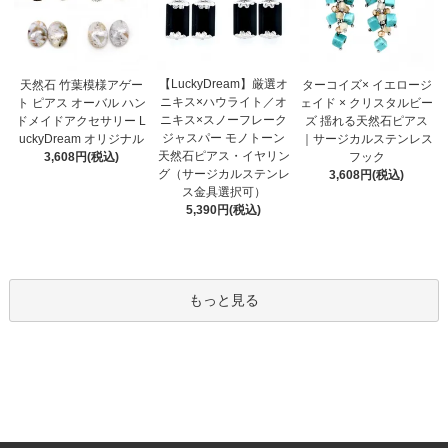
【LuckyDream】厳選オ
天然石 竹葉模様アゲー
ターコイズ× イエロージ
ニキス×ハウライト／オ
ト ピアス オーバル ハン
ェイド × クリスタルビー
ニキス×スノーフレーク
ドメイドアクセサリー L
ズ 揺れる天然石ピアス
ジャスパー モノトーン
uckyDream オリジナル
｜サージカルステンレス
天然石ピアス・イヤリン
3,608円(税込)
フック
グ（サージカルステンレ
3,608円(税込)
ス金具選択可）
5,390円(税込)
もっと見る