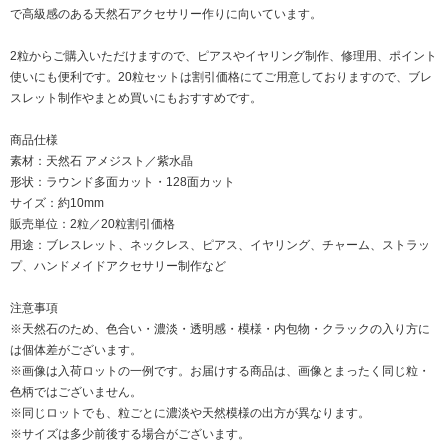
で高級感のある天然石アクセサリー作りに向いています。
2粒からご購入いただけますので、ピアスやイヤリング制作、修理用、ポイント
使いにも便利です。20粒セットは割引価格にてご用意しておりますので、ブレ
スレット制作やまとめ買いにもおすすめです。
商品仕様
素材：天然石 アメジスト／紫水晶
形状：ラウンド多面カット・128面カット
サイズ：約10mm
販売単位：2粒／20粒割引価格
用途：ブレスレット、ネックレス、ピアス、イヤリング、チャーム、ストラッ
プ、ハンドメイドアクセサリー制作など
注意事項
※天然石のため、色合い・濃淡・透明感・模様・内包物・クラックの入り方に
は個体差がございます。
※画像は入荷ロットの一例です。お届けする商品は、画像とまったく同じ粒・
色柄ではございません。
※同じロットでも、粒ごとに濃淡や天然模様の出方が異なります。
※サイズは多少前後する場合がございます。