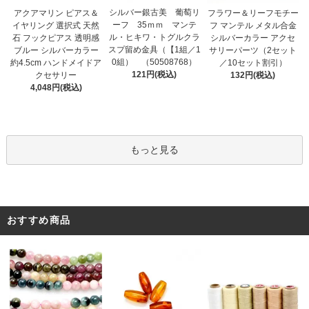
シルバー銀古美 葡萄リ
アクアマリン ピアス＆
フラワー＆リーフモチー
ーフ 35ｍｍ マンテ
イヤリング 選択式 天然
フ マンテル メタル合金
ル・ヒキワ・トグルクラ
石 フックピアス 透明感
シルバーカラー アクセ
スプ留め金具（【1組／1
ブルー シルバーカラー
サリーパーツ（2セット
0組） （50508768）
約4.5cm ハンドメイドア
／10セット割引）
121円(税込)
クセサリー
132円(税込)
4,048円(税込)
もっと見る
おすすめ商品