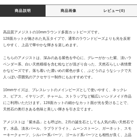
商品説明
商品画像
レビュー(0)
高品質アメジストの10mmラウンド多面カットビーズです。
128面カットが施された丸玉タイプで、通常のラウンドビーズよりも光を反射
しやすく、上品で華やかな輝きを楽しめます。
こちらのアメジストは、深みのある紫色を中心に、グレーがかった紫、淡いラ
ベンダー系、白い天然模様を含む粒などが混ざり合った、天然石らしい表情豊
かなビーズです。落ち着いた濃いめの紫色が多く、ぶどうのようなシックで大
人っぽい雰囲気のアクセサリー制作にもおすすめです。
10mmサイズは、ブレスレットのメインビーズとして使いやすく、ネックレ
ス、ピアス、イヤリング、チャーム、ストラップなど幅広いハンドメイド作品
にご利用いただけます。128面カットの細かなカット面が光を受けることで、
天然石の奥行きある色味と美しい輝きを引き立てます。
アメジストは「紫水晶」とも呼ばれ、2月の誕生石としても人気の高い天然石で
す。水晶、淡水パール、ラブラドライト、ムーンストーン、ガーネット、スモ
ーキークォーツ、シルバー系パーツ、ゴールド系パーツとも相性が良く、上品