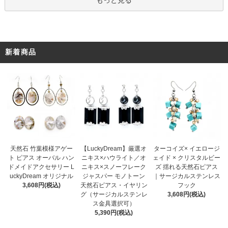
もっと見る
新着商品
【LuckyDream】厳選オ
天然石 竹葉模様アゲー
ターコイズ× イエロージ
ニキス×ハウライト／オ
ト ピアス オーバル ハン
ェイド × クリスタルビー
ニキス×スノーフレーク
ドメイドアクセサリー L
ズ 揺れる天然石ピアス
ジャスパー モノトーン
uckyDream オリジナル
｜サージカルステンレス
天然石ピアス・イヤリン
3,608円(税込)
フック
グ（サージカルステンレ
3,608円(税込)
ス金具選択可）
5,390円(税込)