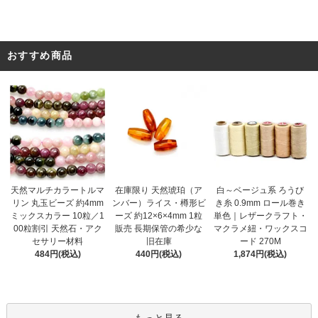
おすすめ商品
在庫限り 天然琥珀（ア
天然マルチカラートルマ
白～ベージュ系 ろうび
ンバー）ライス・樽形ビ
リン 丸玉ビーズ 約4mm
き糸 0.9mm ロール巻き
ーズ 約12×6×4mm 1粒
ミックスカラー 10粒／1
単色｜レザークラフト・
販売 長期保管の希少な
00粒割引 天然石・アク
マクラメ紐・ワックスコ
旧在庫
セサリー材料
ード 270M
440円(税込)
484円(税込)
1,874円(税込)