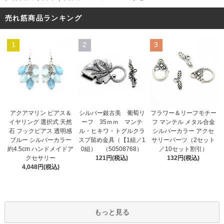
売れ筋商品ランキング
1
2
3
シルバー銀古美 葡萄リ
アクアマリン ピアス＆
フラワー＆リーフモチー
ーフ 35ｍｍ マンテ
イヤリング 選択式 天然
フ マンテル メタル合金
ル・ヒキワ・トグルクラ
石 フックピアス 透明感
シルバーカラー アクセ
スプ留め金具（【1組／1
ブルー シルバーカラー
サリーパーツ（2セット
0組） （50508768）
約4.5cm ハンドメイドア
／10セット割引）
121円(税込)
クセサリー
132円(税込)
4,048円(税込)
もっと見る