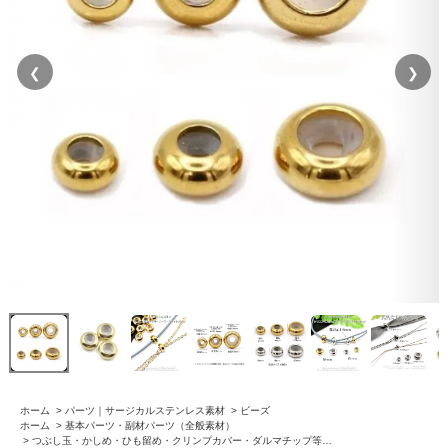
❮
❯
ホーム
>
パーツ｜サージカルステンレス素材
>
ビーズ
ホーム
>
基本パーツ・副材パーツ（全般素材）
>
つぶし玉・かしめ・ひも留め・クリンプカバー・ダルマチップ等…