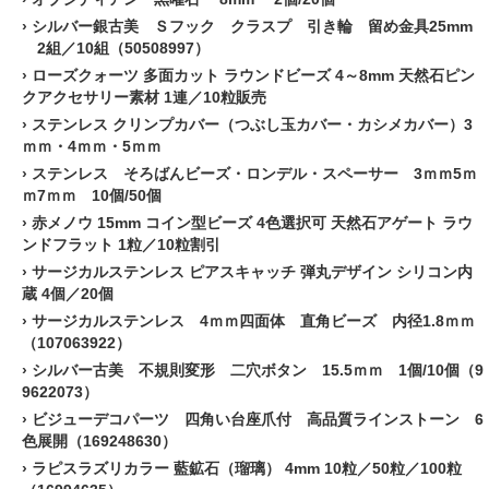
›
シルバー銀古美 Ｓフック クラスプ 引き輪 留め金具25mm
2組／10組（50508997）
›
ローズクォーツ 多面カット ラウンドビーズ 4～8mm 天然石ピン
クアクセサリー素材 1連／10粒販売
›
ステンレス クリンプカバー（つぶし玉カバー・カシメカバー）3
ｍｍ・4ｍｍ・5ｍｍ
›
ステンレス そろばんビーズ・ロンデル・スペーサー 3ｍｍ5ｍ
ｍ7ｍｍ 10個/50個
›
赤メノウ 15mm コイン型ビーズ 4色選択可 天然石アゲート ラウ
ンドフラット 1粒／10粒割引
›
サージカルステンレス ピアスキャッチ 弾丸デザイン シリコン内
蔵 4個／20個
›
サージカルステンレス 4ｍｍ四面体 直角ビーズ 内径1.8ｍｍ
（107063922）
›
シルバー古美 不規則変形 二穴ボタン 15.5ｍｍ 1個/10個（9
9622073）
›
ビジューデコパーツ 四角い台座爪付 高品質ラインストーン 6
色展開（169248630）
›
ラピスラズリカラー 藍鉱石（瑠璃） 4mm 10粒／50粒／100粒