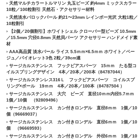
›
天然マルチカラートルマリン 丸玉ビーズ 約4mm ミックスカラー
10粒／100粒割引 天然石・アクセサリー材料
›
天然淡水バロックパール 約21〜23mm レインボー光沢 大粒1粒／
10粒割引
›
【2個／20個割引】ホワイトシェル クローバー型ビーズ 10.5mm
／15.5mm 穴径0.8mm 天然貝パーツ アクセサリー ハンドメイド素
材
›
AAA高品質 淡水パール ライス 5.5ｍｍ×6.5ｍｍ ホワイト／ベー
ジュ／バイオレット3色 2粒／39cm連
›
サージカルステンレス フックピアスパーツ 15ｍｍ たる型コ
イルスプリングデザイン 4本／20本／200本（84787044）
›
サージカルステンレス316Ｌ フックピアスパーツ コイルスプ
リング×ボール 19ｍｍ 4本／20本／100本（84787504 ）
›
サージカルステンレス 大穴 ビーズ 直径10ｍｍ内径5.7ｍｍ
1個／10個 （92809496）
›
サージカルステンレス カン付きロンデル 直径8ｍｍ 1個／10
個（96669037）
›
サージカルステンレス カン付きロンデル 直径6ｍｍ 1個／10
個 （96669593）
›
サージカルステンレス カン付きロンデル 外径6ｍｍ 1個／10