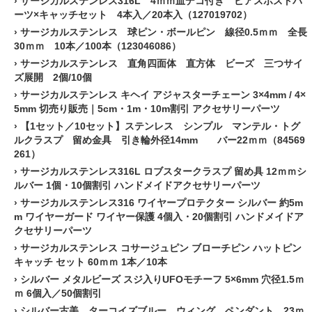
›
サージカルステンレス316L 4ｍｍ皿デコ付き ピアスポストパ
ーツ×キャッチセット 4本入／20本入（127019702）
›
サージカルステンレス 球ピン・ボールピン 線径0.5ｍｍ 全長
30ｍｍ 10本／100本（123046086）
›
サージカルステンレス 直角四面体 直方体 ビーズ 三つサイ
ズ展開 2個/10個
›
サージカルステンレス キヘイ アジャスターチェーン 3×4mm / 4×
5mm 切売り販売｜5cm・1m・10m割引 アクセサリーパーツ
›
【1セット／10セット】ステンレス シンプル マンテル・トグ
ルクラスプ 留め金具 引き輪外径14mm バー22ｍｍ（84569
261）
›
サージカルステンレス316L ロブスタークラスプ 留め具 12ｍｍシ
ルバー 1個・10個割引 ハンドメイドアクセサリーパーツ
›
サージカルステンレス316 ワイヤープロテクター シルバー 約5m
m ワイヤーガード ワイヤー保護 4個入・20個割引 ハンドメイドア
クセサリーパーツ
›
サージカルステンレス コサージュピン ブローチピン ハットピン
キャッチ セット 60ｍｍ 1本／10本
›
シルバー メタルビーズ スジ入りUFOモチーフ 5×6mm 穴径1.5ｍ
ｍ 6個入／50個割引
›
シルバー古美 ターコイズブルー ウィング ペンダント 23ｍ