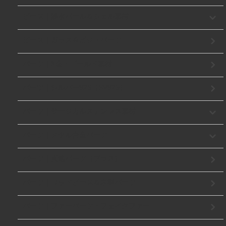
ビーズ｜淡水パール＆シェル素材
ビーズ｜ガラス＆ビジュパーツ
パーツ｜K金・ゴールド素材
パーツ｜シルバー925（SV925）
パーツ｜サージカルステンレス素材
パーツ｜メタル合金パーツ
パーツ｜真鍮パーツ（ブラス）
パーツ｜ウッドビーズ＆木製パーツ
パーツ｜ファーパーツ・フェイクファー