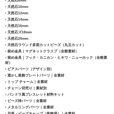
›
天然石8mm
›
天然石10mm
›
天然石12mm
›
天然石14mm
›
天然石16mm
›
天然石ズ18mm
›
天然石20mm
›
天然石ラウンド多面カットビーズ（丸玉カット）
›
留め金具｜マグネットクラスプ（全般素材）
›
留め金具｜フック・カニカン・ヒキワ・ニューホック（全般素
材）
›
ピアスパーツ（デザイン別）
›
透かし装飾プレートパーツ｜全素材
›
トップ チャーム｜全素材
›
チェーン切売り｜素材別
›
パンドラ風ブレスレット材料キット
›
ビーズ枠パーツ｜全素材
›
メタルリングパーツ｜全素材
›
花座・ビーズキャップ（装飾用）｜全素材