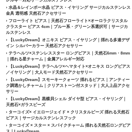
›
水晶＆レインボー水晶 ピアス・イヤリング サージカルステンレス
金具 透明感 天然石アクセサリー
›
フローライト ピアス｜天然石フローライト×オーロラクリスタル
クラスター ピアス 4cm｜ブルー系・グリーン系選択可｜サージカ
ルステンレス
›
【LuckyDream】オニキス ピアス・イヤリング｜揺れる多連デザ
イン シルバーカラー 天然石アクセサリー
›
テラヘルツ×ステンレススター ロングピアス｜天然石6mm・8mm
｜揺れる星チャーム｜金属アレルギー対応
›
【LuckyDream】テラヘルツ×ヘマタイト×オニキス ロングピアス
／イヤリング｜大人モード天然石アクセサリー
›
【LuckyDream】スモーキークォーツ 揺れるピアス｜アンティー
ク調透かしチャーム｜クリアストーン付スタッド｜大人上品アクセ
サリー
›
【LuckyDream】黒蝶貝シェル ダイヤ型 ピアス・イヤリング｜
天然石×ガラスビーズ
›
ターコイズ× イエロージェイド × クリスタルビーズ 揺れる天然石
ピアス｜サージカルステンレスフック
›
ターコイズ × スター × スパイクチャーム 揺れる天然石ロングピア
ス｜LuckyDream