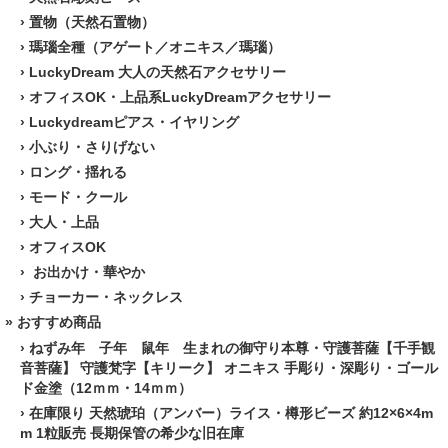
›
置物（天然石置物）
›
瑪瑙全種（アゲート／オニキス／瑪瑙）
›
LuckyDream 大人の天然石アクセサリー
›
オフィスOK・上品系LuckyDreamアクセサリー
›
Luckydreamピアス・イヤリング
›
小ぶり・さりげない
›
ロング・揺れる
›
モード・クール
›
大人・上品
›
オフィスOK
›
お出かけ・華やか
›
チョーカー・ネックレス
» おすすめ商品
›
ねずみ年 子年 鼠年 生まれの御守り本尊・守護菩薩【千手観
音菩薩】 守護梵字【キリーク】 オニキス 手彫り・深彫り・ゴール
ド金塗（12ｍｍ・14ｍｍ）
›
在庫限り 天然琥珀（アンバー）ライス・樽形ビーズ 約12×6×4m
m 1粒販売 長期保管の希少な旧在庫