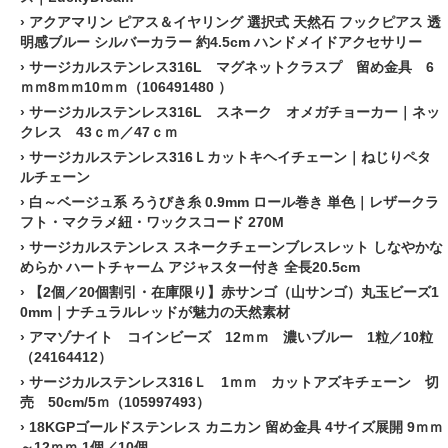
›
アクアマリン ピアス＆イヤリング 選択式 天然石 フックピアス 透
明感ブルー シルバーカラー 約4.5cm ハンドメイドアクセサリー
›
サージカルステンレス316L マグネットクラスプ 留め金具 6
ｍｍ8ｍｍ10ｍｍ（106491480 ）
›
サージカルステンレス316L スネーク オメガチョーカー｜ネッ
クレス 43ｃｍ／47ｃｍ
›
サージカルステンレス316Ｌカットキヘイチェーン｜ねじりペタ
ルチェーン
›
白～ベージュ系 ろうびき糸 0.9mm ロール巻き 単色｜レザークラ
フト・マクラメ紐・ワックスコード 270M
›
サージカルステンレス スネークチェーンブレスレット しなやかな
めらか ハートチャーム アジャスター付き 全長20.5cm
›
【2個／20個割引・在庫限り】赤サンゴ（山サンゴ）丸玉ビーズ1
0mm｜ナチュラルレッドが魅力の天然素材
›
アマゾナイト コインビーズ 12ｍｍ 濃いブルー 1粒／10粒
（24164412）
›
サージカルステンレス316Ｌ 1ｍｍ カットアズキチェーン 切
売 50cm/5ｍ（105997493）
›
18KGPゴールドステンレス カニカン 留め金具 4サイズ展開 9ｍｍ
～12ｍｍ 1個／10個