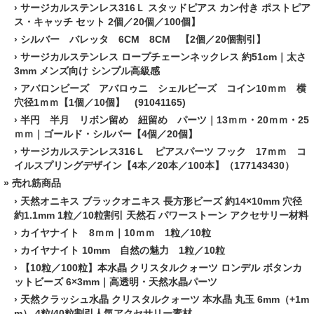
›
サージカルステンレス316Ｌ スタッドピアス カン付き ポストピア
ス・キャッチ セット 2個／20個／100個】
›
シルバー バレッタ 6CM 8CM 【2個／20個割引】
›
サージカルステンレス ロープチェーンネックレス 約51cm｜太さ
3mm メンズ向け シンプル高級感
›
アバロンビーズ アバロゥニ シェルビーズ コイン10ｍｍ 横
穴径1ｍｍ【1個／10個】 (91041165)
›
半円 半月 リボン留め 紐留め パーツ｜13ｍｍ・20ｍｍ・25
ｍｍ｜ゴールド・シルバー【4個／20個】
›
サージカルステンレス316Ｌ ピアスパーツ フック 17ｍｍ コ
イルスプリングデザイン【4本／20本／100本】（177143430）
» 売れ筋商品
›
天然オニキス ブラックオニキス 長方形ビーズ 約14×10mm 穴径
約1.1mm 1粒／10粒割引 天然石 パワーストーン アクセサリー材料
›
カイヤナイト 8ｍｍ｜10ｍｍ 1粒／10粒
›
カイヤナイト 10mm 自然の魅力 1粒／10粒
›
【10粒／100粒】本水晶 クリスタルクォーツ ロンデル ボタンカ
ットビーズ 6×3mm｜高透明・天然水晶パーツ
›
天然クラッシュ水晶 クリスタルクォーツ 本水晶 丸玉 6mm（+1m
m） 4粒/40粒割引人気アクセサリー素材