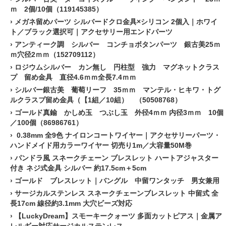
ｍ 2個/10個（119145385）
›
メガネ留めパーツ シルバードクロ金具×シリコン 2個入｜ホワイ
ト／ブラック選択可｜アクセサリー用エンドパーツ
›
アンティーク調 シルバー コンチョボタンパーツ 銀古美25ｍ
ｍ穴径2ｍｍ（152709112）
›
ロジウムシルバー カン無し 円柱型 強力 マグネットクラス
プ 留め金具 直径4.6ｍｍ全長7.4ｍｍ
›
シルバー銀古美 葡萄リーフ 35ｍｍ マンテル・ヒキワ・トグ
ルクラスプ留め金具（【1組／10組） （50508768）
›
ゴールド真鍮 かしめ玉 つぶし玉 外径4ｍｍ 内径3ｍｍ 10個
／100個（86986761）
›
0.38mm 全9色 ナイロンコートワイヤー｜アクセサリーパーツ・
ハンドメイド用カラーワイヤー 切売り1m／大容量50M巻
›
パンドラ風 スネークチェーン ブレスレット ハートアジャスター
付き ネジ式金具 シルバー 約17.5cm＋5cm
›
ゴールド ブレスレット｜バングル 中留ワンタッチ 男女兼用
›
サージカルステンレス スネークチェーンブレスレット 中留式 全
長17cm 線径約3.1mm 大穴ビーズ対応
›
【LuckyDream】スモーキークォーツ 多面カットピアス｜金属ア
レルギー対応サージカルステンレス