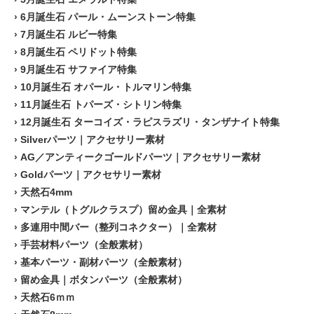
›
6月誕生石 パール・ムーンストーン特集
›
7月誕生石 ルビー特集
›
8月誕生石 ペリドット特集
›
9月誕生石 サファイア特集
›
10月誕生石 オパール・トルマリン特集
›
11月誕生石 トパーズ・シトリン特集
›
12月誕生石 ターコイズ・ラピスラズリ・タンザナイト特集
›
Silverパーツ｜アクセサリー素材
›
AG／アンティークゴールドパーツ｜アクセサリー素材
›
Goldパーツ｜アクセサリー素材
›
天然石4mm
›
マンテル（トグルクラスプ）留め金具｜全素材
›
多連用中間バー（整列コネクター）｜全素材
›
手芸材料パーツ（全般素材）
›
基本パーツ・副材パーツ（全般素材）
›
留め金具｜ボタンパーツ（全般素材）
›
天然石6ｍｍ