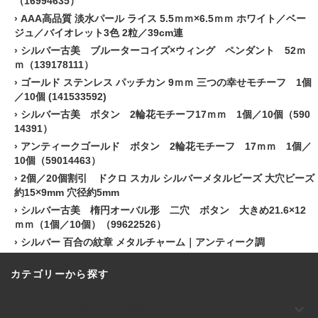
（16994635）
›
AAA高品質 淡水パール ライス 5.5ｍｍ×6.5ｍｍ ホワイト／ベー
ジュ／バイオレット3色 2粒／39cm連
›
シルバー古美 ブルーターコイズ×ウィング ペンダント 52ｍ
ｍ（139178111）
›
ゴールド ステンレス パッチカン 9ｍｍ 三つの幸せモチーフ 1個
／10個 (141533592)
›
シルバー古美 ボタン 2輪花モチーフ17ｍｍ 1個／10個（590
14391）
›
アンティークゴールド ボタン 2輪花モチーフ 17ｍｍ 1個／
10個（59014463）
›
2個／20個割引 ドクロ スカル シルバーメタルビーズ 大穴ビーズ
約15×9mm 穴径約5mm
›
シルバー古美 楕円オーバル形 二穴 ボタン 大きめ21.6×12
ｍｍ（1個／10個）（99622526）
›
シルバー 百合の紋章 メタルチャーム｜アンティーク調
カテゴリーから探す
ビーズ｜天然石ビーズ素材