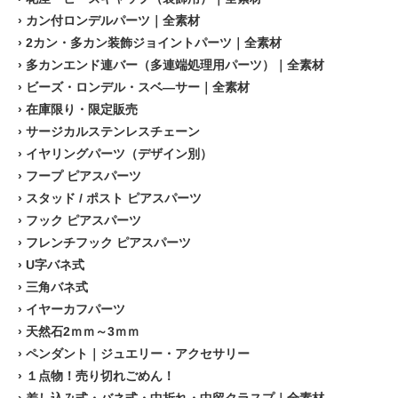
›
カン付ロンデルパーツ｜全素材
›
2カン・多カン装飾ジョイントパーツ｜全素材
›
多カンエンド連バー（多連端処理用パーツ）｜全素材
›
ビーズ・ロンデル・スベ―サー｜全素材
›
在庫限り・限定販売
›
サージカルステンレスチェーン
›
イヤリングパーツ（デザイン別）
›
フープ ピアスパーツ
›
スタッド / ポスト ピアスパーツ
›
フック ピアスパーツ
›
フレンチフック ピアスパーツ
›
U字バネ式
›
三角バネ式
›
イヤーカフパーツ
›
天然石2ｍｍ～3ｍｍ
›
ペンダント｜ジュエリー・アクセサリー
›
１点物！売り切れごめん！
›
差し込み式・バネ式・中折れ・中留クラスプ｜全素材