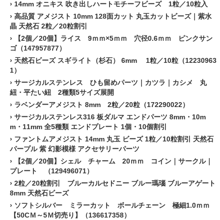
›
14mm オニキス 吹き出しハートモチーフビーズ 1粒／10粒入
›
高品質 アメジスト 10mm 128面カット 丸玉カットビーズ｜紫水
晶 天然石 2粒／20粒割引
›
【2個／20個】ライス 9ｍｍ×5ｍｍ 穴径0.6ｍｍ ピンクサン
ゴ（147957877）
›
天然石ビーズ スギライト（杉石） 6mm 1粒／10粒（12230963
1）
›
サージカルステンレス ひも留めパーツ｜カツラ｜カシメ 丸
紐・平たい紐 2種類5サイズ展開
›
ラベンダーアメジスト 8mm 2粒／20粒（172290022）
›
サージカルステンレス316 板ダルマ エンドパーツ 8mm・10m
m・11mm 全5種類 エンドプレート 1個・10個割引
›
ファントムアメジスト 14mm 丸玉 ビーズ 1粒／10粒割引 天然石
パープル 紫 幻影模様 アクセサリーパーツ
›
【2個／20個】シェル チャーム 20ｍｍ コイン｜サークル｜
プレート （129496071）
›
2粒／20粒割引 ブルーカルセドニー ブルー瑪瑙 ブルーアゲート
8mm 天然石ビーズ
›
ソフトシルバー ミラーカット ボールチェーン 極細1.0ｍｍ
【50CＭ～5Ｍ切売り】（136617358）