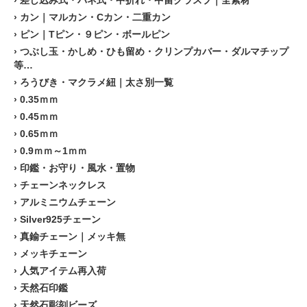
›
カン｜マルカン・Cカン・二重カン
›
ピン｜Tピン・９ピン・ボールピン
›
つぶし玉・かしめ・ひも留め・クリンプカバー・ダルマチップ
等…
›
ろうびき・マクラメ紐｜太さ別一覧
›
0.35ｍｍ
›
0.45ｍｍ
›
0.65ｍｍ
›
0.9ｍｍ～1ｍｍ
›
印鑑・お守り・風水・置物
›
チェーンネックレス
›
アルミニウムチェーン
›
Silver925チェーン
›
真鍮チェーン｜メッキ無
›
メッキチェーン
›
人気アイテム再入荷
›
天然石印鑑
›
天然石彫刻ビーズ