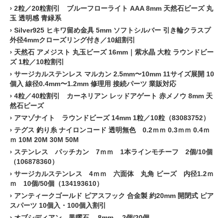
›
2粒／20粒割引 ブルーフローライト AAA 8mm 天然石ビーズ 丸
玉 透明感 青緑系
›
Silver925 ヒキワ留め金具 5mm ソフトシルバー 引き輪クラスプ
外径4mmクローズリング付き／10組割引
›
天然石 アメジスト 丸玉ビーズ 16mm｜紫水晶 大粒 ラウンドビー
ズ 1粒／10粒割引
›
サージカルステンレス マルカン 2.5mm〜10mm 11サイズ展開 10
個入 線径0.4mm〜1.2mm 修理用 接続パーツ 業販対応
›
4粒／40粒割引 カーネリアン レッドアゲート 赤メノウ 8mm 天
然石ビーズ
›
アマゾナイト ラウンドビーズ 14mm 1粒／10粒（83083752）
›
テグス 釣り糸 ナイロンコード 透明無色 0.2ｍｍ 0.3ｍｍ 0.4ｍ
ｍ 10M 20M 30M 50M
›
ステンレス パッチカン 7ｍｍ 1本ラインモチーフ 2個/10個
（106878360）
›
サージカルステンレス 4ｍｍ 六面体 丸角 ビーズ 内径1.2ｍ
ｍ 10個/50個（134193610）
›
アンティークゴールド ピアスフック 合金製 約20mm 開閉式 ピア
スパーツ 10個入・100個入割引
›
オブシディアン 黒曜石 8mm 2個/20個