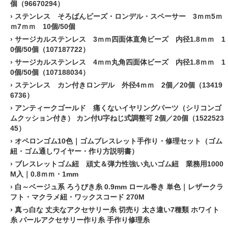
個（96670294）
›
ステンレス そろばんビーズ・ロンデル・スペーサー 3ｍｍ5ｍ
ｍ7ｍｍ 10個/50個
›
サージカルステンレス 3ｍｍ四面体直角ビーズ 内径1.8ｍｍ 1
0個/50個（107187722）
›
サージカルステンレス 4ｍｍ丸角四面体ビーズ 内径1.8ｍｍ 1
0個/50個（107188034）
›
ステンレス カン付きロンデル 外径4ｍｍ 2個／20個（13419
6736）
›
アンティークゴールド 痛くないイヤリングパーツ（シリコンゴ
ムクッション付き） カン付U字ねじ式調整可 2個／20個（1522523
45）
›
オペロンゴム10色｜ゴムブレスレット手作り・修理セット（ゴム
紐・ゴム通しワイヤー・作り方説明書）
›
ブレスレットゴム紐 頑丈＆弾力性強い丸いゴム紐 業務用1000
M入｜0.8ｍｍ・1mm
›
白～ベージュ系 ろうびき糸 0.9mm ロール巻き 単色｜レザークラ
フト・マクラメ紐・ワックスコード 270M
›
真っ白な 丈夫なアクセサリー糸 切売り 太さ違い7種類 ホワイト
糸 パールアクセサリー作り糸 手作り修理糸