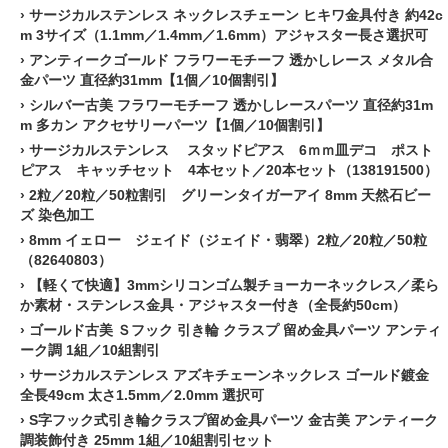
›
サージカルステンレス ネックレスチェーン ヒキワ金具付き 約42c
m 3サイズ（1.1mm／1.4mm／1.6mm）アジャスター長さ選択可
›
アンティークゴールド フラワーモチーフ 透かしレース メタル合
金パーツ 直径約31mm【1個／10個割引】
›
シルバー古美 フラワーモチーフ 透かしレースパーツ 直径約31m
m 多カン アクセサリーパーツ【1個／10個割引】
›
サージカルステンレス スタッドピアス 6ｍｍ皿デコ ポスト
ピアス キャッチセット 4本セット／20本セット（138191500）
›
2粒／20粒／50粒割引 グリーンタイガーアイ 8mm 天然石ビー
ズ 染色加工
›
8mm イェロー ジェイド（ジェイド・翡翠）2粒／20粒／50粒
（82640803）
›
【軽くて快適】3mmシリコンゴム製チョーカーネックレス／柔ら
か素材・ステンレス金具・アジャスター付き（全長約50cm）
›
ゴールド古美 Ｓフック 引き輪 クラスプ 留め金具パーツ アンティ
ーク調 1組／10組割引
›
サージカルステンレス アズキチェーンネックレス ゴールド鍍金
全長49cm 太さ1.5mm／2.0mm 選択可
›
S字フック式引き輪クラスプ留め金具パーツ 金古美 アンティーク
調装飾付き 25mm 1組／10組割引セット