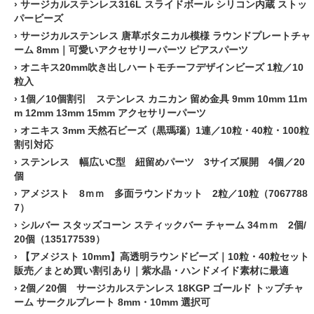
›
サージカルステンレス316L スライドボール シリコン内蔵 ストッ
パービーズ
›
サージカルステンレス 唐草ボタニカル模様 ラウンドプレートチャ
ーム 8mm｜可愛いアクセサリーパーツ ピアスパーツ
›
オニキス20mm吹き出しハートモチーフデザインビーズ 1粒／10
粒入
›
1個／10個割引 ステンレス カニカン 留め金具 9mm 10mm 11m
m 12mm 13mm 15mm アクセサリーパーツ
›
オニキス 3mm 天然石ビーズ（黒瑪瑙）1連／10粒・40粒・100粒
割引対応
›
ステンレス 幅広いC型 紐留めパーツ 3サイズ展開 4個／20
個
›
アメジスト 8ｍｍ 多面ラウンドカット 2粒／10粒（7067788
7）
›
シルバー スタッズコーン スティックバー チャーム 34ｍｍ 2個/
20個（135177539）
›
【アメジスト 10mm】高透明ラウンドビーズ｜10粒・40粒セット
販売／まとめ買い割引あり｜紫水晶・ハンドメイド素材に最適
›
2個／20個 サージカルステンレス 18KGP ゴールド トップチャ
ーム サークルプレート 8mm・10mm 選択可