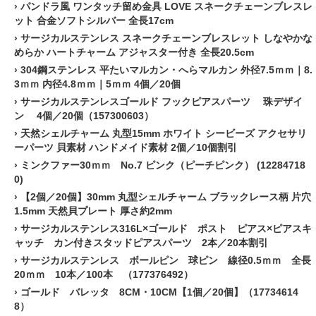
›
パンドラ風 ワンタッチ留め金具 LOVE スネークチェーンブレスレ
ット 合金ソフトシルバー 全長17cm
›
サージカルステンレス スネークチェーンブレスレット しなやかな
めらか ハートチャーム アジャスター付き 全長20.5cm
›
304鋼ステンレス 平たいマルカン・へらマルカン 外径7.5ｍｍ｜8.
3ｍｍ 内径4.8ｍｍ｜5ｍｍ 4個／20個
›
サージカルステンレスゴールド フックピアスパーツ 珠デザイ
ン 4個／20個（157300603）
›
天然シェルチャーム 丸型15mm ホワイト シービーズ アクセサリ
ーパーツ 貝素材 ハンドメイド素材 2個／10個割引
›
ミンクファー30ｍｍ No.7 ピンク（ピーチピンク） (12284718
0)
›
【2個／20個】30mm 丸型シェルチャーム ブラックレース柄 片穴
1.5mm 天然貝プレート 厚さ約2mm
›
サージカルステンレス316L×ゴールド ポスト ピアス×ピアスキ
ャッチ カン付きスタッドピアスパーツ 2本／20本割引
›
サージカルステンレス ボールピン 球ピン 線径0.5ｍｍ 全長
20ｍｍ 10本／100本 （177376492）
›
ゴールド バレッタ 8CM・10CM【1個／20個】（17734614
8）