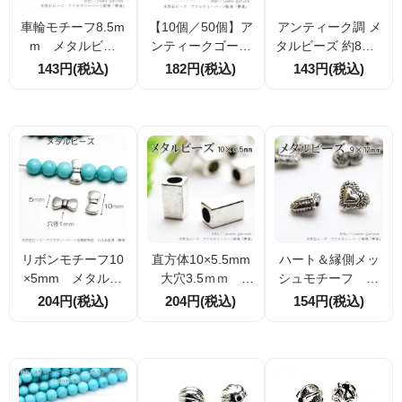
車輪モチーフ8.5m
【10個／50個】ア
アンティーク調 メ
m メタルビー
ンティークゴール
タルビーズ 約8mm
ズ 金古美（アン
ド 湾曲コイン刻
厚み4mm 穴径約1
143円(税込)
182円(税込)
143円(税込)
ティークゴール
紋 8.5×9.5mm
mm シルバーカラ
ド） 4個／20
メタルパーツ ビ
ー ドーナツ型 スペ
個 【55263646】
ーズ ロンデル
ーサービーズ 4個
スベーサー（5526
／20個割引
3728）
リボンモチーフ10
直方体10×5.5mm
ハート＆縁側メッ
×5mm メタルビ
大穴3.5ｍｍ メ
シュモチーフ 9×
ーズ・パーツ シ
タルビーズ シル
12mm メタルビ
204円(税込)
204円(税込)
154円(税込)
ルバー銀古美 10
バー 4個／20
ーズ 銀古美 2個
個入／50個入（55
個 （55469668）
／10個（5546973
469625）
2）