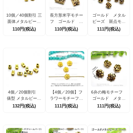
10個／40個割引 三
長方形米字モチー
ゴールド メタル
面体メタルビーズ
フ ゴールド メ
ビーズ 斑点モチ
丸に七つ星風 ゴー
タルビーズ 7×5
ーフ 4×4ｍｍ
110円(税込)
110円(税込)
111円(税込)
ルドメッキ 約5×4.
ｍｍ 穴径1.5ｍ
穴径1.5ｍｍ 10個
4mm 穴径約1.2m
ｍ 2個／20個（5
／50個（5875515
m スペーサービー
8755005）
1）
ズ
4個／20個割引
【4個／20個】フ
6弁の梅モチーフ
俵型 メタルビーズ
ラワーモチーフ
ゴールド メタル
ゴールド 約6.7×4
ゴールド メタル
ビーズ・パーツ 9
132円(税込)
111円(税込)
111円(税込)
mm 穴径約1.5mm
ビーズ 7×3.5ｍｍ
×7.5ｍｍ 4個／1
七曜文様風
（58755739）
0個（58756336）