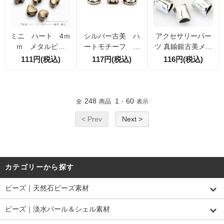
ミニ ハート 4ｍ
シルバー古美 ハ
アクセサリーパー
ｍ メタルビー
ートモチーフ 大
ツ 真鍮銀古美メタ
ズ アンティーク
穴 メタルビーズ1
ルビーズ 大穴筒型
111円(税込)
117円(税込)
116円(税込)
ゴールド 10個入
1×9ｍｍ 内径6ｍ
ロンデル 11×15m
／100個入（62453
ｍ 1個/10個（62
m 穴径8mm レザ
401）
453750）
ー紐対応 スペーサ
ーパーツ 1個／10
248
1
60
全
商品
-
表示
個入
< Prev
Next >
カテゴリーから探す
ビーズ｜天然石ビーズ素材
ビーズ｜淡水パール＆シェル素材