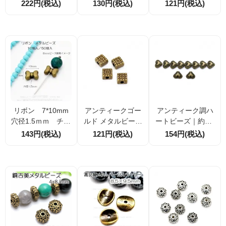
面モチーフ シル
クゴールド古美 大
ズ｜10mm｜スペ
222円(税込)
130円(税込)
121円(税込)
バー｜アンティー
穴筒型メタルビー
ーサーパーツ｜ア
クゴールド
ズ 11×15mm 穴径
クセサリー材料
8mm レザー紐対応
スペーサーパーツ
1個／10個入
リボン 7*10mm
アンティークゴー
アンティーク調ハ
穴径1.5ｍｍ チャ
ルド メタルビーズ
ートビーズ｜約11.
ーム メタルパー
スクエア6mm 厚み
5mm｜スペーサー
143円(税込)
121円(税込)
154円(税込)
ツ・ビーズ アン
4ｍｍ 穴径1ｍｍ
パーツ｜アクセサ
ティークゴール
アクセサリー素材
リー材料
ド 2個／10個
パーツ 4個／20個
【55262859】
割引