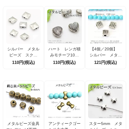
ｍ （55470039）
20個入（5547014
美 2個／10個（5
1）
5470201）
シルバー メタル
ハート レンガ積
【4個／20個】
ビーズ スクエ
みモチーフ10ｍ
シルバー メタル
ア スタッズデザ
ｍ メタルビー
ビーズ スクエア6
110円(税込)
110円(税込)
121円(税込)
イン8mm 2個／1
ズ・ロンデルパー
ｍｍ 厚み4mm
0個（55470241）
ツ 銀古美 4個／
（55470314）
20個（5547025
5）
メタルビーズ金具
アンティークゴー
スター5mm メタ