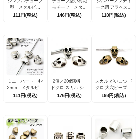
シンプルチューブ
チューブ型小梅花
シルバーアンティ
型 メタルビー
モチーフ メタル
ーク調 アラベスク
ズ・パーツ シル
ビーズ シルバ
（唐草）模様彫り
111円(税込)
146円(税込)
110円(税込)
バー4×3mm 20個
ー 5×3mm 20個
オーバルメタルビ
入／100個入（623
入／100個入（623
ーズ｜穴径約1.5m
90259）
90302）
m｜アクセサリー
アクセントパーツ
ミニ ハート 4×
2個／20個割引
スカル がいこつ ド
3mm メタルビー
ドクロ スカル シル
クロ 大穴ビーズ ア
ズ シルバー 10
バーメタルビーズ
ンティークゴール
111円(税込)
176円(税込)
198円(税込)
個入／50個入（62
大穴ビーズ 約15×9
ド 約15×9mm 穴径
452585）
mm 穴径約5mm
約5mm メタル合金
2個／20個割引