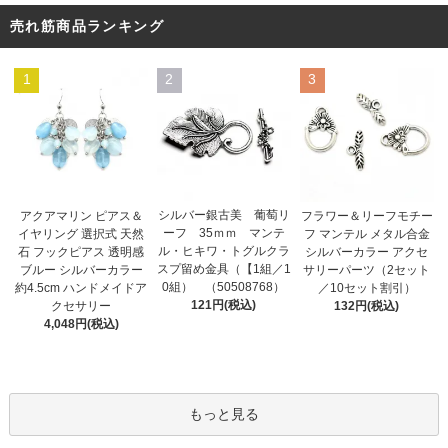
売れ筋商品ランキング
1
2
3
シルバー銀古美 葡萄リ
アクアマリン ピアス＆
フラワー＆リーフモチー
ーフ 35ｍｍ マンテ
イヤリング 選択式 天然
フ マンテル メタル合金
ル・ヒキワ・トグルクラ
石 フックピアス 透明感
シルバーカラー アクセ
スプ留め金具（【1組／1
ブルー シルバーカラー
サリーパーツ（2セット
0組） （50508768）
約4.5cm ハンドメイドア
／10セット割引）
121円(税込)
クセサリー
132円(税込)
4,048円(税込)
もっと見る