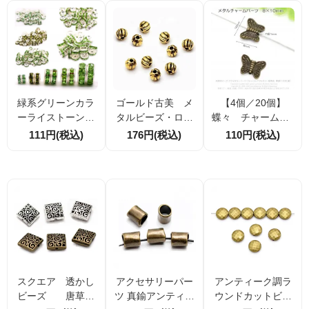
緑系グリーンカラ
ゴールド古美 メ
【4個／20個】
ーライストーン
タルビーズ・ロン
蝶々 チャーム 8
平ロンデル シル
デルパーツ 曲線
×10ｍｍ アンテ
111円(税込)
176円(税込)
110円(税込)
バー 4mm5ｍｍ7
モチーフ ラウン
ィークゴールド金
ｍｍ8ｍｍ10ｍ
ド4ｍｍ 20個／1
古美（50950736)
ｍ 10個／50個
00個 （5081177
（41479854）
6）
スクエア 透かし
アクセサリーパー
アンティーク調ラ
ビーズ 唐草両
ツ 真鍮アンティー
ウンドカットビー