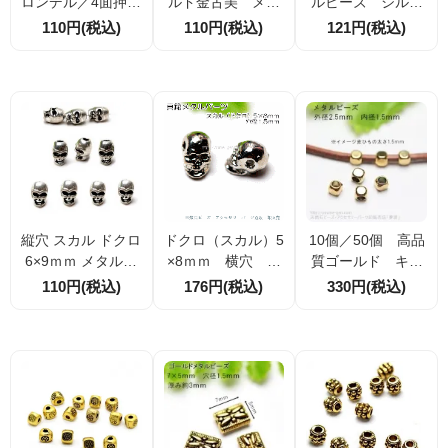
ロンデル／4面押し
ルド金古美 メタ
ルビーズ シルバ
紋キューブモチー
ルビーズ リボー
ー 10個／50個
110円(税込)
110円(税込)
121円(税込)
フ4mm ／金古美
ン 10×5mm 5個
（57231351）
（アンティークゴ
入／20個入（5723
ールド） 10個/10
1299）
0円【57231263】
縦穴 スカル ドクロ
ドクロ（スカル）5
10個／50個 高品
6×9ｍｍ メタルビ
×8ｍｍ 横穴 メ
質ゴールド キュ
ーズ・メタルパー
タルビーズパー
ーブ メタルビー
110円(税込)
176円(税込)
330円(税込)
ツ シルバー銀古
ツ ロジウムシル
ズ 外径2.5ｍｍ穴
美 2個／20個割
バー 2個／20個
径1.5ｍｍ（58754
引
（58113452）
469）