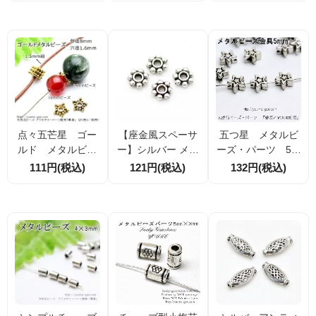
個／100個割引セ
0個入（5912476
ツ 8×12.5mm
ット
1）
銀古美（5912480
0）
点々五芒星 ゴー
【座金風スペーサ
五つ星 メタルビ
ルド メタルビー
ー】シルバー メタ
ーズ・パーツ 5ｍ
ズ・ロンデルパー
ルビーズ 花型デザ
ｍ シルバー銀古
111円(税込)
121円(税込)
132円(税込)
ツ・スペーサー8ｍ
イン 約6mm 20個
美 20個入／100
ｍ 10個入／20個
／100個セット 割
個入（60035091）
入（60034847）
引価格あり