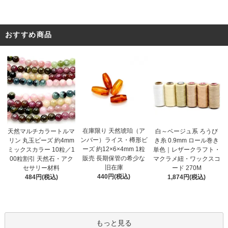
おすすめ商品
在庫限り 天然琥珀（ア
天然マルチカラートルマ
白～ベージュ系 ろうび
ンバー）ライス・樽形ビ
リン 丸玉ビーズ 約4mm
き糸 0.9mm ロール巻き
ーズ 約12×6×4mm 1粒
ミックスカラー 10粒／1
単色｜レザークラフト・
販売 長期保管の希少な
00粒割引 天然石・アク
マクラメ紐・ワックスコ
旧在庫
セサリー材料
ード 270M
440円(税込)
484円(税込)
1,874円(税込)
もっと見る