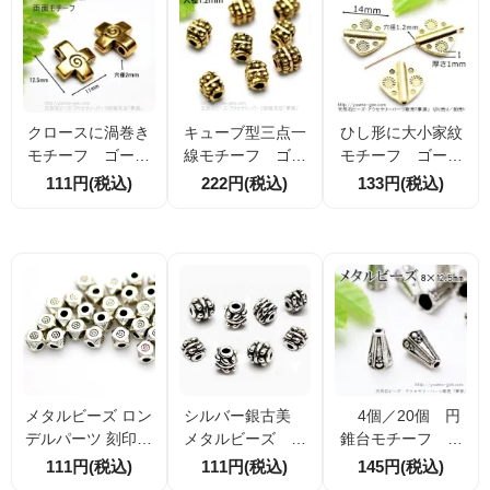
クロースに渦巻き
キューブ型三点一
ひし形に大小家紋
モチーフ ゴール
線モチーフ ゴー
モチーフ ゴール
ドメタルビーズ・
ルド メタルビー
ド メタルビー
111円(税込)
222円(税込)
133円(税込)
チャームパーツ 1
ズ・パーツ 3×4m
ズ・パーツ 14m
1×12.5ｍｍ 穴径
m 10個／50個
m 4個／20個（5
2ｍｍ 2個／10個
（58756629）
8756634）
（58756608）
メタルビーズ ロン
シルバー銀古美
4個／20個 円
デルパーツ 刻印多
メタルビーズ 二
錐台モチーフ メ
角キューブ 4×3m
点一線モチーフ4×
タルビーズ・花
111円(税込)
111円(税込)
145円(税込)
m 銀古美仕上げ 10
5ｍｍ 10個入／5
座・座金・パー