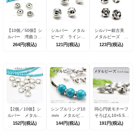
【10個／50個】シ
シルバー メタル
シルバー銀古美
ルバー 湾曲コイ
ビーズ ライン彫
メタルビーズ つ
ン刻紋 7.5×8.5ｍ
りモチーフ 7mm
まみ細工カレンシ
264円(税込)
121円(税込)
123円(税込)
ｍ メタルビー
2個／20個（55469
ルバー仕様 8ｍｍ
ズ ロンデル ス
931）
穴径1ｍｍ 4
ベーサー パー
個／20個（554700
ツ （55469898）
30）
【2個／10個】シ
シンプルリング10
同心円状モチーフ
ルバー メタルビ
mm メタルビー
そろばん10×5.5m
ーズ 両面刻紋コ
ズ・ロンデル・ス
m メタルビー
152円(税込)
144円(税込)
191円(税込)
イン 10ｍｍ 厚
ペーサー シルバ
ズ・ロンデル・ス
み5ｍｍ 穴径1ｍ
ー銀古美 4個入／
ペーサー 銀古