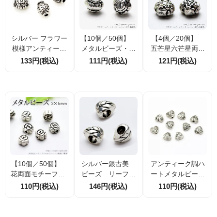
シルバー フラワー
【10個／50個】
【4個／20個】
模様アンティーク
メタルビーズ・ロ
五芒星六芒星両面
調メタルビーズ｜9
ンデルパーツ・ス
モチーフ8mm メ
133円(税込)
111円(税込)
121円(税込)
×6ｍｍ 穴径約2m
ペーサー シルバ
タルビーズ ロン
m｜2個／20個割引
ー 4×5mm（268
デルパーツ 銀古
17635）
美 （26818864）
シルバー銀古美
【10個／50個】
アンティーク調ハ
ビーズ リーフ＆
花両面モチーフ5m
ートメタルビーズ
リーフ 10×8mm
m メタルビー
｜唐草模様入り｜
146円(税込)
110円(税込)
110円(税込)
大穴 2個／20
ズ ロンデルパー
約9.5mm｜スペー
個（35970262）
ツ 銀古美 （26
サーパーツ
820878）