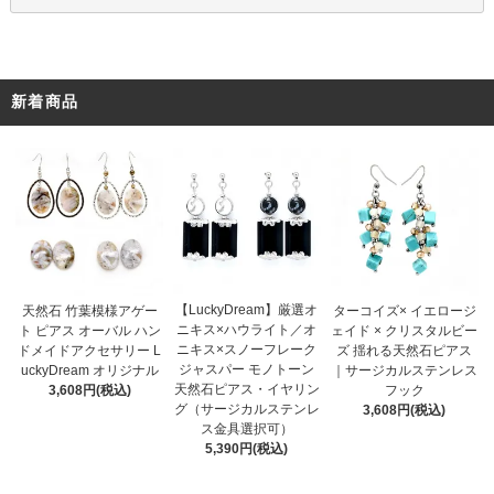
新着商品
【LuckyDream】厳選オ
天然石 竹葉模様アゲー
ターコイズ× イエロージ
ニキス×ハウライト／オ
ト ピアス オーバル ハン
ェイド × クリスタルビー
ニキス×スノーフレーク
ドメイドアクセサリー L
ズ 揺れる天然石ピアス
ジャスパー モノトーン
uckyDream オリジナル
｜サージカルステンレス
天然石ピアス・イヤリン
3,608円(税込)
フック
グ（サージカルステンレ
3,608円(税込)
ス金具選択可）
5,390円(税込)