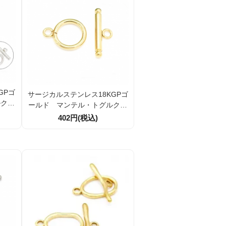
GPゴ
サージカルステンレス18KGPゴ
ルクラ
ールド マンテル・トグルクラ
径14
スプ 留め金具 引き輪14mm
402円(税込)
】（1
1組／10組（162891687）