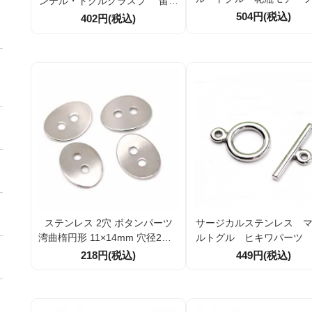
ンテル・トグルクラスプ 留め
ラスプ ヒキワ 留め金
金具 ヒキワパーツ 外径14m
504円(税込)
402円(税込)
ツ 1組／10組
m 1セット／10セット
ステンレス 2穴 ボタンパーツ
サージカルステンレス 
湾曲楕円形 11×14mm 穴径2mm
ルトグル ヒキワパーツ
アクセサリーパーツ 1個／10個
金具（一体成型） ヒキワ
218円(税込)
449円(税込)
セット
3.5ｍｍ【1セット／10セ
（101383218）