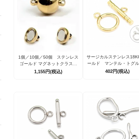
サージカルステンレス18K
1個／10個／50個 ステンレス
ールド マンテル・トグ
ゴールド マグネットクラスプ
スプ 留め金具 引き輪外
留め金具 ラウンド10ｍｍ（141
402円(税込)
1,155円(税込)
mm【1セット／10セット
538995）
62890705）