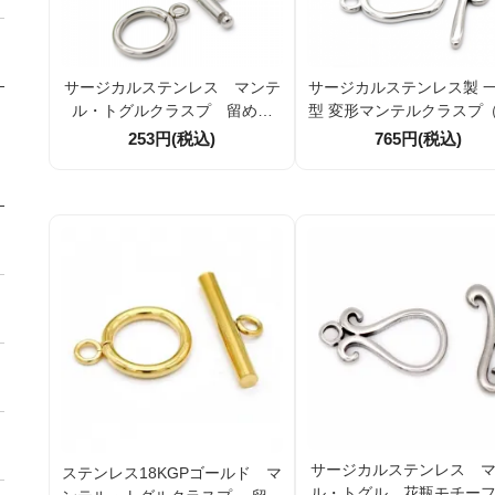
サージカルステンレス マンテ
サージカルステンレス製 
ル・トグルクラスプ 留め金
型 変形マンテルクラスプ
具 引き輪外径14mm 1組／10
バー色）1個／10個割
253円(税込)
765円(税込)
組（162967638）
サージカルステンレス 
ステンレス18KGPゴールド マ
ル・トグル 花瓶モチー