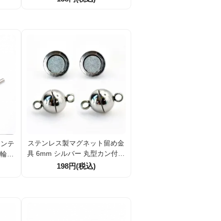
ステンレス製マグネット留め金
マンテ
具 6mm シルバー 丸型カン付き
輪10
（カン内径約1.2mm）軽量ビー
345
198円(税込)
ズ向け