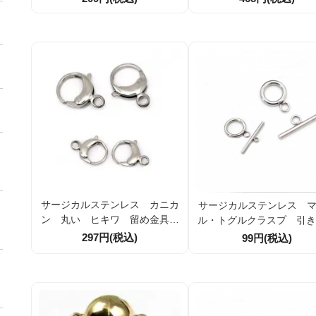
輪外径14mm バー22ｍｍ
（84569261）
サージカルステンレス カニカ
サージカルステンレス 
ン 丸い ヒキワ 留め金具
ル・トグルクラスプ 引き
12ｍｍ・17ｍｍ 1個／10個
ｍｍ 11mm 1組／10組（1
297円(税込)
99円(税込)
80624）