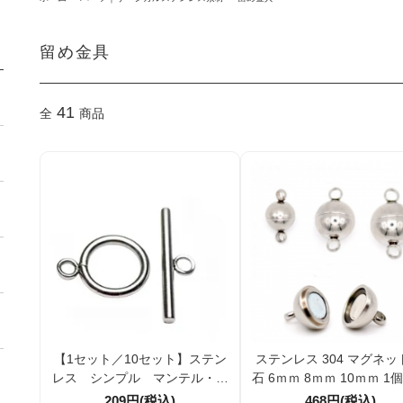
留め金具
41
全
商品
【1セット／10セット】ステン
ステンレス 304 マグネッ
レス シンプル マンテル・ト
石 6ｍｍ 8ｍｍ 10ｍｍ 1
グルクラスプ 留め金具 引き
個／100個
209円(税込)
468円(税込)