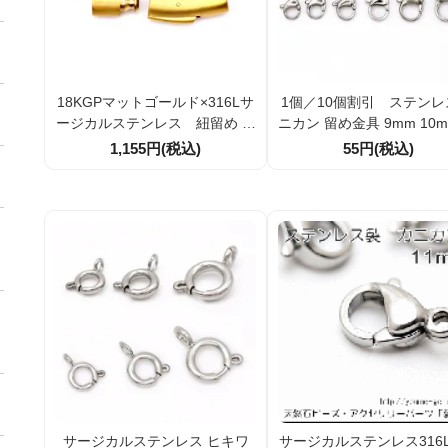
18KGPマットゴールド×316Lサ
1個／10個割引 ステンレ
ージカルステンレス 紐留め ク
ニカン 留め金具 9mm 10m
ラスプ ワンタッチ 差し込み 中
mm 12mm 13mm 15mm
1,155円(税込)
55円(税込)
留 金具 穴径6ｍｍ 1個／10個
セサリーパーツ
サージカルステンレス ヒキワ
サージカルステンレス316