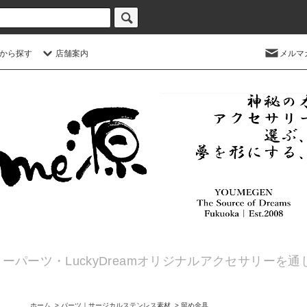
から探す
店舗案内
メルマ
ーパーツ・LuckyDreamオリジナルアクセサリーを
ホーム
>
パーツ｜サージカルステンレス素材
>
留め金具