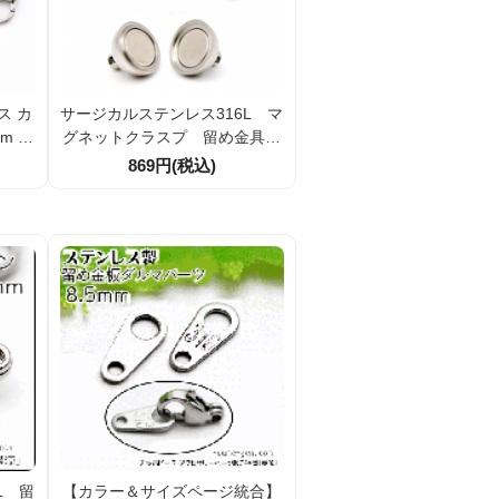
ス カ
サージカルステンレス316L マ
m 11
グネットクラスプ 留め金具
 アク
6ｍｍ8ｍｍ10ｍｍ（10649148
869円(税込)
0 ）
L 留
【カラー＆サイズページ統合】