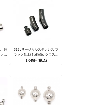
L 紐
316Lサージカルステンレス ブ
ラック仕上げ 紐留め クラスプ
10個入
ワンタッチ 差し込み 中留 留め
1,045円(税込)
金具 穴径6ｍｍ 1個／10個