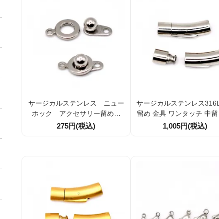
サージカルステンレス ニュー
サージカルステンレス316
ホック アクセサリー留め金
留め 金具 ワンタッチ 中留 クラ
具 9ｍｍ 1個／10個（126291
スプ 穴径6ｍｍ １個入／
275円(税込)
1,005円(税込)
399）