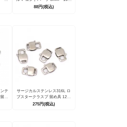
具パー
m・11mm 全5種類 エンドプレ
88円(税込)
ート 1個・10個割引
マンテ
サージカルステンレス316L ロ
 留め
ブスタークラスプ 留め具 12ｍ
外径1
ｍシルバー 1個・10個割引 ハン
275円(税込)
ット】
ドメイドアクセサリーパーツ