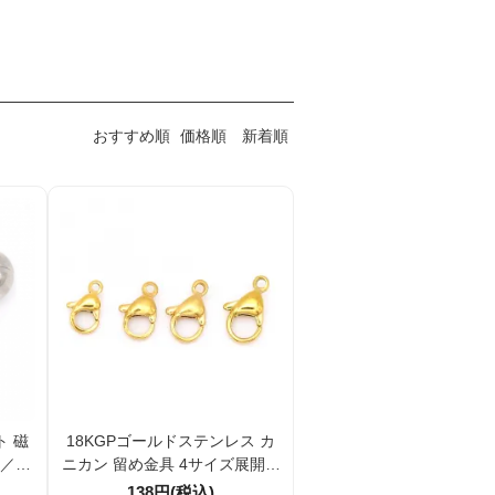
おすすめ順
価格順
新着順
ト 磁
18KGPゴールドステンレス カ
個／10
ニカン 留め金具 4サイズ展開 9
ｍｍ～12ｍｍ 1個／10個
138円(税込)