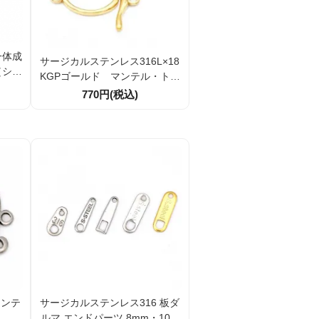
一体成
サージカルステンレス316L×18
（シル
KGPゴールド マンテル・トグ
引
ルクラスプ ヒキワ留め金具
770円(税込)
（一体成型）引き輪外径15×25
mm バー29ｍｍ
マンテ
サージカルステンレス316 板ダ
フ ク
ルマ エンドパーツ 8mm・10m